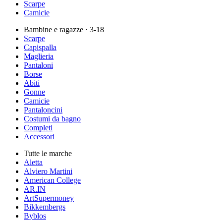
Scarpe
Camicie
Bambine e ragazze
· 3-18
Scarpe
Capispalla
Maglieria
Pantaloni
Borse
Abiti
Gonne
Camicie
Pantaloncini
Costumi da bagno
Completi
Accessori
Tutte le marche
Aletta
Alviero Martini
American College
AR.IN
ArtSupermoney
Bikkembergs
Byblos