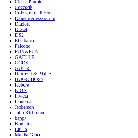
Ciesse Piumini
Coccodè
Colors of California
Daniele Alessandrini
Diadora
Diesel
DS2
El Charro
Falcotto
FUN&FUN
GAELLE
GCDS
GUESS
Harmont & Blaine
HUGO BOSS
Iceberg
ICON
Invicta
Ipanema
Jeckerson
John Richmond
kappa
Kontatto
Liu Jo
Manila Grace