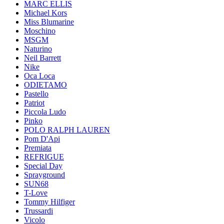
MARC ELLIS
Michael Kors
Miss Blumarine
Moschino
MSGM
Naturino
Neil Barrett
Nike
Oca Loca
ODIETAMO
Pastello
Patriot
Piccola Ludo
Pinko
POLO RALPH LAUREN
Pom D'Api
Premiata
REFRIGUE
Special Day
Sprayground
SUN68
T-Love
Tommy Hilfiger
Trussardi
Vicolo