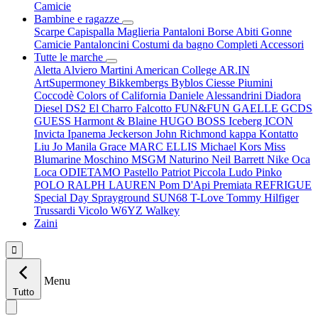
Camicie
Bambine e ragazze
Scarpe
Capispalla
Maglieria
Pantaloni
Borse
Abiti
Gonne
Camicie
Pantaloncini
Costumi da bagno
Completi
Accessori
Tutte le marche
Aletta
Alviero Martini
American College
AR.IN
ArtSupermoney
Bikkembergs
Byblos
Ciesse Piumini
Coccodè
Colors of California
Daniele Alessandrini
Diadora
Diesel
DS2
El Charro
Falcotto
FUN&FUN
GAELLE
GCDS
GUESS
Harmont & Blaine
HUGO BOSS
Iceberg
ICON
Invicta
Ipanema
Jeckerson
John Richmond
kappa
Kontatto
Liu Jo
Manila Grace
MARC ELLIS
Michael Kors
Miss
Blumarine
Moschino
MSGM
Naturino
Neil Barrett
Nike
Oca
Loca
ODIETAMO
Pastello
Patriot
Piccola Ludo
Pinko
POLO RALPH LAUREN
Pom D'Api
Premiata
REFRIGUE
Special Day
Sprayground
SUN68
T-Love
Tommy Hilfiger
Trussardi
Vicolo
W6YZ
Walkey
Zaini

Menu
Tutto