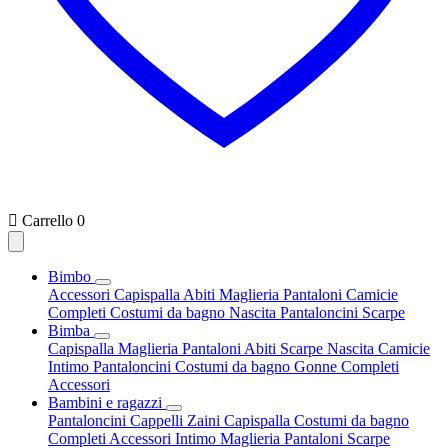

Carrello
0
Bimbo
Accessori
Capispalla
Abiti
Maglieria
Pantaloni
Camicie
Completi
Costumi da bagno
Nascita
Pantaloncini
Scarpe
Bimba
Capispalla
Maglieria
Pantaloni
Abiti
Scarpe
Nascita
Camicie
Intimo
Pantaloncini
Costumi da bagno
Gonne
Completi
Accessori
Bambini e ragazzi
Pantaloncini
Cappelli
Zaini
Capispalla
Costumi da bagno
Completi
Accessori
Intimo
Maglieria
Pantaloni
Scarpe