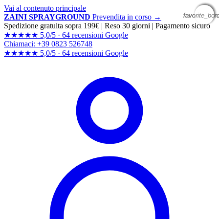
Vai al contenuto principale
favorite_bor
favorite_bor
favorite_bor
favorite_bor
ZAINI SPRAYGROUND
Prevendita in corso →
Spedizione gratuita sopra 199€
|
Reso 30 giorni
|
Pagamento sicuro
★★★★★
5,0/5 ·
64 recensioni Google
Chiamaci: +39 0823 526748
★★★★★
5,0/5 ·
64 recensioni
Google