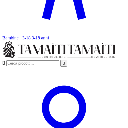
Bambine · 3-18
3-18 anni

