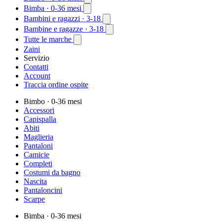
Bimba
· 0-36 mesi
Bambini e ragazzi
· 3-18
Bambine e ragazze
· 3-18
Tutte le marche
Zaini
Servizio
Contatti
Account
Traccia ordine ospite
Bimbo
· 0-36 mesi
Accessori
Capispalla
Abiti
Maglieria
Pantaloni
Camicie
Completi
Costumi da bagno
Nascita
Pantaloncini
Scarpe
Bimba
· 0-36 mesi