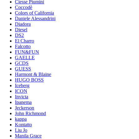
Ciesse Piumini
Coccodè
Colors of California
Daniele Alessandrini
Diadora
Diesel
DS2
El Charro
Falcotto
FUN&FUN
GAELLE
GCDS
GUESS
Harmont & Blaine
HUGO BOSS
Iceberg
ICON
Invicta
Ipanema
Jeckerson
John Richmond
kappa
Kontatto
Liu Jo
Manila Grace