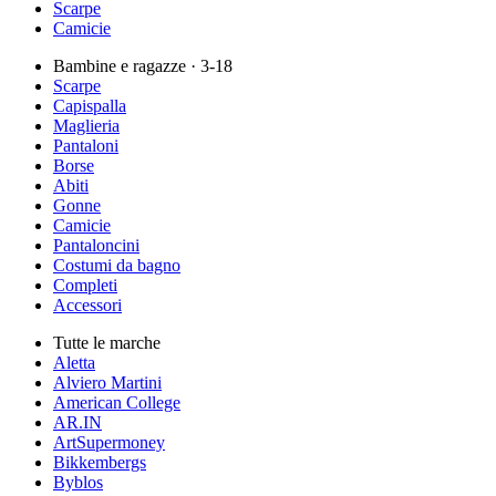
Scarpe
Camicie
Bambine e ragazze
· 3-18
Scarpe
Capispalla
Maglieria
Pantaloni
Borse
Abiti
Gonne
Camicie
Pantaloncini
Costumi da bagno
Completi
Accessori
Tutte le marche
Aletta
Alviero Martini
American College
AR.IN
ArtSupermoney
Bikkembergs
Byblos