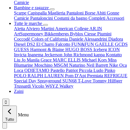
Camicie
Bambine e ragazze
Scarpe
Capispalla
Maglieria
Pantaloni
Borse
Abiti
Gonne
Camicie
Pantaloncini
Costumi da bagno
Completi
Accessori
Tutte le marche
Aletta
Alviero Martini
American College
AR.IN
ArtSupermoney
Bikkembergs
Byblos
Ciesse Piumini
Coccodè
Colors of California
Daniele Alessandrini
Diadora
Diesel
DS2
El Charro
Falcotto
FUN&FUN
GAELLE
GCDS
GUESS
Harmont & Blaine
HUGO BOSS
Iceberg
ICON
Invicta
Ipanema
Jeckerson
John Richmond
kappa
Kontatto
Liu Jo
Manila Grace
MARC ELLIS
Michael Kors
Miss
Blumarine
Moschino
MSGM
Naturino
Neil Barrett
Nike
Oca
Loca
ODIETAMO
Pastello
Patriot
Piccola Ludo
Pinko
POLO RALPH LAUREN
Pom D'Api
Premiata
REFRIGUE
Special Day
Sprayground
SUN68
T-Love
Tommy Hilfiger
Trussardi
Vicolo
W6YZ
Walkey
Zaini

Menu
Tutto