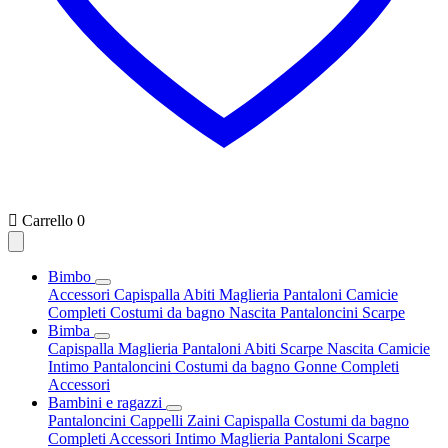

Carrello
0
Bimbo
Accessori
Capispalla
Abiti
Maglieria
Pantaloni
Camicie
Completi
Costumi da bagno
Nascita
Pantaloncini
Scarpe
Bimba
Capispalla
Maglieria
Pantaloni
Abiti
Scarpe
Nascita
Camicie
Intimo
Pantaloncini
Costumi da bagno
Gonne
Completi
Accessori
Bambini e ragazzi
Pantaloncini
Cappelli
Zaini
Capispalla
Costumi da bagno
Completi
Accessori
Intimo
Maglieria
Pantaloni
Scarpe