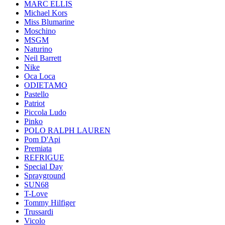
MARC ELLIS
Michael Kors
Miss Blumarine
Moschino
MSGM
Naturino
Neil Barrett
Nike
Oca Loca
ODIETAMO
Pastello
Patriot
Piccola Ludo
Pinko
POLO RALPH LAUREN
Pom D'Api
Premiata
REFRIGUE
Special Day
Sprayground
SUN68
T-Love
Tommy Hilfiger
Trussardi
Vicolo