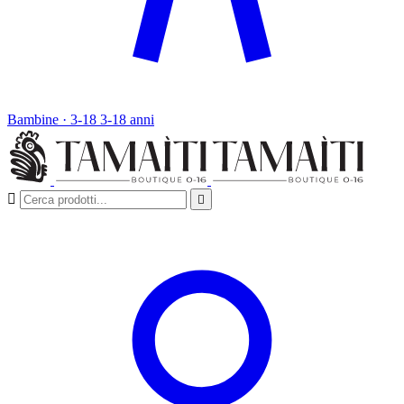
Bambine · 3-18
3-18 anni

