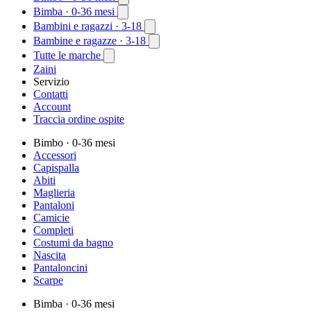
Bimba
· 0-36 mesi
Bambini e ragazzi
· 3-18
Bambine e ragazze
· 3-18
Tutte le marche
Zaini
Servizio
Contatti
Account
Traccia ordine ospite
Bimbo
· 0-36 mesi
Accessori
Capispalla
Abiti
Maglieria
Pantaloni
Camicie
Completi
Costumi da bagno
Nascita
Pantaloncini
Scarpe
Bimba
· 0-36 mesi