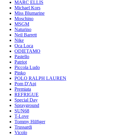
MARC ELLIS
Michael Kors
Miss Blumarine
Moschino
MSGM
Naturino
Neil Barrett
Nike
Oca Loca
ODIETAMO
Pastello
Patriot
Piccola Ludo
Pinko
POLO RALPH LAUREN
Pom D'Api
Premiata
REFRIGUE
Special Day
Sprayground
SUN68
T-Love
Tommy Hilfiger
Trussardi
Vicolo