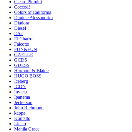
Ciesse Piumini
Coccodè
Colors of California
Daniele Alessandrini
Diadora
Diesel
DS2
El Charro
Falcotto
FUN&FUN
GAELLE
GCDS
GUESS
Harmont & Blaine
HUGO BOSS
Iceberg
ICON
Invicta
Ipanema
Jeckerson
John Richmond
kappa
Kontatto
Liu Jo
Manila Grace