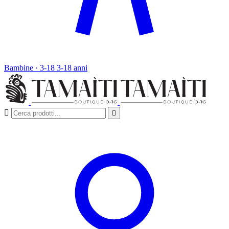
Bambine · 3-18
3-18 anni

