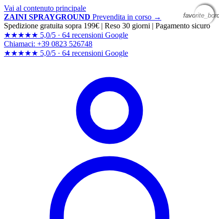
Vai al contenuto principale
favorite_bor
favorite_bor
favorite_bor
favorite_bor
ZAINI SPRAYGROUND
Prevendita in corso →
Spedizione gratuita sopra 199€
|
Reso 30 giorni
|
Pagamento sicuro
★★★★★
5,0/5 ·
64 recensioni Google
Chiamaci: +39 0823 526748
★★★★★
5,0/5 ·
64 recensioni
Google