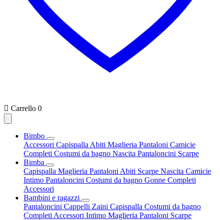

Carrello
0
Bimbo
Accessori
Capispalla
Abiti
Maglieria
Pantaloni
Camicie
Completi
Costumi da bagno
Nascita
Pantaloncini
Scarpe
Bimba
Capispalla
Maglieria
Pantaloni
Abiti
Scarpe
Nascita
Camicie
Intimo
Pantaloncini
Costumi da bagno
Gonne
Completi
Accessori
Bambini e ragazzi
Pantaloncini
Cappelli
Zaini
Capispalla
Costumi da bagno
Completi
Accessori
Intimo
Maglieria
Pantaloni
Scarpe