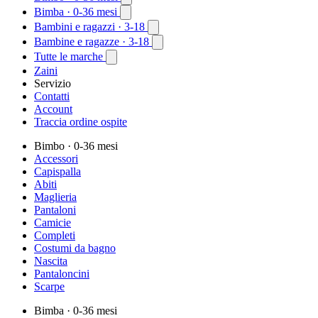
Bimba
· 0-36 mesi
Bambini e ragazzi
· 3-18
Bambine e ragazze
· 3-18
Tutte le marche
Zaini
Servizio
Contatti
Account
Traccia ordine ospite
Bimbo
· 0-36 mesi
Accessori
Capispalla
Abiti
Maglieria
Pantaloni
Camicie
Completi
Costumi da bagno
Nascita
Pantaloncini
Scarpe
Bimba
· 0-36 mesi