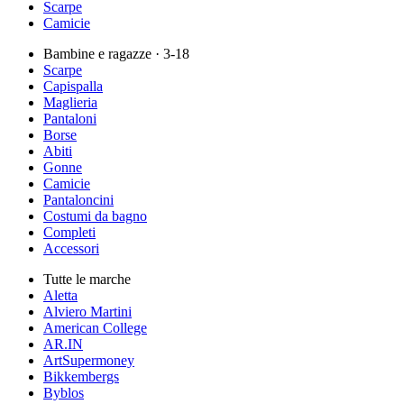
Scarpe
Camicie
Bambine e ragazze
· 3-18
Scarpe
Capispalla
Maglieria
Pantaloni
Borse
Abiti
Gonne
Camicie
Pantaloncini
Costumi da bagno
Completi
Accessori
Tutte le marche
Aletta
Alviero Martini
American College
AR.IN
ArtSupermoney
Bikkembergs
Byblos