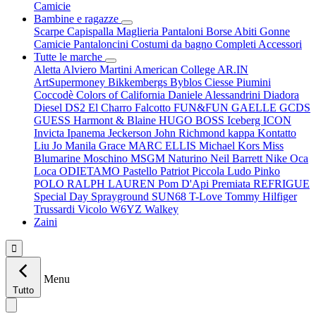
Camicie
Bambine e ragazze
Scarpe
Capispalla
Maglieria
Pantaloni
Borse
Abiti
Gonne
Camicie
Pantaloncini
Costumi da bagno
Completi
Accessori
Tutte le marche
Aletta
Alviero Martini
American College
AR.IN
ArtSupermoney
Bikkembergs
Byblos
Ciesse Piumini
Coccodè
Colors of California
Daniele Alessandrini
Diadora
Diesel
DS2
El Charro
Falcotto
FUN&FUN
GAELLE
GCDS
GUESS
Harmont & Blaine
HUGO BOSS
Iceberg
ICON
Invicta
Ipanema
Jeckerson
John Richmond
kappa
Kontatto
Liu Jo
Manila Grace
MARC ELLIS
Michael Kors
Miss
Blumarine
Moschino
MSGM
Naturino
Neil Barrett
Nike
Oca
Loca
ODIETAMO
Pastello
Patriot
Piccola Ludo
Pinko
POLO RALPH LAUREN
Pom D'Api
Premiata
REFRIGUE
Special Day
Sprayground
SUN68
T-Love
Tommy Hilfiger
Trussardi
Vicolo
W6YZ
Walkey
Zaini

Menu
Tutto