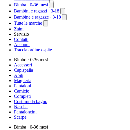
Bimba
· 0-36 mesi
Bambini e ragazzi
· 3-18
Bambine e ragazze
· 3-18
Tutte le marche
Zaini
Servizio
Contatti
Account
Traccia ordine ospite
Bimbo
· 0-36 mesi
Accessori
Capispalla
Abiti
Maglieria
Pantaloni
Camicie
Completi
Costumi da bagno
Nascita
Pantaloncini
Scarpe
Bimba
· 0-36 mesi