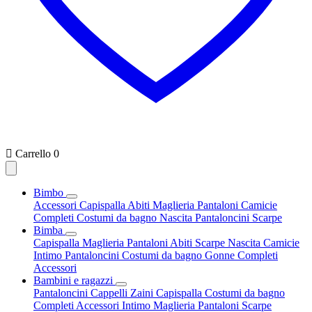

Carrello
0
Bimbo
Accessori
Capispalla
Abiti
Maglieria
Pantaloni
Camicie
Completi
Costumi da bagno
Nascita
Pantaloncini
Scarpe
Bimba
Capispalla
Maglieria
Pantaloni
Abiti
Scarpe
Nascita
Camicie
Intimo
Pantaloncini
Costumi da bagno
Gonne
Completi
Accessori
Bambini e ragazzi
Pantaloncini
Cappelli
Zaini
Capispalla
Costumi da bagno
Completi
Accessori
Intimo
Maglieria
Pantaloni
Scarpe