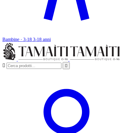
Bambine · 3-18
3-18 anni

