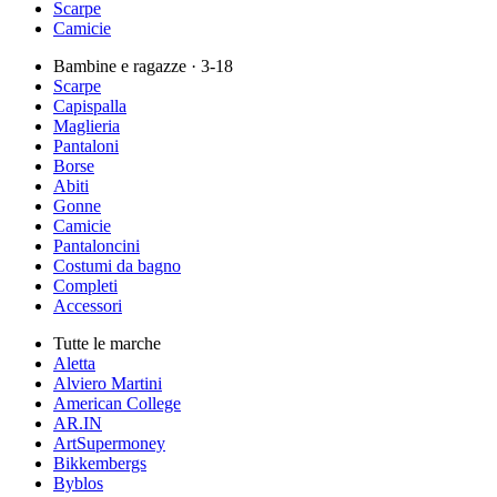
Scarpe
Camicie
Bambine e ragazze
· 3-18
Scarpe
Capispalla
Maglieria
Pantaloni
Borse
Abiti
Gonne
Camicie
Pantaloncini
Costumi da bagno
Completi
Accessori
Tutte le marche
Aletta
Alviero Martini
American College
AR.IN
ArtSupermoney
Bikkembergs
Byblos