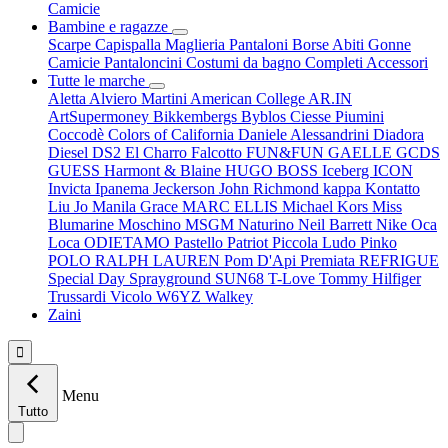
Camicie
Bambine e ragazze
Scarpe
Capispalla
Maglieria
Pantaloni
Borse
Abiti
Gonne
Camicie
Pantaloncini
Costumi da bagno
Completi
Accessori
Tutte le marche
Aletta
Alviero Martini
American College
AR.IN
ArtSupermoney
Bikkembergs
Byblos
Ciesse Piumini
Coccodè
Colors of California
Daniele Alessandrini
Diadora
Diesel
DS2
El Charro
Falcotto
FUN&FUN
GAELLE
GCDS
GUESS
Harmont & Blaine
HUGO BOSS
Iceberg
ICON
Invicta
Ipanema
Jeckerson
John Richmond
kappa
Kontatto
Liu Jo
Manila Grace
MARC ELLIS
Michael Kors
Miss
Blumarine
Moschino
MSGM
Naturino
Neil Barrett
Nike
Oca
Loca
ODIETAMO
Pastello
Patriot
Piccola Ludo
Pinko
POLO RALPH LAUREN
Pom D'Api
Premiata
REFRIGUE
Special Day
Sprayground
SUN68
T-Love
Tommy Hilfiger
Trussardi
Vicolo
W6YZ
Walkey
Zaini

Menu
Tutto