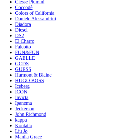
Ciesse Piumini
Coccodè
Colors of California
Daniele Alessandrini
Diadora
Diesel
DS2
El Charro
Falcotto
FUN&FUN
GAELLE
GCDS
GUESS
Harmont & Blaine
HUGO BOSS
Iceberg
ICON
Invicta
Ipanema
Jeckerson
John Richmond
kappa
Kontatto
Liu Jo
Manila Grace