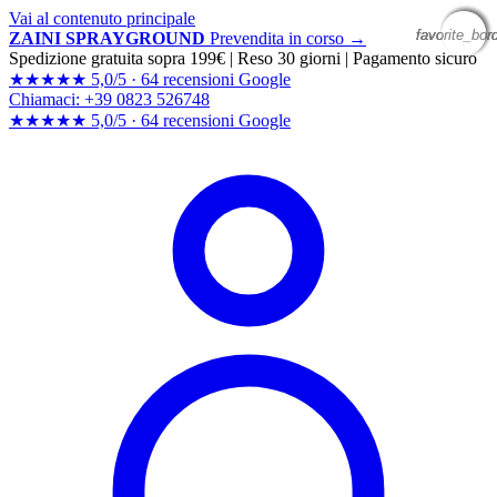
Vai al contenuto principale
favorite_bor
favorite_bor
favorite_bor
favorite_bor
ZAINI SPRAYGROUND
Prevendita in corso →
Spedizione gratuita sopra 199€
|
Reso 30 giorni
|
Pagamento sicuro
★★★★★
5,0/5 ·
64 recensioni Google
Chiamaci: +39 0823 526748
★★★★★
5,0/5 ·
64 recensioni
Google