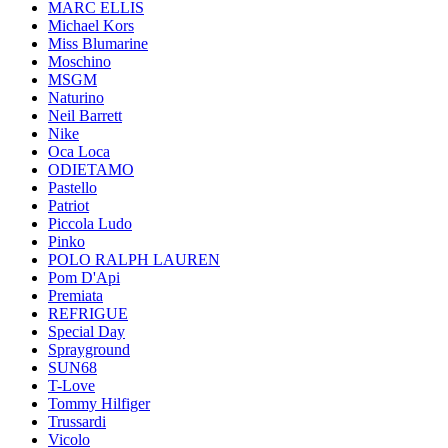
MARC ELLIS
Michael Kors
Miss Blumarine
Moschino
MSGM
Naturino
Neil Barrett
Nike
Oca Loca
ODIETAMO
Pastello
Patriot
Piccola Ludo
Pinko
POLO RALPH LAUREN
Pom D'Api
Premiata
REFRIGUE
Special Day
Sprayground
SUN68
T-Love
Tommy Hilfiger
Trussardi
Vicolo