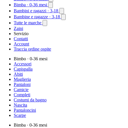
Bimba
· 0-36 mesi
Bambini e ragazzi
· 3-18
Bambine e ragazze
· 3-18
Tutte le marche
Zaini
Servizio
Contatti
Account
Traccia ordine ospite
Bimbo
· 0-36 mesi
Accessori
Capispalla
Abiti
Maglieria
Pantaloni
Camicie
Completi
Costumi da bagno
Nascita
Pantaloncini
Scarpe
Bimba
· 0-36 mesi