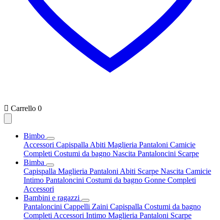

Carrello
0
Bimbo
Accessori
Capispalla
Abiti
Maglieria
Pantaloni
Camicie
Completi
Costumi da bagno
Nascita
Pantaloncini
Scarpe
Bimba
Capispalla
Maglieria
Pantaloni
Abiti
Scarpe
Nascita
Camicie
Intimo
Pantaloncini
Costumi da bagno
Gonne
Completi
Accessori
Bambini e ragazzi
Pantaloncini
Cappelli
Zaini
Capispalla
Costumi da bagno
Completi
Accessori
Intimo
Maglieria
Pantaloni
Scarpe