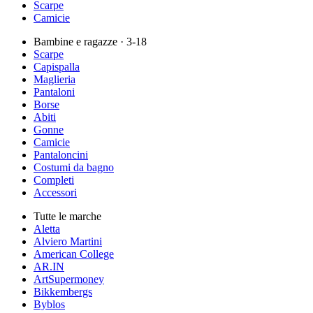
Scarpe
Camicie
Bambine e ragazze
· 3-18
Scarpe
Capispalla
Maglieria
Pantaloni
Borse
Abiti
Gonne
Camicie
Pantaloncini
Costumi da bagno
Completi
Accessori
Tutte le marche
Aletta
Alviero Martini
American College
AR.IN
ArtSupermoney
Bikkembergs
Byblos