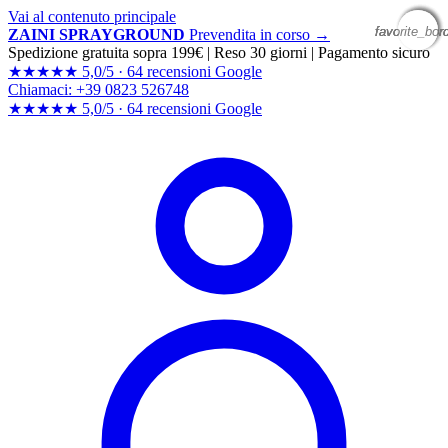
Vai al contenuto principale
favorite_bor
favorite_bor
favorite_bor
favorite_bor
ZAINI SPRAYGROUND
Prevendita in corso →
Spedizione gratuita sopra 199€
|
Reso 30 giorni
|
Pagamento sicuro
★★★★★
5,0/5 ·
64 recensioni Google
Chiamaci: +39 0823 526748
★★★★★
5,0/5 ·
64 recensioni
Google