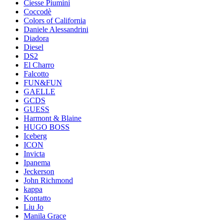
Ciesse Piumini
Coccodè
Colors of California
Daniele Alessandrini
Diadora
Diesel
DS2
El Charro
Falcotto
FUN&FUN
GAELLE
GCDS
GUESS
Harmont & Blaine
HUGO BOSS
Iceberg
ICON
Invicta
Ipanema
Jeckerson
John Richmond
kappa
Kontatto
Liu Jo
Manila Grace