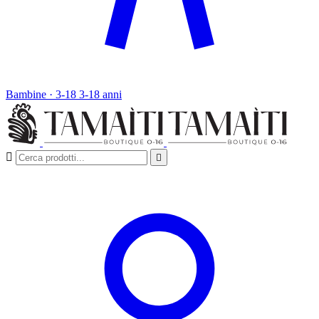
Bambine · 3-18
3-18 anni

