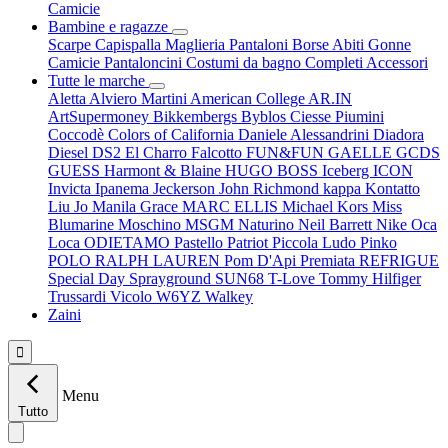
Camicie
Bambine e ragazze
Scarpe
Capispalla
Maglieria
Pantaloni
Borse
Abiti
Gonne
Camicie
Pantaloncini
Costumi da bagno
Completi
Accessori
Tutte le marche
Aletta
Alviero Martini
American College
AR.IN
ArtSupermoney
Bikkembergs
Byblos
Ciesse Piumini
Coccodè
Colors of California
Daniele Alessandrini
Diadora
Diesel
DS2
El Charro
Falcotto
FUN&FUN
GAELLE
GCDS
GUESS
Harmont & Blaine
HUGO BOSS
Iceberg
ICON
Invicta
Ipanema
Jeckerson
John Richmond
kappa
Kontatto
Liu Jo
Manila Grace
MARC ELLIS
Michael Kors
Miss
Blumarine
Moschino
MSGM
Naturino
Neil Barrett
Nike
Oca
Loca
ODIETAMO
Pastello
Patriot
Piccola Ludo
Pinko
POLO RALPH LAUREN
Pom D'Api
Premiata
REFRIGUE
Special Day
Sprayground
SUN68
T-Love
Tommy Hilfiger
Trussardi
Vicolo
W6YZ
Walkey
Zaini

Menu
Tutto