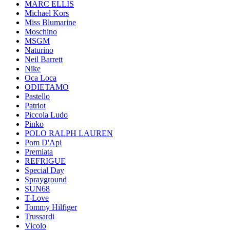
MARC ELLIS
Michael Kors
Miss Blumarine
Moschino
MSGM
Naturino
Neil Barrett
Nike
Oca Loca
ODIETAMO
Pastello
Patriot
Piccola Ludo
Pinko
POLO RALPH LAUREN
Pom D'Api
Premiata
REFRIGUE
Special Day
Sprayground
SUN68
T-Love
Tommy Hilfiger
Trussardi
Vicolo