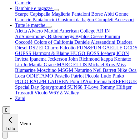
Camicie
Bambine e ragazze
Scarpe
Capispalla
Maglieria
Pantaloni
Borse
Abiti
Gonne
Camicie
Pantaloncini
Costumi da bagno
Completi
Accessori
Tutte le marche
Aletta
Alviero Martini
American College
AR.IN
ArtSupermoney
Bikkembergs
Byblos
Ciesse Piumini
Coccodè
Colors of California
Daniele Alessandrini
Diadora
Diesel
DS2
El Charro
Falcotto
FUN&FUN
GAELLE
GCDS
GUESS
Harmont & Blaine
HUGO BOSS
Iceberg
ICON
Invicta
Ipanema
Jeckerson
John Richmond
kappa
Kontatto
Liu Jo
Manila Grace
MARC ELLIS
Michael Kors
Miss
Blumarine
Moschino
MSGM
Naturino
Neil Barrett
Nike
Oca
Loca
ODIETAMO
Pastello
Patriot
Piccola Ludo
Pinko
POLO RALPH LAUREN
Pom D'Api
Premiata
REFRIGUE
Special Day
Sprayground
SUN68
T-Love
Tommy Hilfiger
Trussardi
Vicolo
W6YZ
Walkey
Zaini

Menu
Tutto