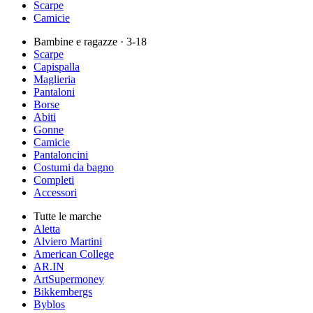
Scarpe
Camicie
Bambine e ragazze
· 3-18
Scarpe
Capispalla
Maglieria
Pantaloni
Borse
Abiti
Gonne
Camicie
Pantaloncini
Costumi da bagno
Completi
Accessori
Tutte le marche
Aletta
Alviero Martini
American College
AR.IN
ArtSupermoney
Bikkembergs
Byblos