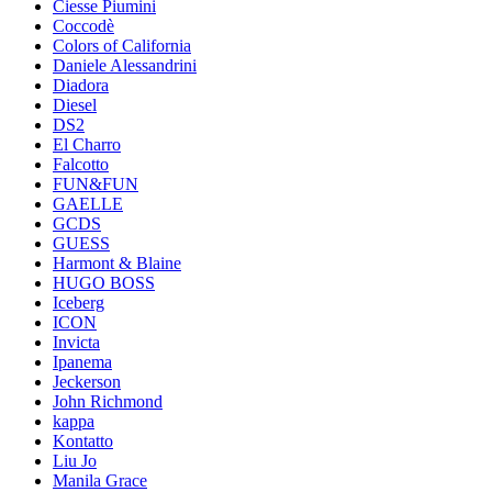
Ciesse Piumini
Coccodè
Colors of California
Daniele Alessandrini
Diadora
Diesel
DS2
El Charro
Falcotto
FUN&FUN
GAELLE
GCDS
GUESS
Harmont & Blaine
HUGO BOSS
Iceberg
ICON
Invicta
Ipanema
Jeckerson
John Richmond
kappa
Kontatto
Liu Jo
Manila Grace