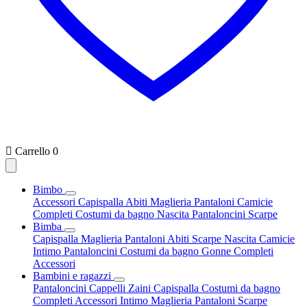

Carrello
0
Bimbo
Accessori
Capispalla
Abiti
Maglieria
Pantaloni
Camicie
Completi
Costumi da bagno
Nascita
Pantaloncini
Scarpe
Bimba
Capispalla
Maglieria
Pantaloni
Abiti
Scarpe
Nascita
Camicie
Intimo
Pantaloncini
Costumi da bagno
Gonne
Completi
Accessori
Bambini e ragazzi
Pantaloncini
Cappelli
Zaini
Capispalla
Costumi da bagno
Completi
Accessori
Intimo
Maglieria
Pantaloni
Scarpe