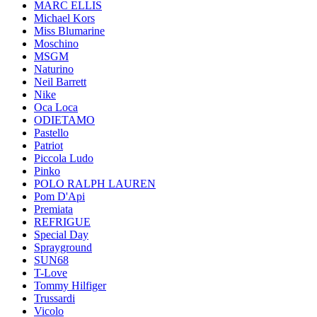
MARC ELLIS
Michael Kors
Miss Blumarine
Moschino
MSGM
Naturino
Neil Barrett
Nike
Oca Loca
ODIETAMO
Pastello
Patriot
Piccola Ludo
Pinko
POLO RALPH LAUREN
Pom D'Api
Premiata
REFRIGUE
Special Day
Sprayground
SUN68
T-Love
Tommy Hilfiger
Trussardi
Vicolo