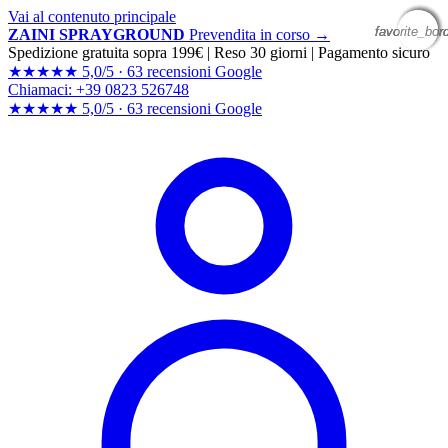
Vai al contenuto principale
favorite_bor
favorite_bor
favorite_bor
favorite_bor
ZAINI SPRAYGROUND
Prevendita in corso →
Spedizione gratuita sopra 199€
|
Reso 30 giorni
|
Pagamento sicuro
★★★★★
5,0/5 ·
63 recensioni Google
Chiamaci: +39 0823 526748
★★★★★
5,0/5 ·
63 recensioni
Google