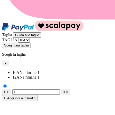
Taglia
Guida alle taglie
TAGLIA
Scegli una taglia
Scegli la taglia
✕
10A
Ne rimane 1
12A
Ne rimane 1





Aggiungi al carrello