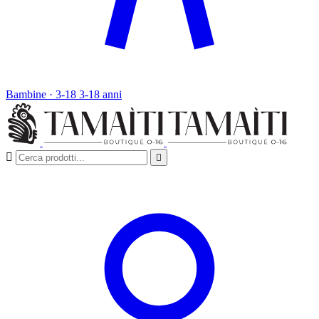
Bambine · 3-18
3-18 anni

