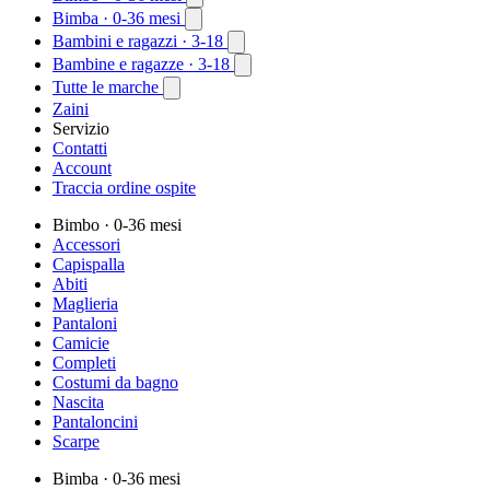
Bimba
· 0-36 mesi
Bambini e ragazzi
· 3-18
Bambine e ragazze
· 3-18
Tutte le marche
Zaini
Servizio
Contatti
Account
Traccia ordine ospite
Bimbo
· 0-36 mesi
Accessori
Capispalla
Abiti
Maglieria
Pantaloni
Camicie
Completi
Costumi da bagno
Nascita
Pantaloncini
Scarpe
Bimba
· 0-36 mesi