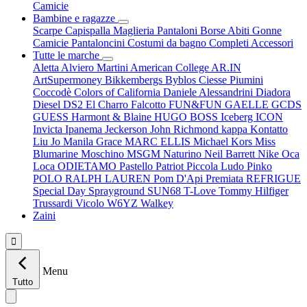
Camicie
Bambine e ragazze
Scarpe
Capispalla
Maglieria
Pantaloni
Borse
Abiti
Gonne
Camicie
Pantaloncini
Costumi da bagno
Completi
Accessori
Tutte le marche
Aletta
Alviero Martini
American College
AR.IN
ArtSupermoney
Bikkembergs
Byblos
Ciesse Piumini
Coccodè
Colors of California
Daniele Alessandrini
Diadora
Diesel
DS2
El Charro
Falcotto
FUN&FUN
GAELLE
GCDS
GUESS
Harmont & Blaine
HUGO BOSS
Iceberg
ICON
Invicta
Ipanema
Jeckerson
John Richmond
kappa
Kontatto
Liu Jo
Manila Grace
MARC ELLIS
Michael Kors
Miss
Blumarine
Moschino
MSGM
Naturino
Neil Barrett
Nike
Oca
Loca
ODIETAMO
Pastello
Patriot
Piccola Ludo
Pinko
POLO RALPH LAUREN
Pom D'Api
Premiata
REFRIGUE
Special Day
Sprayground
SUN68
T-Love
Tommy Hilfiger
Trussardi
Vicolo
W6YZ
Walkey
Zaini

Menu
Tutto