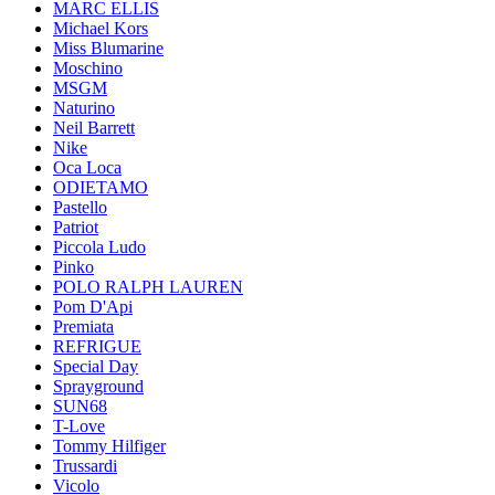
MARC ELLIS
Michael Kors
Miss Blumarine
Moschino
MSGM
Naturino
Neil Barrett
Nike
Oca Loca
ODIETAMO
Pastello
Patriot
Piccola Ludo
Pinko
POLO RALPH LAUREN
Pom D'Api
Premiata
REFRIGUE
Special Day
Sprayground
SUN68
T-Love
Tommy Hilfiger
Trussardi
Vicolo