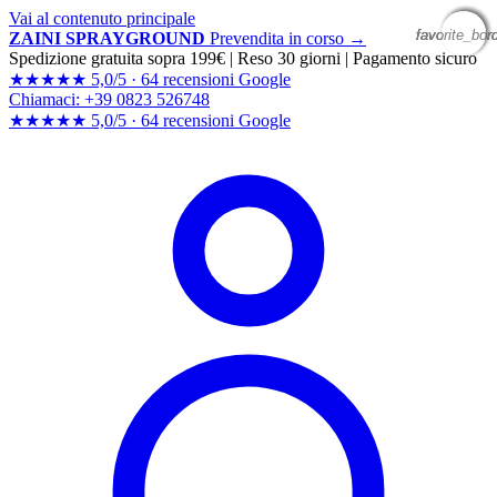
Vai al contenuto principale
favorite_bor
favorite_bor
favorite_bor
favorite_bor
ZAINI SPRAYGROUND
Prevendita in corso →
Spedizione gratuita sopra 199€
|
Reso 30 giorni
|
Pagamento sicuro
★★★★★
5,0/5 ·
64 recensioni Google
Chiamaci: +39 0823 526748
★★★★★
5,0/5 ·
64 recensioni
Google