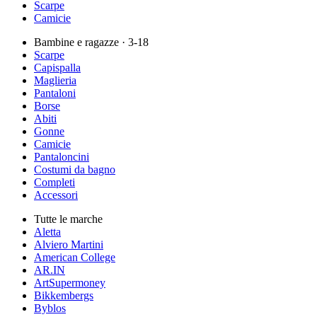
Scarpe
Camicie
Bambine e ragazze
· 3-18
Scarpe
Capispalla
Maglieria
Pantaloni
Borse
Abiti
Gonne
Camicie
Pantaloncini
Costumi da bagno
Completi
Accessori
Tutte le marche
Aletta
Alviero Martini
American College
AR.IN
ArtSupermoney
Bikkembergs
Byblos