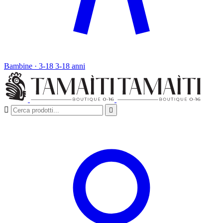
Bambine · 3-18
3-18 anni

