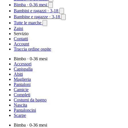
Bimba
· 0-36 mesi
Bambini e ragazzi
· 3-18
Bambine e ragazze
· 3-18
Tutte le marche
Zaini
Servizio
Contatti
Account
Traccia ordine ospite
Bimbo
· 0-36 mesi
Accessori
Capispalla
Abiti
Maglieria
Pantaloni
Camicie
Completi
Costumi da bagno
Nascita
Pantaloncini
Scarpe
Bimba
· 0-36 mesi