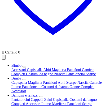

Carrello
0
Bimbo
Accessori
Capispalla
Abiti
Maglieria
Pantaloni
Camicie
Completi
Costumi da bagno
Nascita
Pantaloncini
Scarpe
Bimba
Capispalla
Maglieria
Pantaloni
Abiti
Scarpe
Nascita
Camicie
Intimo
Pantaloncini
Costumi da bagno
Gonne
Completi
Accessori
Bambini e ragazzi
Pantaloncini
Cappelli
Zaini
Capispalla
Costumi da bagno
Completi
Accessori
Intimo
Maglieria
Pantaloni
Scarpe