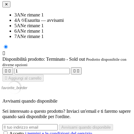
✕
3A
Ne rimane 1
4A
Esaurita — avvisami
5A
Ne rimane 1
6A
Ne rimane 1
7A
Ne rimane 1

Disponibilità prodotto:
Terminato - Sold out
Prodotto disponibile con
diverse opzioni





Aggiungi al carrello
favorite_border
Avvisami quando disponibile
Sei interessato a questo prodotto? Inviaci un'email e ti faremo sapere
quando sarà disponibile per l'ordine.
Avvisami quando disponibile
Accetto
i termini e le condizioni del servizio