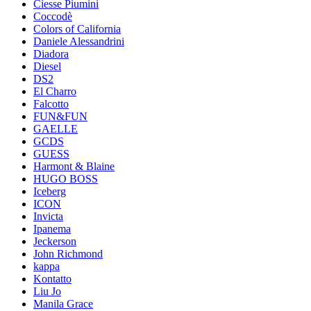
Ciesse Piumini
Coccodè
Colors of California
Daniele Alessandrini
Diadora
Diesel
DS2
El Charro
Falcotto
FUN&FUN
GAELLE
GCDS
GUESS
Harmont & Blaine
HUGO BOSS
Iceberg
ICON
Invicta
Ipanema
Jeckerson
John Richmond
kappa
Kontatto
Liu Jo
Manila Grace