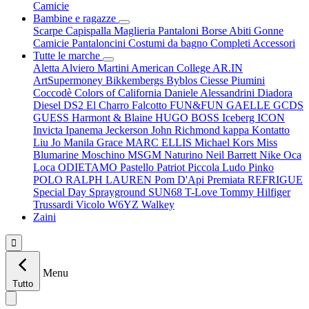
Camicie
Bambine e ragazze
Scarpe
Capispalla
Maglieria
Pantaloni
Borse
Abiti
Gonne
Camicie
Pantaloncini
Costumi da bagno
Completi
Accessori
Tutte le marche
Aletta
Alviero Martini
American College
AR.IN
ArtSupermoney
Bikkembergs
Byblos
Ciesse Piumini
Coccodè
Colors of California
Daniele Alessandrini
Diadora
Diesel
DS2
El Charro
Falcotto
FUN&FUN
GAELLE
GCDS
GUESS
Harmont & Blaine
HUGO BOSS
Iceberg
ICON
Invicta
Ipanema
Jeckerson
John Richmond
kappa
Kontatto
Liu Jo
Manila Grace
MARC ELLIS
Michael Kors
Miss
Blumarine
Moschino
MSGM
Naturino
Neil Barrett
Nike
Oca
Loca
ODIETAMO
Pastello
Patriot
Piccola Ludo
Pinko
POLO RALPH LAUREN
Pom D'Api
Premiata
REFRIGUE
Special Day
Sprayground
SUN68
T-Love
Tommy Hilfiger
Trussardi
Vicolo
W6YZ
Walkey
Zaini

Menu
Tutto