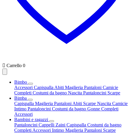

Carrello
0
Bimbo
Accessori
Capispalla
Abiti
Maglieria
Pantaloni
Camicie
Completi
Costumi da bagno
Nascita
Pantaloncini
Scarpe
Bimba
Capispalla
Maglieria
Pantaloni
Abiti
Scarpe
Nascita
Camicie
Intimo
Pantaloncini
Costumi da bagno
Gonne
Completi
Accessori
Bambini e ragazzi
Pantaloncini
Cappelli
Zaini
Capispalla
Costumi da bagno
Completi
Accessori
Intimo
Maglieria
Pantaloni
Scarpe