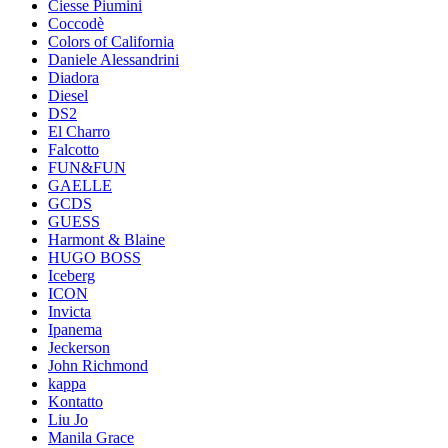
Ciesse Piumini
Coccodè
Colors of California
Daniele Alessandrini
Diadora
Diesel
DS2
El Charro
Falcotto
FUN&FUN
GAELLE
GCDS
GUESS
Harmont & Blaine
HUGO BOSS
Iceberg
ICON
Invicta
Ipanema
Jeckerson
John Richmond
kappa
Kontatto
Liu Jo
Manila Grace