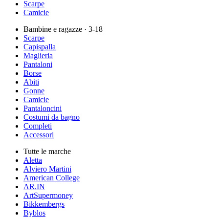
Scarpe
Camicie
Bambine e ragazze
· 3-18
Scarpe
Capispalla
Maglieria
Pantaloni
Borse
Abiti
Gonne
Camicie
Pantaloncini
Costumi da bagno
Completi
Accessori
Tutte le marche
Aletta
Alviero Martini
American College
AR.IN
ArtSupermoney
Bikkembergs
Byblos