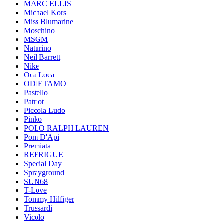
MARC ELLIS
Michael Kors
Miss Blumarine
Moschino
MSGM
Naturino
Neil Barrett
Nike
Oca Loca
ODIETAMO
Pastello
Patriot
Piccola Ludo
Pinko
POLO RALPH LAUREN
Pom D'Api
Premiata
REFRIGUE
Special Day
Sprayground
SUN68
T-Love
Tommy Hilfiger
Trussardi
Vicolo