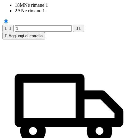
18M
Ne rimane 1
2A
Ne rimane 1





Aggiungi al carrello