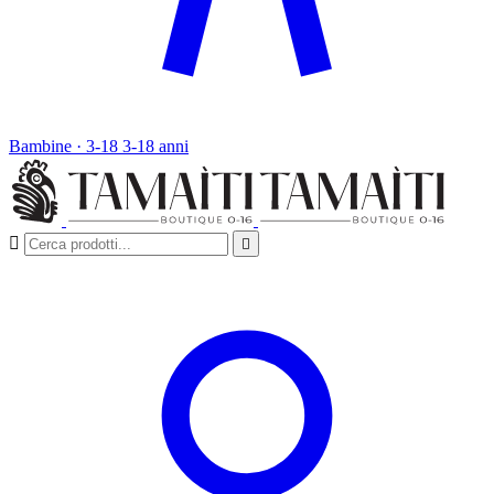
Bambine · 3-18
3-18 anni

