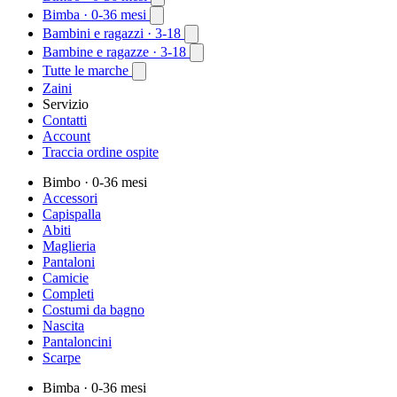
Bimba
· 0-36 mesi
Bambini e ragazzi
· 3-18
Bambine e ragazze
· 3-18
Tutte le marche
Zaini
Servizio
Contatti
Account
Traccia ordine ospite
Bimbo
· 0-36 mesi
Accessori
Capispalla
Abiti
Maglieria
Pantaloni
Camicie
Completi
Costumi da bagno
Nascita
Pantaloncini
Scarpe
Bimba
· 0-36 mesi