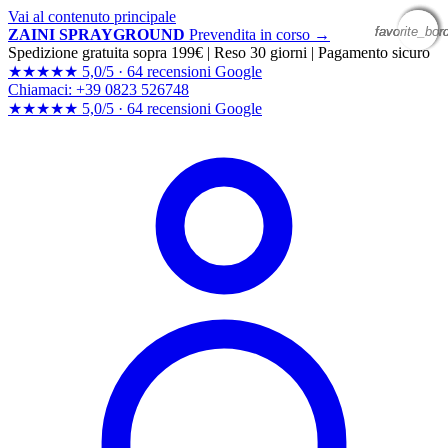
Vai al contenuto principale
favorite_bor
favorite_bor
favorite_bor
favorite_bor
ZAINI SPRAYGROUND
Prevendita in corso →
Spedizione gratuita sopra 199€
|
Reso 30 giorni
|
Pagamento sicuro
★★★★★
5,0/5 ·
64 recensioni Google
Chiamaci: +39 0823 526748
★★★★★
5,0/5 ·
64 recensioni
Google