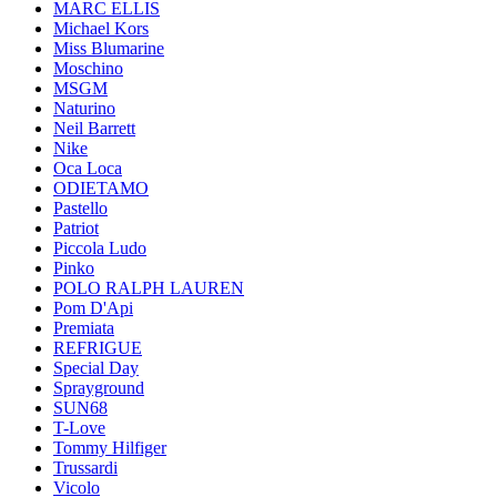
MARC ELLIS
Michael Kors
Miss Blumarine
Moschino
MSGM
Naturino
Neil Barrett
Nike
Oca Loca
ODIETAMO
Pastello
Patriot
Piccola Ludo
Pinko
POLO RALPH LAUREN
Pom D'Api
Premiata
REFRIGUE
Special Day
Sprayground
SUN68
T-Love
Tommy Hilfiger
Trussardi
Vicolo