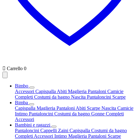

Carrello
0
Bimbo
Accessori
Capispalla
Abiti
Maglieria
Pantaloni
Camicie
Completi
Costumi da bagno
Nascita
Pantaloncini
Scarpe
Bimba
Capispalla
Maglieria
Pantaloni
Abiti
Scarpe
Nascita
Camicie
Intimo
Pantaloncini
Costumi da bagno
Gonne
Completi
Accessori
Bambini e ragazzi
Pantaloncini
Cappelli
Zaini
Capispalla
Costumi da bagno
Completi
Accessori
Intimo
Maglieria
Pantaloni
Scarpe