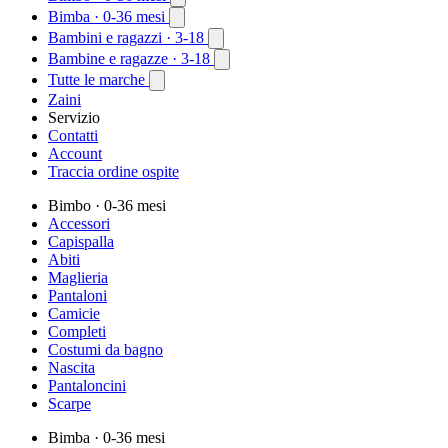
Bimba
· 0-36 mesi
Bambini e ragazzi
· 3-18
Bambine e ragazze
· 3-18
Tutte le marche
Zaini
Servizio
Contatti
Account
Traccia ordine ospite
Bimbo
· 0-36 mesi
Accessori
Capispalla
Abiti
Maglieria
Pantaloni
Camicie
Completi
Costumi da bagno
Nascita
Pantaloncini
Scarpe
Bimba
· 0-36 mesi