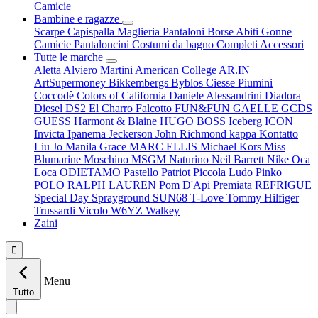
Camicie
Bambine e ragazze
Scarpe
Capispalla
Maglieria
Pantaloni
Borse
Abiti
Gonne
Camicie
Pantaloncini
Costumi da bagno
Completi
Accessori
Tutte le marche
Aletta
Alviero Martini
American College
AR.IN
ArtSupermoney
Bikkembergs
Byblos
Ciesse Piumini
Coccodè
Colors of California
Daniele Alessandrini
Diadora
Diesel
DS2
El Charro
Falcotto
FUN&FUN
GAELLE
GCDS
GUESS
Harmont & Blaine
HUGO BOSS
Iceberg
ICON
Invicta
Ipanema
Jeckerson
John Richmond
kappa
Kontatto
Liu Jo
Manila Grace
MARC ELLIS
Michael Kors
Miss
Blumarine
Moschino
MSGM
Naturino
Neil Barrett
Nike
Oca
Loca
ODIETAMO
Pastello
Patriot
Piccola Ludo
Pinko
POLO RALPH LAUREN
Pom D'Api
Premiata
REFRIGUE
Special Day
Sprayground
SUN68
T-Love
Tommy Hilfiger
Trussardi
Vicolo
W6YZ
Walkey
Zaini

Menu
Tutto