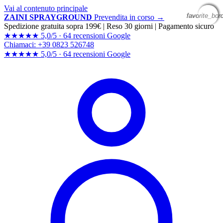
Vai al contenuto principale
favorite_bor
favorite_bor
favorite_bor
favorite_bor
ZAINI SPRAYGROUND
Prevendita in corso →
Spedizione gratuita sopra 199€
|
Reso 30 giorni
|
Pagamento sicuro
★★★★★
5,0/5 ·
64 recensioni Google
Chiamaci: +39 0823 526748
★★★★★
5,0/5 ·
64 recensioni
Google