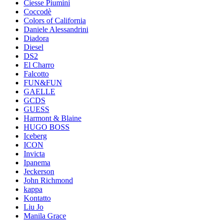
Ciesse Piumini
Coccodè
Colors of California
Daniele Alessandrini
Diadora
Diesel
DS2
El Charro
Falcotto
FUN&FUN
GAELLE
GCDS
GUESS
Harmont & Blaine
HUGO BOSS
Iceberg
ICON
Invicta
Ipanema
Jeckerson
John Richmond
kappa
Kontatto
Liu Jo
Manila Grace