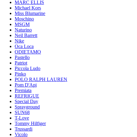
MARC ELLIS
Michael Kors
Miss Blumarine
Moschino
MSGM
Naturino
Neil Barrett
Nike
Oca Loca
ODIETAMO
Pastello
Patriot
Piccola Ludo
Pinko
POLO RALPH LAUREN
Pom D'Api
Premiata
REFRIGUE
Special Day
Sprayground
SUN68
T-Love
Tommy Hilfiger
Trussardi
Vicolo