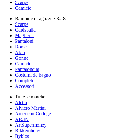
Scarpe
Camicie
Bambine e ragazze
· 3-18
Scarpe
Capispalla
Maglieria
Pantaloni
Borse
Abiti
Gonne
Camicie
Pantaloncini
Costumi da bagno
Completi
Accessori
Tutte le marche
Aletta
Alviero Martini
American College
AR.IN
ArtSupermoney
Bikkembergs
Byblos