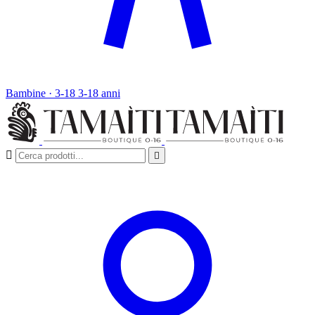
Bambine · 3-18
3-18 anni

