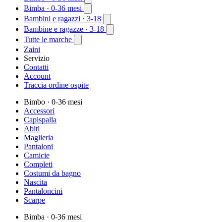
Bimba
· 0-36 mesi
Bambini e ragazzi
· 3-18
Bambine e ragazze
· 3-18
Tutte le marche
Zaini
Servizio
Contatti
Account
Traccia ordine ospite
Bimbo
· 0-36 mesi
Accessori
Capispalla
Abiti
Maglieria
Pantaloni
Camicie
Completi
Costumi da bagno
Nascita
Pantaloncini
Scarpe
Bimba
· 0-36 mesi