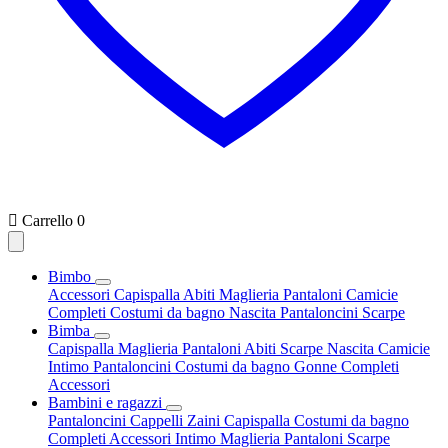

Carrello
0
Bimbo
Accessori
Capispalla
Abiti
Maglieria
Pantaloni
Camicie
Completi
Costumi da bagno
Nascita
Pantaloncini
Scarpe
Bimba
Capispalla
Maglieria
Pantaloni
Abiti
Scarpe
Nascita
Camicie
Intimo
Pantaloncini
Costumi da bagno
Gonne
Completi
Accessori
Bambini e ragazzi
Pantaloncini
Cappelli
Zaini
Capispalla
Costumi da bagno
Completi
Accessori
Intimo
Maglieria
Pantaloni
Scarpe