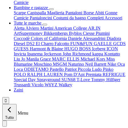
Camicie
Bambine e ragazze
Scarpe
Capispalla
Maglieria
Pantaloni
Borse
Abiti
Gonne
Camicie
Pantaloncini
Costumi da bagno
Completi
Accessori
Tutte le marche
Aletta
Alviero Martini
American College
AR.IN
ArtSupermoney
Bikkembergs
Byblos
Ciesse Piumini
Coccodè
Colors of California
Daniele Alessandrini
Diadora
Diesel
DS2
El Charro
Falcotto
FUN&FUN
GAELLE
GCDS
GUESS
Harmont & Blaine
HUGO BOSS
Iceberg
ICON
Invicta
Ipanema
Jeckerson
John Richmond
kappa
Kontatto
Liu Jo
Manila Grace
MARC ELLIS
Michael Kors
Miss
Blumarine
Moschino
MSGM
Naturino
Neil Barrett
Nike
Oca
Loca
ODIETAMO
Pastello
Patriot
Piccola Ludo
Pinko
POLO RALPH LAUREN
Pom D'Api
Premiata
REFRIGUE
Special Day
Sprayground
SUN68
T-Love
Tommy Hilfiger
Trussardi
Vicolo
W6YZ
Walkey
Zaini

Menu
Tutto