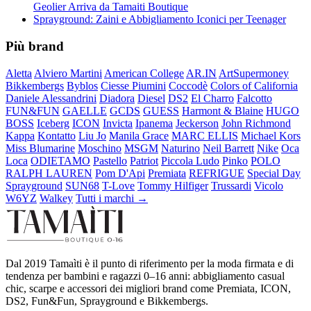
Geolier Arriva da Tamaiti Boutique
Sprayground: Zaini e Abbigliamento Iconici per Teenager
Più brand
Aletta
Alviero Martini
American College
AR.IN
ArtSupermoney
Bikkembergs
Byblos
Ciesse Piumini
Coccodè
Colors of California
Daniele Alessandrini
Diadora
Diesel
DS2
El Charro
Falcotto
FUN&FUN
GAELLE
GCDS
GUESS
Harmont & Blaine
HUGO
BOSS
Iceberg
ICON
Invicta
Ipanema
Jeckerson
John Richmond
Kappa
Kontatto
Liu Jo
Manila Grace
MARC ELLIS
Michael Kors
Miss Blumarine
Moschino
MSGM
Naturino
Neil Barrett
Nike
Oca
Loca
ODIETAMO
Pastello
Patriot
Piccola Ludo
Pinko
POLO
RALPH LAUREN
Pom D'Api
Premiata
REFRIGUE
Special Day
Sprayground
SUN68
T-Love
Tommy Hilfiger
Trussardi
Vicolo
W6YZ
Walkey
Tutti i marchi →
Dal 2019 Tamaìti è il punto di riferimento per la moda firmata e di
tendenza per bambini e ragazzi 0–16 anni: abbigliamento casual
chic, scarpe e accessori dei migliori brand come Premiata, ICON,
DS2, Fun&Fun, Sprayground e Bikkembergs.