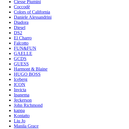
Ciesse Piumini
Coccodè
Colors of California
Daniele Alessandrini
Diadora
Diesel
DS2
El Charro
Falcotto
FUN&FUN
GAELLE
GCDS
GUESS
Harmont & Blaine
HUGO BOSS
Iceberg
ICON
Invicta
Ipanema
Jeckerson
John Richmond
kappa
Kontatto
Liu Jo
Manila Grace