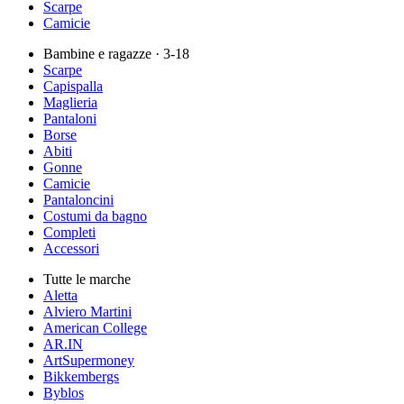
Scarpe
Camicie
Bambine e ragazze
· 3-18
Scarpe
Capispalla
Maglieria
Pantaloni
Borse
Abiti
Gonne
Camicie
Pantaloncini
Costumi da bagno
Completi
Accessori
Tutte le marche
Aletta
Alviero Martini
American College
AR.IN
ArtSupermoney
Bikkembergs
Byblos