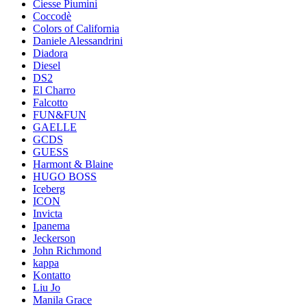
Ciesse Piumini
Coccodè
Colors of California
Daniele Alessandrini
Diadora
Diesel
DS2
El Charro
Falcotto
FUN&FUN
GAELLE
GCDS
GUESS
Harmont & Blaine
HUGO BOSS
Iceberg
ICON
Invicta
Ipanema
Jeckerson
John Richmond
kappa
Kontatto
Liu Jo
Manila Grace