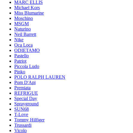
MARC ELLIS
Michael Kors
Miss Blumarine
Moschino
MSGM
Naturino
Neil Barrett
Nike
Oca Loca
ODIETAMO
Pastello
Patriot
Piccola Ludo
Pinko
POLO RALPH LAUREN
Pom D'Api
Premiata
REFRIGUE
Special Day
Sprayground
SUN68
T-Love
Tommy Hilfiger
Trussardi
Vicolo