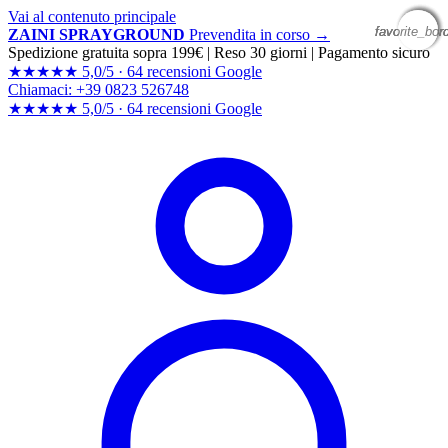
Vai al contenuto principale
favorite_bor
favorite_bor
favorite_bor
favorite_bor
ZAINI SPRAYGROUND
Prevendita in corso →
Spedizione gratuita sopra 199€
|
Reso 30 giorni
|
Pagamento sicuro
★★★★★
5,0/5 ·
64 recensioni Google
Chiamaci: +39 0823 526748
★★★★★
5,0/5 ·
64 recensioni
Google