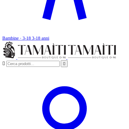
Bambine · 3-18
3-18 anni

