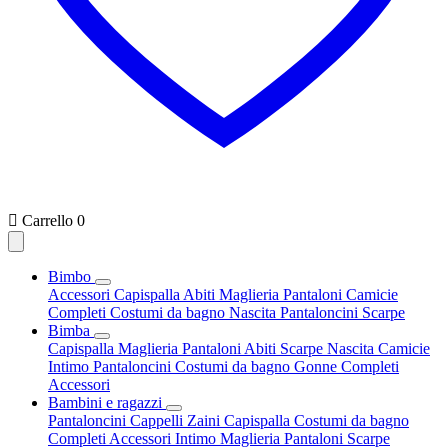

Carrello
0
Bimbo
Accessori
Capispalla
Abiti
Maglieria
Pantaloni
Camicie
Completi
Costumi da bagno
Nascita
Pantaloncini
Scarpe
Bimba
Capispalla
Maglieria
Pantaloni
Abiti
Scarpe
Nascita
Camicie
Intimo
Pantaloncini
Costumi da bagno
Gonne
Completi
Accessori
Bambini e ragazzi
Pantaloncini
Cappelli
Zaini
Capispalla
Costumi da bagno
Completi
Accessori
Intimo
Maglieria
Pantaloni
Scarpe