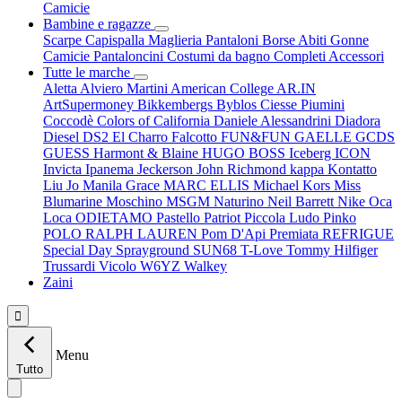
Camicie
Bambine e ragazze
Scarpe
Capispalla
Maglieria
Pantaloni
Borse
Abiti
Gonne
Camicie
Pantaloncini
Costumi da bagno
Completi
Accessori
Tutte le marche
Aletta
Alviero Martini
American College
AR.IN
ArtSupermoney
Bikkembergs
Byblos
Ciesse Piumini
Coccodè
Colors of California
Daniele Alessandrini
Diadora
Diesel
DS2
El Charro
Falcotto
FUN&FUN
GAELLE
GCDS
GUESS
Harmont & Blaine
HUGO BOSS
Iceberg
ICON
Invicta
Ipanema
Jeckerson
John Richmond
kappa
Kontatto
Liu Jo
Manila Grace
MARC ELLIS
Michael Kors
Miss
Blumarine
Moschino
MSGM
Naturino
Neil Barrett
Nike
Oca
Loca
ODIETAMO
Pastello
Patriot
Piccola Ludo
Pinko
POLO RALPH LAUREN
Pom D'Api
Premiata
REFRIGUE
Special Day
Sprayground
SUN68
T-Love
Tommy Hilfiger
Trussardi
Vicolo
W6YZ
Walkey
Zaini

Menu
Tutto