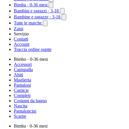
Bimba
· 0-36 mesi
Bambini e ragazzi
· 3-18
Bambine e ragazze
· 3-18
Tutte le marche
Zaini
Servizio
Contatti
Account
Traccia ordine ospite
Bimbo
· 0-36 mesi
Accessori
Capispalla
Abiti
Maglieria
Pantaloni
Camicie
Completi
Costumi da bagno
Nascita
Pantaloncini
Scarpe
Bimba
· 0-36 mesi