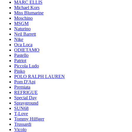
MARC ELLIS
Michael Kors
Miss Blumarine
Moschino
MSGM
Naturino
Neil Barrett
Nike
Oca Loca
ODIETAMO
Pastello
Patriot
Piccola Ludo
Pinko
POLO RALPH LAUREN
Pom D'Api
Premiata
REFRIGUE
Special Day
Sprayground
SUN68
T-Love
Tommy Hilfiger
Trussardi
Vicolo