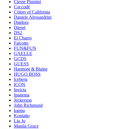
Ciesse Piumini
Coccodè
Colors of California
Daniele Alessandrini
Diadora
Diesel
DS2
El Charro
Falcotto
FUN&FUN
GAELLE
GCDS
GUESS
Harmont & Blaine
HUGO BOSS
Iceberg
ICON
Invicta
Ipanema
Jeckerson
John Richmond
kappa
Kontatto
Liu Jo
Manila Grace