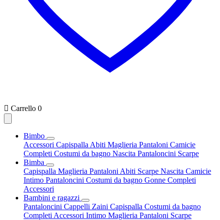

Carrello
0
Bimbo
Accessori
Capispalla
Abiti
Maglieria
Pantaloni
Camicie
Completi
Costumi da bagno
Nascita
Pantaloncini
Scarpe
Bimba
Capispalla
Maglieria
Pantaloni
Abiti
Scarpe
Nascita
Camicie
Intimo
Pantaloncini
Costumi da bagno
Gonne
Completi
Accessori
Bambini e ragazzi
Pantaloncini
Cappelli
Zaini
Capispalla
Costumi da bagno
Completi
Accessori
Intimo
Maglieria
Pantaloni
Scarpe