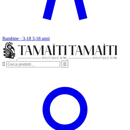
Bambine · 3-18
3-18 anni

