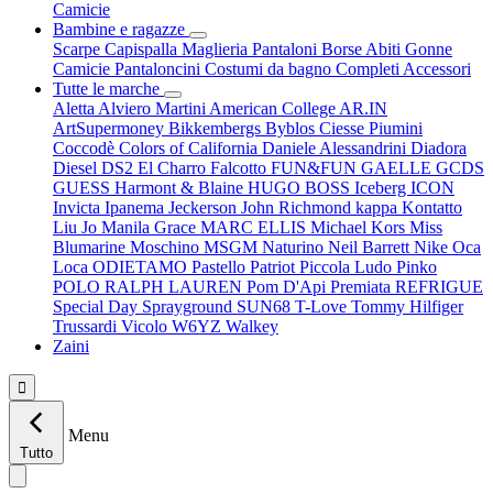
Camicie
Bambine e ragazze
Scarpe
Capispalla
Maglieria
Pantaloni
Borse
Abiti
Gonne
Camicie
Pantaloncini
Costumi da bagno
Completi
Accessori
Tutte le marche
Aletta
Alviero Martini
American College
AR.IN
ArtSupermoney
Bikkembergs
Byblos
Ciesse Piumini
Coccodè
Colors of California
Daniele Alessandrini
Diadora
Diesel
DS2
El Charro
Falcotto
FUN&FUN
GAELLE
GCDS
GUESS
Harmont & Blaine
HUGO BOSS
Iceberg
ICON
Invicta
Ipanema
Jeckerson
John Richmond
kappa
Kontatto
Liu Jo
Manila Grace
MARC ELLIS
Michael Kors
Miss
Blumarine
Moschino
MSGM
Naturino
Neil Barrett
Nike
Oca
Loca
ODIETAMO
Pastello
Patriot
Piccola Ludo
Pinko
POLO RALPH LAUREN
Pom D'Api
Premiata
REFRIGUE
Special Day
Sprayground
SUN68
T-Love
Tommy Hilfiger
Trussardi
Vicolo
W6YZ
Walkey
Zaini

Menu
Tutto