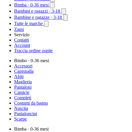
Bimba
· 0-36 mesi
Bambini e ragazzi
· 3-18
Bambine e ragazze
· 3-18
Tutte le marche
Zaini
Servizio
Contatti
Account
Traccia ordine ospite
Bimbo
· 0-36 mesi
Accessori
Capispalla
Abiti
Maglieria
Pantaloni
Camicie
Completi
Costumi da bagno
Nascita
Pantaloncini
Scarpe
Bimba
· 0-36 mesi