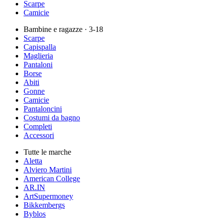
Scarpe
Camicie
Bambine e ragazze
· 3-18
Scarpe
Capispalla
Maglieria
Pantaloni
Borse
Abiti
Gonne
Camicie
Pantaloncini
Costumi da bagno
Completi
Accessori
Tutte le marche
Aletta
Alviero Martini
American College
AR.IN
ArtSupermoney
Bikkembergs
Byblos