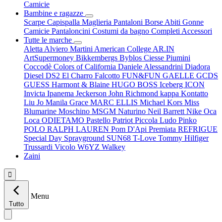
Camicie
Bambine e ragazze
Scarpe
Capispalla
Maglieria
Pantaloni
Borse
Abiti
Gonne
Camicie
Pantaloncini
Costumi da bagno
Completi
Accessori
Tutte le marche
Aletta
Alviero Martini
American College
AR.IN
ArtSupermoney
Bikkembergs
Byblos
Ciesse Piumini
Coccodè
Colors of California
Daniele Alessandrini
Diadora
Diesel
DS2
El Charro
Falcotto
FUN&FUN
GAELLE
GCDS
GUESS
Harmont & Blaine
HUGO BOSS
Iceberg
ICON
Invicta
Ipanema
Jeckerson
John Richmond
kappa
Kontatto
Liu Jo
Manila Grace
MARC ELLIS
Michael Kors
Miss
Blumarine
Moschino
MSGM
Naturino
Neil Barrett
Nike
Oca
Loca
ODIETAMO
Pastello
Patriot
Piccola Ludo
Pinko
POLO RALPH LAUREN
Pom D'Api
Premiata
REFRIGUE
Special Day
Sprayground
SUN68
T-Love
Tommy Hilfiger
Trussardi
Vicolo
W6YZ
Walkey
Zaini

Menu
Tutto