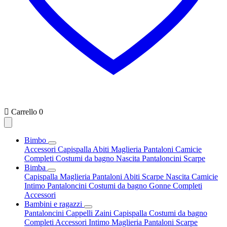

Carrello
0
Bimbo
Accessori
Capispalla
Abiti
Maglieria
Pantaloni
Camicie
Completi
Costumi da bagno
Nascita
Pantaloncini
Scarpe
Bimba
Capispalla
Maglieria
Pantaloni
Abiti
Scarpe
Nascita
Camicie
Intimo
Pantaloncini
Costumi da bagno
Gonne
Completi
Accessori
Bambini e ragazzi
Pantaloncini
Cappelli
Zaini
Capispalla
Costumi da bagno
Completi
Accessori
Intimo
Maglieria
Pantaloni
Scarpe