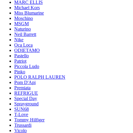
MARC ELLIS
Michael Kors
Miss Blumarine
Moschino
MSGM
Naturino
Neil Barrett
Nike
Oca Loca
ODIETAMO
Pastello
Patriot
Piccola Ludo
Pinko
POLO RALPH LAUREN
Pom D'Api
Premiata
REFRIGUE
Special Day
Sprayground
SUN68
T-Love
Tommy Hilfiger
Trussardi
Vicolo