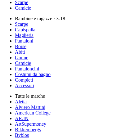
Scarpe
Camicie
Bambine e ragazze
· 3-18
Scarpe
Capispalla
Maglieria
Pantaloni
Borse
Abiti
Gonne
Camicie
Pantaloncini
Costumi da bagno
Completi
Accessori
Tutte le marche
Aletta
Alviero Martini
American College
AR.IN
ArtSupermoney
Bikkembergs
Byblos