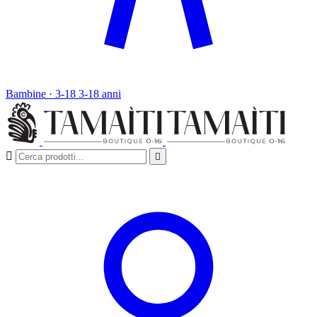
Bambine · 3-18
3-18 anni

