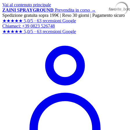
Vai al contenuto principale
favorite_bor
favorite_bor
favorite_bor
favorite_bor
ZAINI SPRAYGROUND
Prevendita in corso →
Spedizione gratuita sopra 199€
|
Reso 30 giorni
|
Pagamento sicuro
★★★★★
5,0/5 ·
63 recensioni Google
Chiamaci: +39 0823 526748
★★★★★
5,0/5 ·
63 recensioni
Google