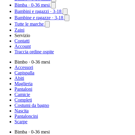
Bimba
· 0-36 mesi
Bambini e ragazzi
· 3-18
Bambine e ragazze
· 3-18
Tutte le marche
Zaini
Servizio
Contatti
Account
Traccia ordine ospite
Bimbo
· 0-36 mesi
Accessori
Capispalla
Abiti
Maglieria
Pantaloni
Camicie
Completi
Costumi da bagno
Nascita
Pantaloncini
Scarpe
Bimba
· 0-36 mesi