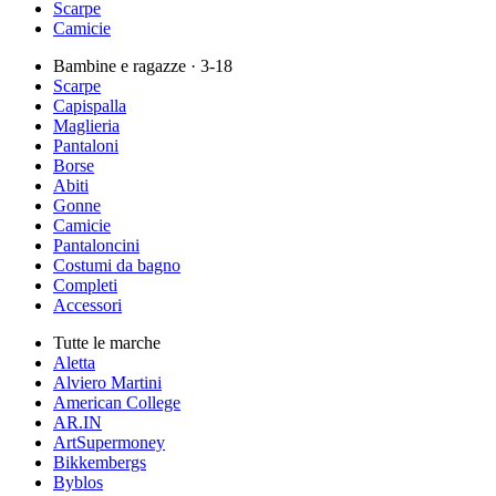
Scarpe
Camicie
Bambine e ragazze
· 3-18
Scarpe
Capispalla
Maglieria
Pantaloni
Borse
Abiti
Gonne
Camicie
Pantaloncini
Costumi da bagno
Completi
Accessori
Tutte le marche
Aletta
Alviero Martini
American College
AR.IN
ArtSupermoney
Bikkembergs
Byblos