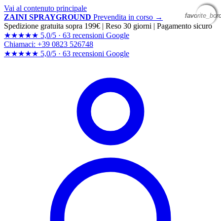
Vai al contenuto principale
favorite_bor
favorite_bor
favorite_bor
favorite_bor
ZAINI SPRAYGROUND
Prevendita in corso →
Spedizione gratuita sopra 199€
|
Reso 30 giorni
|
Pagamento sicuro
★★★★★
5,0/5 ·
63 recensioni Google
Chiamaci: +39 0823 526748
★★★★★
5,0/5 ·
63 recensioni
Google