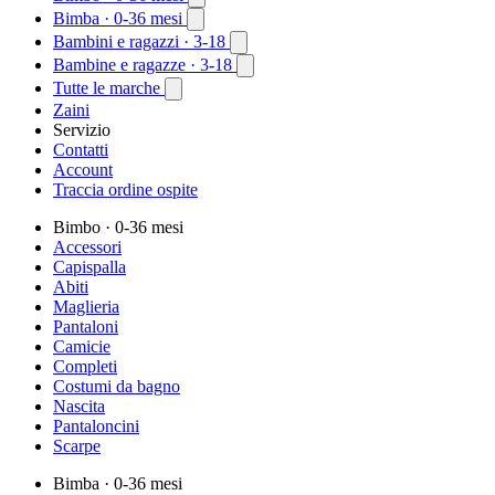
Bimba
· 0-36 mesi
Bambini e ragazzi
· 3-18
Bambine e ragazze
· 3-18
Tutte le marche
Zaini
Servizio
Contatti
Account
Traccia ordine ospite
Bimbo
· 0-36 mesi
Accessori
Capispalla
Abiti
Maglieria
Pantaloni
Camicie
Completi
Costumi da bagno
Nascita
Pantaloncini
Scarpe
Bimba
· 0-36 mesi