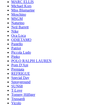
MARC ELLIS
Michael Kors
Miss Blumarine
Moschino
MSGM
Naturino
Neil Barrett
Nike
Oca Loca
ODIETAMO
Pastello
Patriot
Piccola Ludo
Pinko
POLO RALPH LAUREN
Pom D'Api
Premiata
REFRIGUE
Special Day
Sprayground
SUN68
T-Love
Tommy Hilfiger
Trussardi
Vicolo