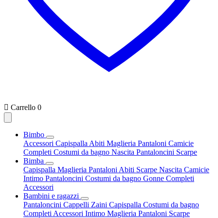

Carrello
0
Bimbo
Accessori
Capispalla
Abiti
Maglieria
Pantaloni
Camicie
Completi
Costumi da bagno
Nascita
Pantaloncini
Scarpe
Bimba
Capispalla
Maglieria
Pantaloni
Abiti
Scarpe
Nascita
Camicie
Intimo
Pantaloncini
Costumi da bagno
Gonne
Completi
Accessori
Bambini e ragazzi
Pantaloncini
Cappelli
Zaini
Capispalla
Costumi da bagno
Completi
Accessori
Intimo
Maglieria
Pantaloni
Scarpe