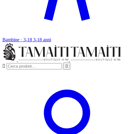
Bambine · 3-18
3-18 anni

