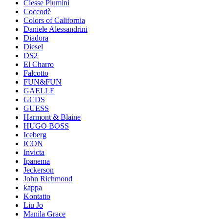
Ciesse Piumini
Coccodè
Colors of California
Daniele Alessandrini
Diadora
Diesel
DS2
El Charro
Falcotto
FUN&FUN
GAELLE
GCDS
GUESS
Harmont & Blaine
HUGO BOSS
Iceberg
ICON
Invicta
Ipanema
Jeckerson
John Richmond
kappa
Kontatto
Liu Jo
Manila Grace