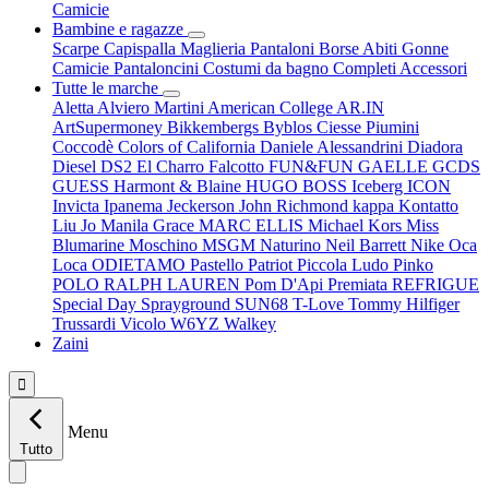
Camicie
Bambine e ragazze
Scarpe
Capispalla
Maglieria
Pantaloni
Borse
Abiti
Gonne
Camicie
Pantaloncini
Costumi da bagno
Completi
Accessori
Tutte le marche
Aletta
Alviero Martini
American College
AR.IN
ArtSupermoney
Bikkembergs
Byblos
Ciesse Piumini
Coccodè
Colors of California
Daniele Alessandrini
Diadora
Diesel
DS2
El Charro
Falcotto
FUN&FUN
GAELLE
GCDS
GUESS
Harmont & Blaine
HUGO BOSS
Iceberg
ICON
Invicta
Ipanema
Jeckerson
John Richmond
kappa
Kontatto
Liu Jo
Manila Grace
MARC ELLIS
Michael Kors
Miss
Blumarine
Moschino
MSGM
Naturino
Neil Barrett
Nike
Oca
Loca
ODIETAMO
Pastello
Patriot
Piccola Ludo
Pinko
POLO RALPH LAUREN
Pom D'Api
Premiata
REFRIGUE
Special Day
Sprayground
SUN68
T-Love
Tommy Hilfiger
Trussardi
Vicolo
W6YZ
Walkey
Zaini

Menu
Tutto