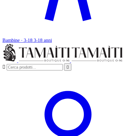
Bambine · 3-18
3-18 anni

