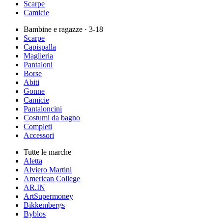
Scarpe
Camicie
Bambine e ragazze
· 3-18
Scarpe
Capispalla
Maglieria
Pantaloni
Borse
Abiti
Gonne
Camicie
Pantaloncini
Costumi da bagno
Completi
Accessori
Tutte le marche
Aletta
Alviero Martini
American College
AR.IN
ArtSupermoney
Bikkembergs
Byblos