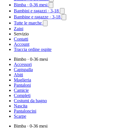
Bimba
· 0-36 mesi
Bambini e ragazzi
· 3-18
Bambine e ragazze
· 3-18
Tutte le marche
Zaini
Servizio
Contatti
Account
Traccia ordine ospite
Bimbo
· 0-36 mesi
Accessori
Capispalla
Abiti
Maglieria
Pantaloni
Camicie
Completi
Costumi da bagno
Nascita
Pantaloncini
Scarpe
Bimba
· 0-36 mesi