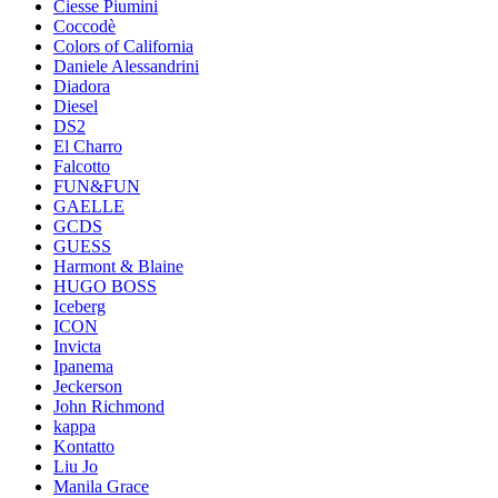
Ciesse Piumini
Coccodè
Colors of California
Daniele Alessandrini
Diadora
Diesel
DS2
El Charro
Falcotto
FUN&FUN
GAELLE
GCDS
GUESS
Harmont & Blaine
HUGO BOSS
Iceberg
ICON
Invicta
Ipanema
Jeckerson
John Richmond
kappa
Kontatto
Liu Jo
Manila Grace