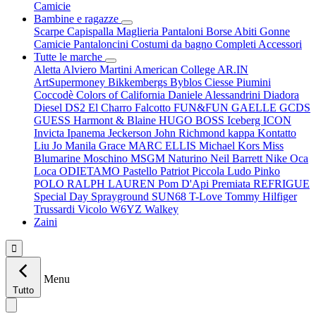
Camicie
Bambine e ragazze
Scarpe
Capispalla
Maglieria
Pantaloni
Borse
Abiti
Gonne
Camicie
Pantaloncini
Costumi da bagno
Completi
Accessori
Tutte le marche
Aletta
Alviero Martini
American College
AR.IN
ArtSupermoney
Bikkembergs
Byblos
Ciesse Piumini
Coccodè
Colors of California
Daniele Alessandrini
Diadora
Diesel
DS2
El Charro
Falcotto
FUN&FUN
GAELLE
GCDS
GUESS
Harmont & Blaine
HUGO BOSS
Iceberg
ICON
Invicta
Ipanema
Jeckerson
John Richmond
kappa
Kontatto
Liu Jo
Manila Grace
MARC ELLIS
Michael Kors
Miss
Blumarine
Moschino
MSGM
Naturino
Neil Barrett
Nike
Oca
Loca
ODIETAMO
Pastello
Patriot
Piccola Ludo
Pinko
POLO RALPH LAUREN
Pom D'Api
Premiata
REFRIGUE
Special Day
Sprayground
SUN68
T-Love
Tommy Hilfiger
Trussardi
Vicolo
W6YZ
Walkey
Zaini

Menu
Tutto