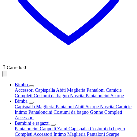

Carrello
0
Bimbo
Accessori
Capispalla
Abiti
Maglieria
Pantaloni
Camicie
Completi
Costumi da bagno
Nascita
Pantaloncini
Scarpe
Bimba
Capispalla
Maglieria
Pantaloni
Abiti
Scarpe
Nascita
Camicie
Intimo
Pantaloncini
Costumi da bagno
Gonne
Completi
Accessori
Bambini e ragazzi
Pantaloncini
Cappelli
Zaini
Capispalla
Costumi da bagno
Completi
Accessori
Intimo
Maglieria
Pantaloni
Scarpe