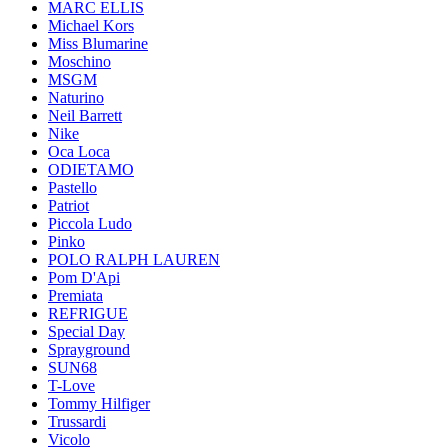
MARC ELLIS
Michael Kors
Miss Blumarine
Moschino
MSGM
Naturino
Neil Barrett
Nike
Oca Loca
ODIETAMO
Pastello
Patriot
Piccola Ludo
Pinko
POLO RALPH LAUREN
Pom D'Api
Premiata
REFRIGUE
Special Day
Sprayground
SUN68
T-Love
Tommy Hilfiger
Trussardi
Vicolo