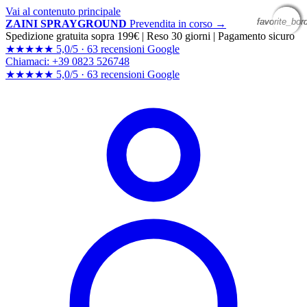
Vai al contenuto principale
favorite_bor
favorite_bor
favorite_bor
favorite_bor
ZAINI SPRAYGROUND
Prevendita in corso →
Spedizione gratuita sopra 199€
|
Reso 30 giorni
|
Pagamento sicuro
★★★★★
5,0/5 ·
63 recensioni Google
Chiamaci: +39 0823 526748
★★★★★
5,0/5 ·
63 recensioni
Google