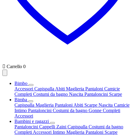

Carrello
0
Bimbo
Accessori
Capispalla
Abiti
Maglieria
Pantaloni
Camicie
Completi
Costumi da bagno
Nascita
Pantaloncini
Scarpe
Bimba
Capispalla
Maglieria
Pantaloni
Abiti
Scarpe
Nascita
Camicie
Intimo
Pantaloncini
Costumi da bagno
Gonne
Completi
Accessori
Bambini e ragazzi
Pantaloncini
Cappelli
Zaini
Capispalla
Costumi da bagno
Completi
Accessori
Intimo
Maglieria
Pantaloni
Scarpe