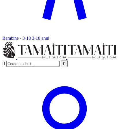
Bambine · 3-18
3-18 anni

