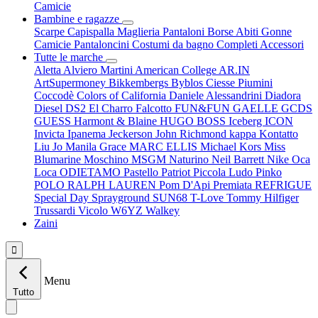
Camicie
Bambine e ragazze
Scarpe
Capispalla
Maglieria
Pantaloni
Borse
Abiti
Gonne
Camicie
Pantaloncini
Costumi da bagno
Completi
Accessori
Tutte le marche
Aletta
Alviero Martini
American College
AR.IN
ArtSupermoney
Bikkembergs
Byblos
Ciesse Piumini
Coccodè
Colors of California
Daniele Alessandrini
Diadora
Diesel
DS2
El Charro
Falcotto
FUN&FUN
GAELLE
GCDS
GUESS
Harmont & Blaine
HUGO BOSS
Iceberg
ICON
Invicta
Ipanema
Jeckerson
John Richmond
kappa
Kontatto
Liu Jo
Manila Grace
MARC ELLIS
Michael Kors
Miss
Blumarine
Moschino
MSGM
Naturino
Neil Barrett
Nike
Oca
Loca
ODIETAMO
Pastello
Patriot
Piccola Ludo
Pinko
POLO RALPH LAUREN
Pom D'Api
Premiata
REFRIGUE
Special Day
Sprayground
SUN68
T-Love
Tommy Hilfiger
Trussardi
Vicolo
W6YZ
Walkey
Zaini

Menu
Tutto