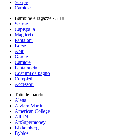
Scarpe
Camicie
Bambine e ragazze
· 3-18
Scarpe
Capispalla
Maglieria
Pantaloni
Borse
Abiti
Gonne
Camicie
Pantaloncini
Costumi da bagno
Completi
Accessori
Tutte le marche
Aletta
Alviero Martini
American College
AR.IN
ArtSupermoney
Bikkembergs
Byblos