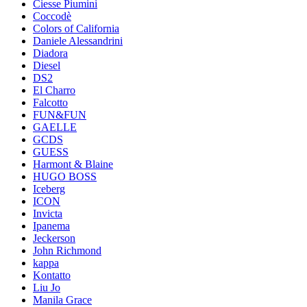
Ciesse Piumini
Coccodè
Colors of California
Daniele Alessandrini
Diadora
Diesel
DS2
El Charro
Falcotto
FUN&FUN
GAELLE
GCDS
GUESS
Harmont & Blaine
HUGO BOSS
Iceberg
ICON
Invicta
Ipanema
Jeckerson
John Richmond
kappa
Kontatto
Liu Jo
Manila Grace