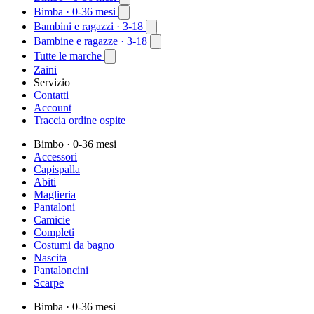
Bimba
· 0-36 mesi
Bambini e ragazzi
· 3-18
Bambine e ragazze
· 3-18
Tutte le marche
Zaini
Servizio
Contatti
Account
Traccia ordine ospite
Bimbo
· 0-36 mesi
Accessori
Capispalla
Abiti
Maglieria
Pantaloni
Camicie
Completi
Costumi da bagno
Nascita
Pantaloncini
Scarpe
Bimba
· 0-36 mesi