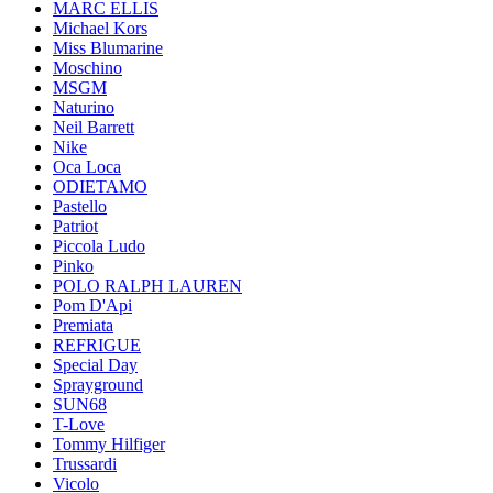
MARC ELLIS
Michael Kors
Miss Blumarine
Moschino
MSGM
Naturino
Neil Barrett
Nike
Oca Loca
ODIETAMO
Pastello
Patriot
Piccola Ludo
Pinko
POLO RALPH LAUREN
Pom D'Api
Premiata
REFRIGUE
Special Day
Sprayground
SUN68
T-Love
Tommy Hilfiger
Trussardi
Vicolo