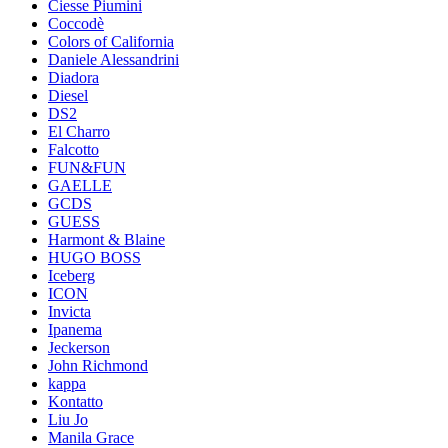
Ciesse Piumini
Coccodè
Colors of California
Daniele Alessandrini
Diadora
Diesel
DS2
El Charro
Falcotto
FUN&FUN
GAELLE
GCDS
GUESS
Harmont & Blaine
HUGO BOSS
Iceberg
ICON
Invicta
Ipanema
Jeckerson
John Richmond
kappa
Kontatto
Liu Jo
Manila Grace