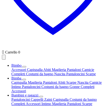

Carrello
0
Bimbo
Accessori
Capispalla
Abiti
Maglieria
Pantaloni
Camicie
Completi
Costumi da bagno
Nascita
Pantaloncini
Scarpe
Bimba
Capispalla
Maglieria
Pantaloni
Abiti
Scarpe
Nascita
Camicie
Intimo
Pantaloncini
Costumi da bagno
Gonne
Completi
Accessori
Bambini e ragazzi
Pantaloncini
Cappelli
Zaini
Capispalla
Costumi da bagno
Completi
Accessori
Intimo
Maglieria
Pantaloni
Scarpe