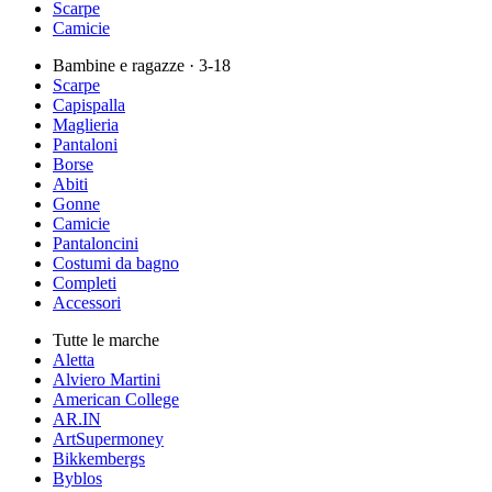
Scarpe
Camicie
Bambine e ragazze
· 3-18
Scarpe
Capispalla
Maglieria
Pantaloni
Borse
Abiti
Gonne
Camicie
Pantaloncini
Costumi da bagno
Completi
Accessori
Tutte le marche
Aletta
Alviero Martini
American College
AR.IN
ArtSupermoney
Bikkembergs
Byblos