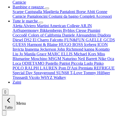
Camicie
Bambine e ragazze
Scarpe
Capispalla
Maglieria
Pantaloni
Borse
Abiti
Gonne
Camicie
Pantaloncini
Costumi da bagno
Completi
Accessori
Tutte le marche
Aletta
Alviero Martini
American College
AR.IN
ArtSupermoney
Bikkembergs
Byblos
Ciesse Piumini
Coccodè
Colors of California
Daniele Alessandrini
Diadora
Diesel
DS2
El Charro
Falcotto
FUN&FUN
GAELLE
GCDS
GUESS
Harmont & Blaine
HUGO BOSS
Iceberg
ICON
Invicta
Ipanema
Jeckerson
John Richmond
kappa
Kontatto
Liu Jo
Manila Grace
MARC ELLIS
Michael Kors
Miss
Blumarine
Moschino
MSGM
Naturino
Neil Barrett
Nike
Oca
Loca
ODIETAMO
Pastello
Patriot
Piccola Ludo
Pinko
POLO RALPH LAUREN
Pom D'Api
Premiata
REFRIGUE
Special Day
Sprayground
SUN68
T-Love
Tommy Hilfiger
Trussardi
Vicolo
W6YZ
Walkey
Zaini

Menu
Tutto