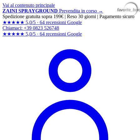
Vai al contenuto principale
favorite_bor
favorite_bor
favorite_bor
favorite_bor
ZAINI SPRAYGROUND
Prevendita in corso →
Spedizione gratuita sopra 199€
|
Reso 30 giorni
|
Pagamento sicuro
★★★★★
5,0/5 ·
64 recensioni Google
Chiamaci: +39 0823 526748
★★★★★
5,0/5 ·
64 recensioni
Google