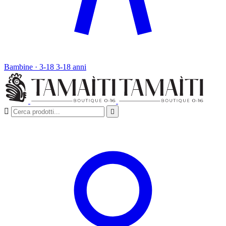
Bambine · 3-18
3-18 anni

