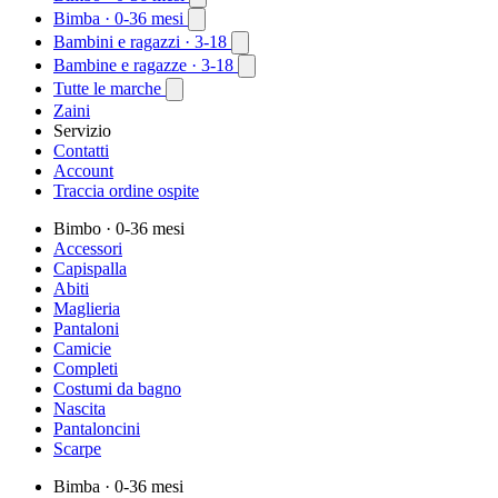
Bimba
· 0-36 mesi
Bambini e ragazzi
· 3-18
Bambine e ragazze
· 3-18
Tutte le marche
Zaini
Servizio
Contatti
Account
Traccia ordine ospite
Bimbo
· 0-36 mesi
Accessori
Capispalla
Abiti
Maglieria
Pantaloni
Camicie
Completi
Costumi da bagno
Nascita
Pantaloncini
Scarpe
Bimba
· 0-36 mesi