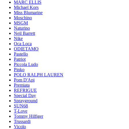
MARC ELLIS
Michael Kors
Miss Blumarine
Moschino
MSGM
Naturino
Neil Barrett
Nike
Oca Loca
ODIETAMO
Pastello
Patriot
Piccola Ludo
Pinko
POLO RALPH LAUREN
Pom D'Api
Premiata
REFRIGUE
Special Day
Sprayground
SUN68
T-Love
Tommy Hilfiger
Trussardi
Vicolo