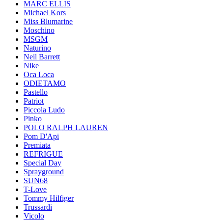
MARC ELLIS
Michael Kors
Miss Blumarine
Moschino
MSGM
Naturino
Neil Barrett
Nike
Oca Loca
ODIETAMO
Pastello
Patriot
Piccola Ludo
Pinko
POLO RALPH LAUREN
Pom D'Api
Premiata
REFRIGUE
Special Day
Sprayground
SUN68
T-Love
Tommy Hilfiger
Trussardi
Vicolo