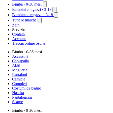
Bimba
· 0-36 mesi
Bambini e ragazzi
· 3-18
Bambine e ragazze
· 3-18
Tutte le marche
Zaini
Servizio
Contatti
Account
Traccia ordine ospite
Bimbo
· 0-36 mesi
Accessori
Capispalla
Abiti
Maglieria
Pantaloni
Camicie
Completi
Costumi da bagno
Nascita
Pantaloncini
Scarpe
Bimba
· 0-36 mesi