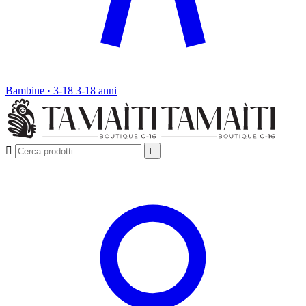
Bambine · 3-18
3-18 anni

