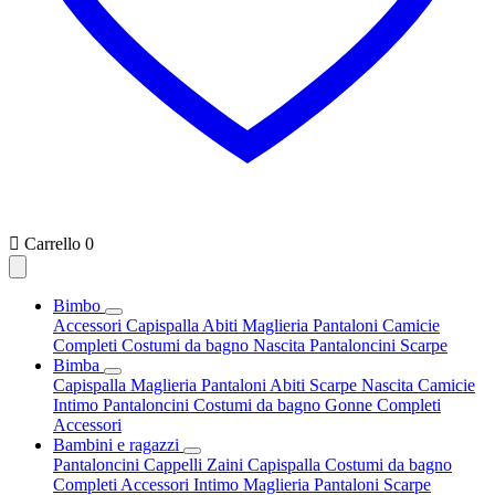

Carrello
0
Bimbo
Accessori
Capispalla
Abiti
Maglieria
Pantaloni
Camicie
Completi
Costumi da bagno
Nascita
Pantaloncini
Scarpe
Bimba
Capispalla
Maglieria
Pantaloni
Abiti
Scarpe
Nascita
Camicie
Intimo
Pantaloncini
Costumi da bagno
Gonne
Completi
Accessori
Bambini e ragazzi
Pantaloncini
Cappelli
Zaini
Capispalla
Costumi da bagno
Completi
Accessori
Intimo
Maglieria
Pantaloni
Scarpe