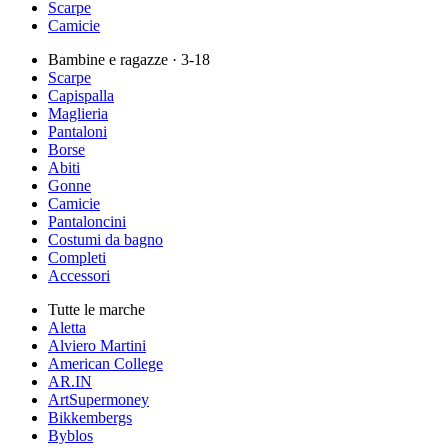
Scarpe
Camicie
Bambine e ragazze
· 3-18
Scarpe
Capispalla
Maglieria
Pantaloni
Borse
Abiti
Gonne
Camicie
Pantaloncini
Costumi da bagno
Completi
Accessori
Tutte le marche
Aletta
Alviero Martini
American College
AR.IN
ArtSupermoney
Bikkembergs
Byblos