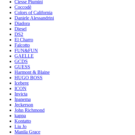
Ciesse Piumini
Coccodè
Colors of California
Daniele Alessandrini
Diadora
Diesel
DS2
El Charro
Falcotto
FUN&FUN
GAELLE
GCDS
GUESS
Harmont & Blaine
HUGO BOSS
Iceberg
ICON
Invicta
Ipanema
Jeckerson
John Richmond
kappa
Kontatto
Liu Jo
Manila Grace