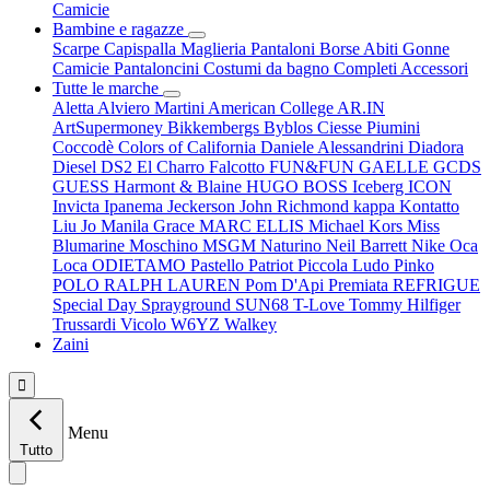
Camicie
Bambine e ragazze
Scarpe
Capispalla
Maglieria
Pantaloni
Borse
Abiti
Gonne
Camicie
Pantaloncini
Costumi da bagno
Completi
Accessori
Tutte le marche
Aletta
Alviero Martini
American College
AR.IN
ArtSupermoney
Bikkembergs
Byblos
Ciesse Piumini
Coccodè
Colors of California
Daniele Alessandrini
Diadora
Diesel
DS2
El Charro
Falcotto
FUN&FUN
GAELLE
GCDS
GUESS
Harmont & Blaine
HUGO BOSS
Iceberg
ICON
Invicta
Ipanema
Jeckerson
John Richmond
kappa
Kontatto
Liu Jo
Manila Grace
MARC ELLIS
Michael Kors
Miss
Blumarine
Moschino
MSGM
Naturino
Neil Barrett
Nike
Oca
Loca
ODIETAMO
Pastello
Patriot
Piccola Ludo
Pinko
POLO RALPH LAUREN
Pom D'Api
Premiata
REFRIGUE
Special Day
Sprayground
SUN68
T-Love
Tommy Hilfiger
Trussardi
Vicolo
W6YZ
Walkey
Zaini

Menu
Tutto