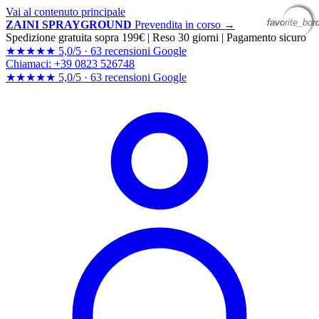
Vai al contenuto principale
favorite_bor
favorite_bor
favorite_bor
favorite_bor
ZAINI SPRAYGROUND
Prevendita in corso →
Spedizione gratuita sopra 199€
|
Reso 30 giorni
|
Pagamento sicuro
★★★★★
5,0/5 ·
63 recensioni Google
Chiamaci: +39 0823 526748
★★★★★
5,0/5 ·
63 recensioni
Google