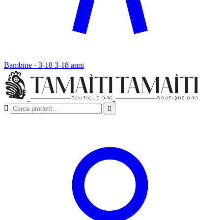
Bambine · 3-18
3-18 anni

