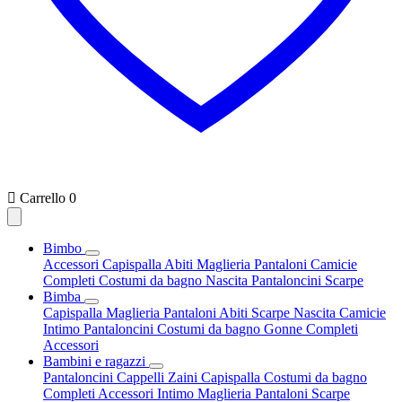

Carrello
0
Bimbo
Accessori
Capispalla
Abiti
Maglieria
Pantaloni
Camicie
Completi
Costumi da bagno
Nascita
Pantaloncini
Scarpe
Bimba
Capispalla
Maglieria
Pantaloni
Abiti
Scarpe
Nascita
Camicie
Intimo
Pantaloncini
Costumi da bagno
Gonne
Completi
Accessori
Bambini e ragazzi
Pantaloncini
Cappelli
Zaini
Capispalla
Costumi da bagno
Completi
Accessori
Intimo
Maglieria
Pantaloni
Scarpe