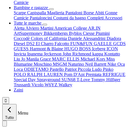
Camicie
Bambine e ragazze
Scarpe
Capispalla
Maglieria
Pantaloni
Borse
Abiti
Gonne
Camicie
Pantaloncini
Costumi da bagno
Completi
Accessori
Tutte le marche
Aletta
Alviero Martini
American College
AR.IN
ArtSupermoney
Bikkembergs
Byblos
Ciesse Piumini
Coccodè
Colors of California
Daniele Alessandrini
Diadora
Diesel
DS2
El Charro
Falcotto
FUN&FUN
GAELLE
GCDS
GUESS
Harmont & Blaine
HUGO BOSS
Iceberg
ICON
Invicta
Ipanema
Jeckerson
John Richmond
kappa
Kontatto
Liu Jo
Manila Grace
MARC ELLIS
Michael Kors
Miss
Blumarine
Moschino
MSGM
Naturino
Neil Barrett
Nike
Oca
Loca
ODIETAMO
Pastello
Patriot
Piccola Ludo
Pinko
POLO RALPH LAUREN
Pom D'Api
Premiata
REFRIGUE
Special Day
Sprayground
SUN68
T-Love
Tommy Hilfiger
Trussardi
Vicolo
W6YZ
Walkey
Zaini

Menu
Tutto