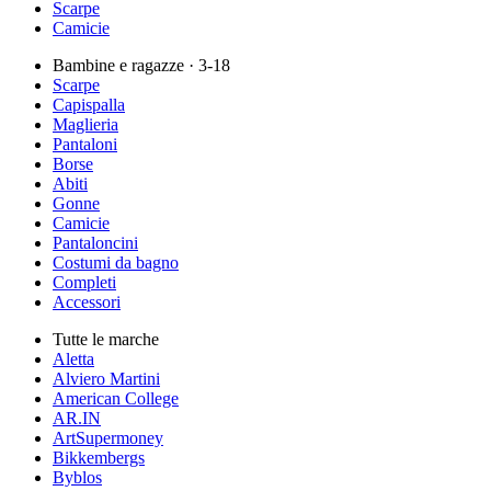
Scarpe
Camicie
Bambine e ragazze
· 3-18
Scarpe
Capispalla
Maglieria
Pantaloni
Borse
Abiti
Gonne
Camicie
Pantaloncini
Costumi da bagno
Completi
Accessori
Tutte le marche
Aletta
Alviero Martini
American College
AR.IN
ArtSupermoney
Bikkembergs
Byblos