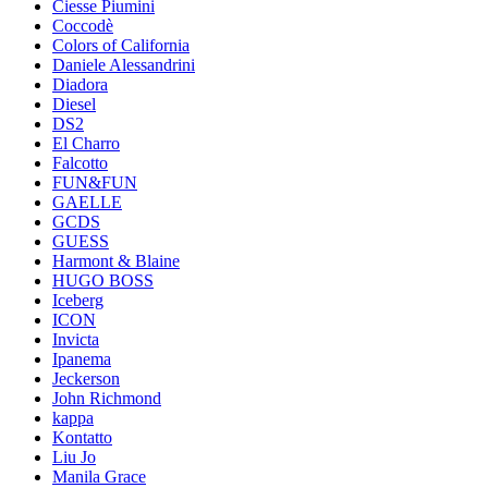
Ciesse Piumini
Coccodè
Colors of California
Daniele Alessandrini
Diadora
Diesel
DS2
El Charro
Falcotto
FUN&FUN
GAELLE
GCDS
GUESS
Harmont & Blaine
HUGO BOSS
Iceberg
ICON
Invicta
Ipanema
Jeckerson
John Richmond
kappa
Kontatto
Liu Jo
Manila Grace