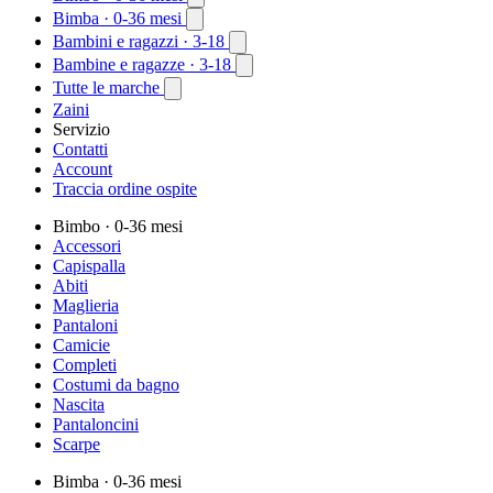
Bimba
· 0-36 mesi
Bambini e ragazzi
· 3-18
Bambine e ragazze
· 3-18
Tutte le marche
Zaini
Servizio
Contatti
Account
Traccia ordine ospite
Bimbo
· 0-36 mesi
Accessori
Capispalla
Abiti
Maglieria
Pantaloni
Camicie
Completi
Costumi da bagno
Nascita
Pantaloncini
Scarpe
Bimba
· 0-36 mesi