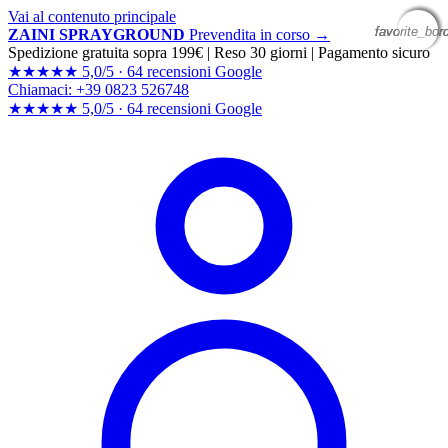
Vai al contenuto principale
favorite_bor
favorite_bor
favorite_bor
favorite_bor
ZAINI SPRAYGROUND
Prevendita in corso →
Spedizione gratuita sopra 199€
|
Reso 30 giorni
|
Pagamento sicuro
★★★★★
5,0/5 ·
64 recensioni Google
Chiamaci: +39 0823 526748
★★★★★
5,0/5 ·
64 recensioni
Google