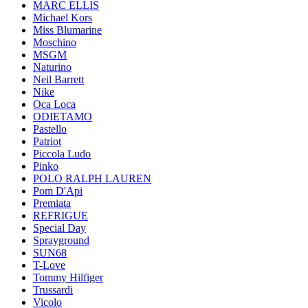
MARC ELLIS
Michael Kors
Miss Blumarine
Moschino
MSGM
Naturino
Neil Barrett
Nike
Oca Loca
ODIETAMO
Pastello
Patriot
Piccola Ludo
Pinko
POLO RALPH LAUREN
Pom D'Api
Premiata
REFRIGUE
Special Day
Sprayground
SUN68
T-Love
Tommy Hilfiger
Trussardi
Vicolo