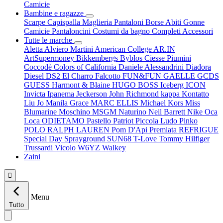
Camicie
Bambine e ragazze
Scarpe
Capispalla
Maglieria
Pantaloni
Borse
Abiti
Gonne
Camicie
Pantaloncini
Costumi da bagno
Completi
Accessori
Tutte le marche
Aletta
Alviero Martini
American College
AR.IN
ArtSupermoney
Bikkembergs
Byblos
Ciesse Piumini
Coccodè
Colors of California
Daniele Alessandrini
Diadora
Diesel
DS2
El Charro
Falcotto
FUN&FUN
GAELLE
GCDS
GUESS
Harmont & Blaine
HUGO BOSS
Iceberg
ICON
Invicta
Ipanema
Jeckerson
John Richmond
kappa
Kontatto
Liu Jo
Manila Grace
MARC ELLIS
Michael Kors
Miss
Blumarine
Moschino
MSGM
Naturino
Neil Barrett
Nike
Oca
Loca
ODIETAMO
Pastello
Patriot
Piccola Ludo
Pinko
POLO RALPH LAUREN
Pom D'Api
Premiata
REFRIGUE
Special Day
Sprayground
SUN68
T-Love
Tommy Hilfiger
Trussardi
Vicolo
W6YZ
Walkey
Zaini

Menu
Tutto