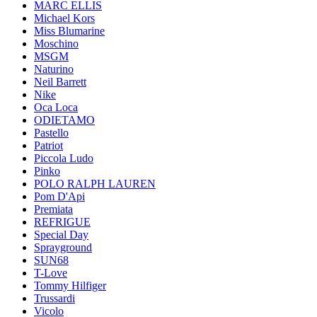
MARC ELLIS
Michael Kors
Miss Blumarine
Moschino
MSGM
Naturino
Neil Barrett
Nike
Oca Loca
ODIETAMO
Pastello
Patriot
Piccola Ludo
Pinko
POLO RALPH LAUREN
Pom D'Api
Premiata
REFRIGUE
Special Day
Sprayground
SUN68
T-Love
Tommy Hilfiger
Trussardi
Vicolo