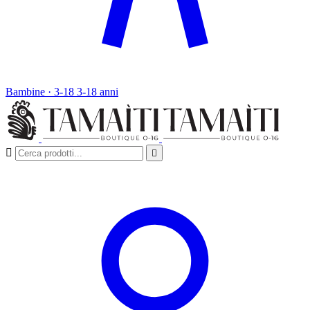
Bambine · 3-18
3-18 anni

