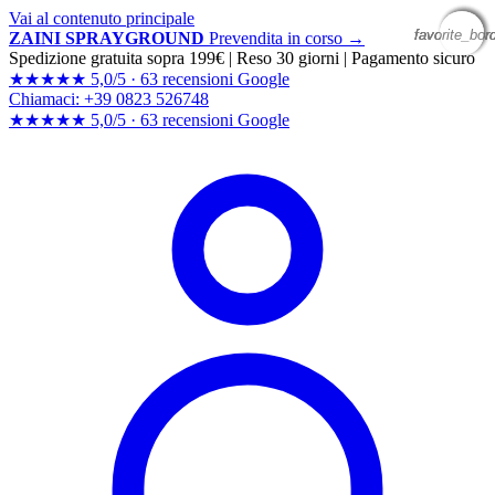
Vai al contenuto principale
favorite_bor
favorite_bor
favorite_bor
favorite_bor
ZAINI SPRAYGROUND
Prevendita in corso →
Spedizione gratuita sopra 199€
|
Reso 30 giorni
|
Pagamento sicuro
★★★★★
5,0/5 ·
63 recensioni Google
Chiamaci: +39 0823 526748
★★★★★
5,0/5 ·
63 recensioni
Google