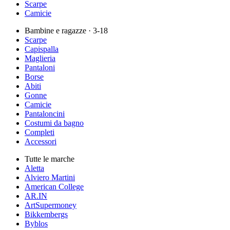
Scarpe
Camicie
Bambine e ragazze
· 3-18
Scarpe
Capispalla
Maglieria
Pantaloni
Borse
Abiti
Gonne
Camicie
Pantaloncini
Costumi da bagno
Completi
Accessori
Tutte le marche
Aletta
Alviero Martini
American College
AR.IN
ArtSupermoney
Bikkembergs
Byblos