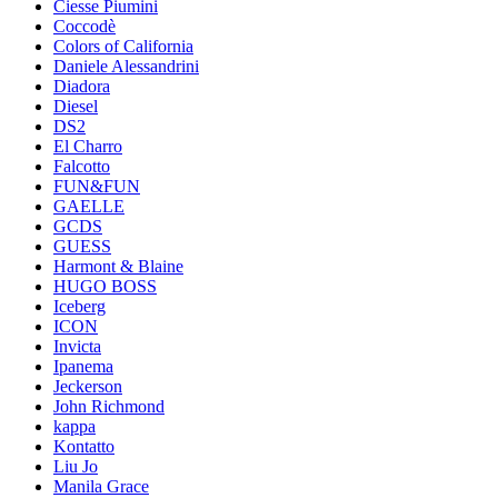
Ciesse Piumini
Coccodè
Colors of California
Daniele Alessandrini
Diadora
Diesel
DS2
El Charro
Falcotto
FUN&FUN
GAELLE
GCDS
GUESS
Harmont & Blaine
HUGO BOSS
Iceberg
ICON
Invicta
Ipanema
Jeckerson
John Richmond
kappa
Kontatto
Liu Jo
Manila Grace