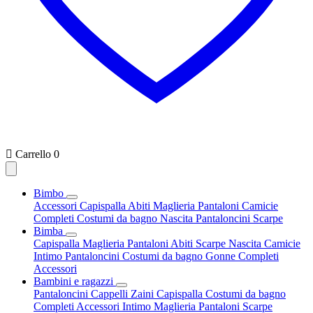

Carrello
0
Bimbo
Accessori
Capispalla
Abiti
Maglieria
Pantaloni
Camicie
Completi
Costumi da bagno
Nascita
Pantaloncini
Scarpe
Bimba
Capispalla
Maglieria
Pantaloni
Abiti
Scarpe
Nascita
Camicie
Intimo
Pantaloncini
Costumi da bagno
Gonne
Completi
Accessori
Bambini e ragazzi
Pantaloncini
Cappelli
Zaini
Capispalla
Costumi da bagno
Completi
Accessori
Intimo
Maglieria
Pantaloni
Scarpe