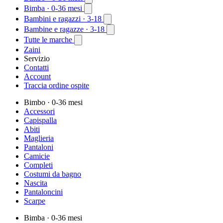
Bimba
· 0-36 mesi
Bambini e ragazzi
· 3-18
Bambine e ragazze
· 3-18
Tutte le marche
Zaini
Servizio
Contatti
Account
Traccia ordine ospite
Bimbo
· 0-36 mesi
Accessori
Capispalla
Abiti
Maglieria
Pantaloni
Camicie
Completi
Costumi da bagno
Nascita
Pantaloncini
Scarpe
Bimba
· 0-36 mesi