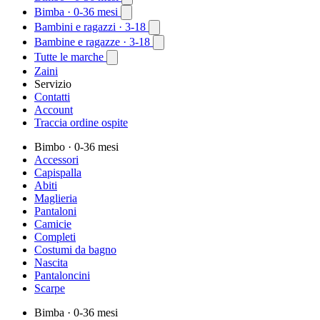
Bimba
· 0-36 mesi
Bambini e ragazzi
· 3-18
Bambine e ragazze
· 3-18
Tutte le marche
Zaini
Servizio
Contatti
Account
Traccia ordine ospite
Bimbo
· 0-36 mesi
Accessori
Capispalla
Abiti
Maglieria
Pantaloni
Camicie
Completi
Costumi da bagno
Nascita
Pantaloncini
Scarpe
Bimba
· 0-36 mesi