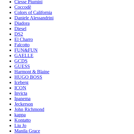
Ciesse Piumini
Coccodè
Colors of California
Daniele Alessandrini
Diadora
Diesel
DS2
El Charro
Falcotto
FUN&FUN
GAELLE
GCDS
GUESS
Harmont & Blaine
HUGO BOSS
Iceberg
ICON
Invicta
Ipanema
Jeckerson
John Richmond
kappa
Kontatto
Liu Jo
Manila Grace