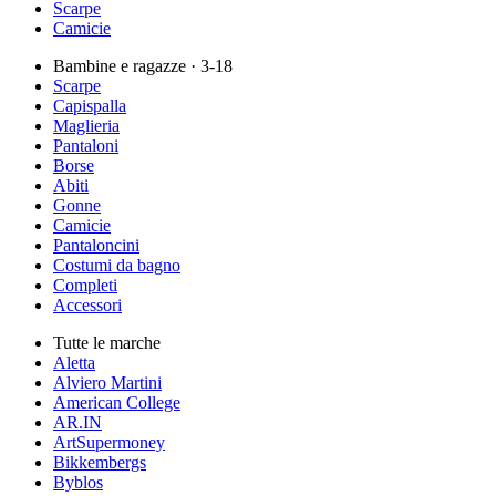
Scarpe
Camicie
Bambine e ragazze
· 3-18
Scarpe
Capispalla
Maglieria
Pantaloni
Borse
Abiti
Gonne
Camicie
Pantaloncini
Costumi da bagno
Completi
Accessori
Tutte le marche
Aletta
Alviero Martini
American College
AR.IN
ArtSupermoney
Bikkembergs
Byblos