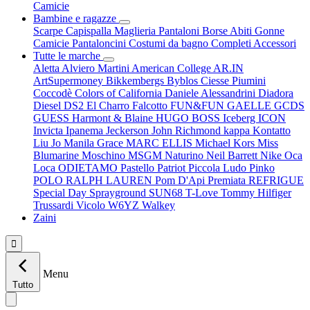
Camicie
Bambine e ragazze
Scarpe
Capispalla
Maglieria
Pantaloni
Borse
Abiti
Gonne
Camicie
Pantaloncini
Costumi da bagno
Completi
Accessori
Tutte le marche
Aletta
Alviero Martini
American College
AR.IN
ArtSupermoney
Bikkembergs
Byblos
Ciesse Piumini
Coccodè
Colors of California
Daniele Alessandrini
Diadora
Diesel
DS2
El Charro
Falcotto
FUN&FUN
GAELLE
GCDS
GUESS
Harmont & Blaine
HUGO BOSS
Iceberg
ICON
Invicta
Ipanema
Jeckerson
John Richmond
kappa
Kontatto
Liu Jo
Manila Grace
MARC ELLIS
Michael Kors
Miss
Blumarine
Moschino
MSGM
Naturino
Neil Barrett
Nike
Oca
Loca
ODIETAMO
Pastello
Patriot
Piccola Ludo
Pinko
POLO RALPH LAUREN
Pom D'Api
Premiata
REFRIGUE
Special Day
Sprayground
SUN68
T-Love
Tommy Hilfiger
Trussardi
Vicolo
W6YZ
Walkey
Zaini

Menu
Tutto