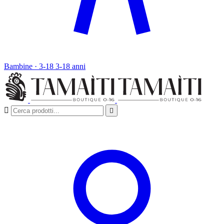
Bambine · 3-18
3-18 anni

