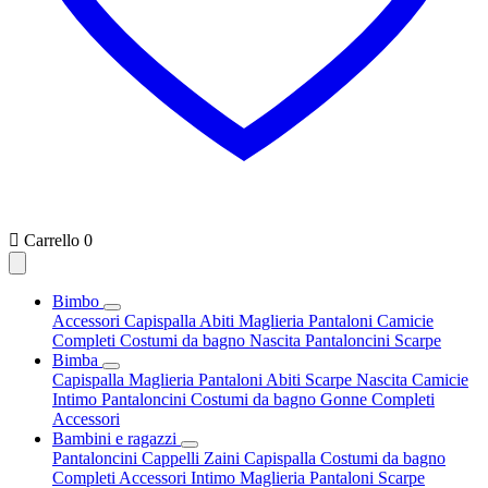

Carrello
0
Bimbo
Accessori
Capispalla
Abiti
Maglieria
Pantaloni
Camicie
Completi
Costumi da bagno
Nascita
Pantaloncini
Scarpe
Bimba
Capispalla
Maglieria
Pantaloni
Abiti
Scarpe
Nascita
Camicie
Intimo
Pantaloncini
Costumi da bagno
Gonne
Completi
Accessori
Bambini e ragazzi
Pantaloncini
Cappelli
Zaini
Capispalla
Costumi da bagno
Completi
Accessori
Intimo
Maglieria
Pantaloni
Scarpe