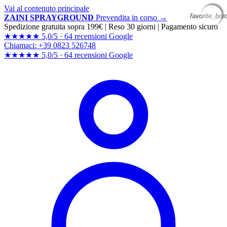
Vai al contenuto principale
favorite_bor
favorite_bor
favorite_bor
favorite_bor
ZAINI SPRAYGROUND
Prevendita in corso →
Spedizione gratuita sopra 199€
|
Reso 30 giorni
|
Pagamento sicuro
★★★★★
5,0/5 ·
64 recensioni Google
Chiamaci: +39 0823 526748
★★★★★
5,0/5 ·
64 recensioni
Google