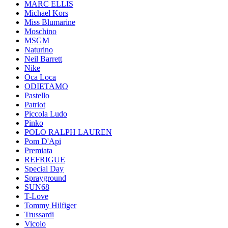
MARC ELLIS
Michael Kors
Miss Blumarine
Moschino
MSGM
Naturino
Neil Barrett
Nike
Oca Loca
ODIETAMO
Pastello
Patriot
Piccola Ludo
Pinko
POLO RALPH LAUREN
Pom D'Api
Premiata
REFRIGUE
Special Day
Sprayground
SUN68
T-Love
Tommy Hilfiger
Trussardi
Vicolo