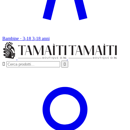
Bambine · 3-18
3-18 anni

