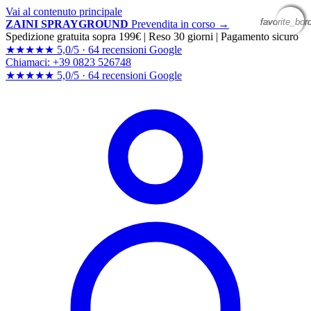
Vai al contenuto principale
favorite_bor
favorite_bor
favorite_bor
favorite_bor
ZAINI SPRAYGROUND
Prevendita in corso →
Spedizione gratuita sopra 199€
|
Reso 30 giorni
|
Pagamento sicuro
★★★★★
5,0/5 ·
64 recensioni Google
Chiamaci: +39 0823 526748
★★★★★
5,0/5 ·
64 recensioni
Google