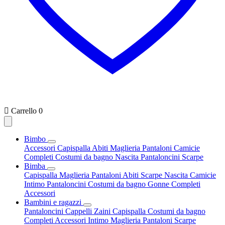

Carrello
0
Bimbo
Accessori
Capispalla
Abiti
Maglieria
Pantaloni
Camicie
Completi
Costumi da bagno
Nascita
Pantaloncini
Scarpe
Bimba
Capispalla
Maglieria
Pantaloni
Abiti
Scarpe
Nascita
Camicie
Intimo
Pantaloncini
Costumi da bagno
Gonne
Completi
Accessori
Bambini e ragazzi
Pantaloncini
Cappelli
Zaini
Capispalla
Costumi da bagno
Completi
Accessori
Intimo
Maglieria
Pantaloni
Scarpe