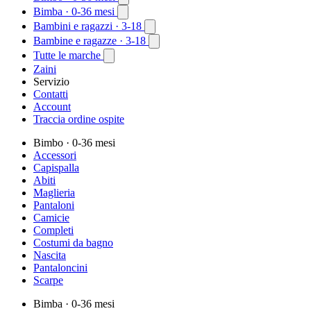
Bimba
· 0-36 mesi
Bambini e ragazzi
· 3-18
Bambine e ragazze
· 3-18
Tutte le marche
Zaini
Servizio
Contatti
Account
Traccia ordine ospite
Bimbo
· 0-36 mesi
Accessori
Capispalla
Abiti
Maglieria
Pantaloni
Camicie
Completi
Costumi da bagno
Nascita
Pantaloncini
Scarpe
Bimba
· 0-36 mesi