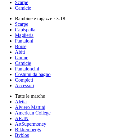
Scarpe
Camicie
Bambine e ragazze
· 3-18
Scarpe
Capispalla
Maglieria
Pantaloni
Borse
Abiti
Gonne
Camicie
Pantaloncini
Costumi da bagno
Completi
Accessori
Tutte le marche
Aletta
Alviero Martini
American College
AR.IN
ArtSupermoney
Bikkembergs
Byblos