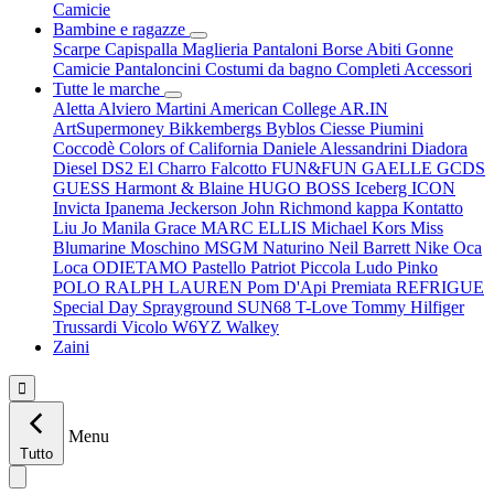
Camicie
Bambine e ragazze
Scarpe
Capispalla
Maglieria
Pantaloni
Borse
Abiti
Gonne
Camicie
Pantaloncini
Costumi da bagno
Completi
Accessori
Tutte le marche
Aletta
Alviero Martini
American College
AR.IN
ArtSupermoney
Bikkembergs
Byblos
Ciesse Piumini
Coccodè
Colors of California
Daniele Alessandrini
Diadora
Diesel
DS2
El Charro
Falcotto
FUN&FUN
GAELLE
GCDS
GUESS
Harmont & Blaine
HUGO BOSS
Iceberg
ICON
Invicta
Ipanema
Jeckerson
John Richmond
kappa
Kontatto
Liu Jo
Manila Grace
MARC ELLIS
Michael Kors
Miss
Blumarine
Moschino
MSGM
Naturino
Neil Barrett
Nike
Oca
Loca
ODIETAMO
Pastello
Patriot
Piccola Ludo
Pinko
POLO RALPH LAUREN
Pom D'Api
Premiata
REFRIGUE
Special Day
Sprayground
SUN68
T-Love
Tommy Hilfiger
Trussardi
Vicolo
W6YZ
Walkey
Zaini

Menu
Tutto