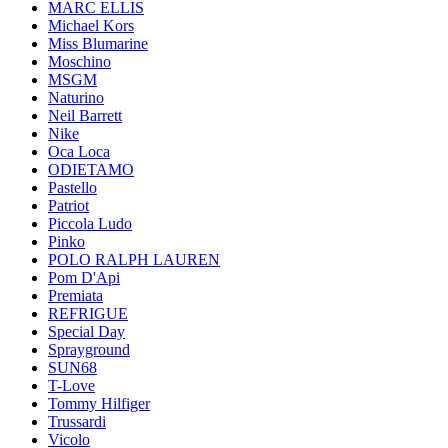
MARC ELLIS
Michael Kors
Miss Blumarine
Moschino
MSGM
Naturino
Neil Barrett
Nike
Oca Loca
ODIETAMO
Pastello
Patriot
Piccola Ludo
Pinko
POLO RALPH LAUREN
Pom D'Api
Premiata
REFRIGUE
Special Day
Sprayground
SUN68
T-Love
Tommy Hilfiger
Trussardi
Vicolo