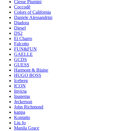
Ciesse Piumini
Coccodè
Colors of California
Daniele Alessandrini
Diadora
Diesel
DS2
El Charro
Falcotto
FUN&FUN
GAELLE
GCDS
GUESS
Harmont & Blaine
HUGO BOSS
Iceberg
ICON
Invicta
Ipanema
Jeckerson
John Richmond
kappa
Kontatto
Liu Jo
Manila Grace