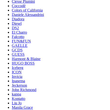
Ciesse Piumini
Coccodè
Colors of California
Daniele Alessandrini
Diadora
Diesel
DS2
El Charro
Falcotto
FUN&FUN
GAELLE
GCDS
GUESS
Harmont & Blaine
HUGO BOSS
Iceberg
ICON
Invicta
Ipanema
Jeckerson
John Richmond
kappa
Kontatto
Liu Jo
Manila Grace