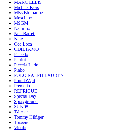
MARC ELLIS
Michael Kors
Miss Blumarine
Moschino
MSGM
Naturino
Neil Barrett
Nike
Oca Loca
ODIETAMO
Pastello
Patriot
Piccola Ludo
Pinko
POLO RALPH LAUREN
Pom D'Api
Premiata
REFRIGUE
Special Day
Sprayground
SUN68
T-Love
Tommy Hilfiger
Trussardi
Vicolo