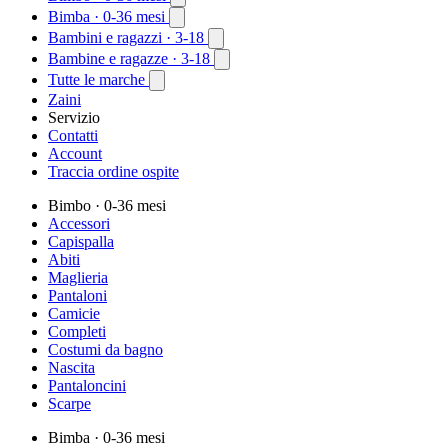
Bimba
· 0-36 mesi
Bambini e ragazzi
· 3-18
Bambine e ragazze
· 3-18
Tutte le marche
Zaini
Servizio
Contatti
Account
Traccia ordine ospite
Bimbo
· 0-36 mesi
Accessori
Capispalla
Abiti
Maglieria
Pantaloni
Camicie
Completi
Costumi da bagno
Nascita
Pantaloncini
Scarpe
Bimba
· 0-36 mesi