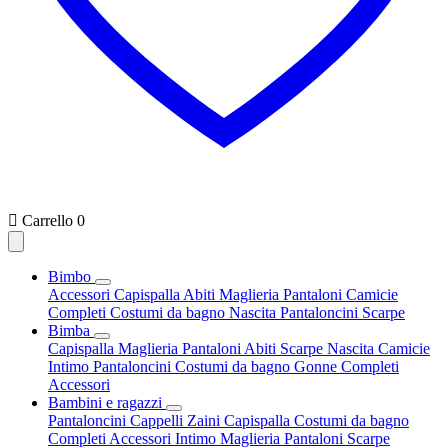

Carrello
0
Bimbo
Accessori
Capispalla
Abiti
Maglieria
Pantaloni
Camicie
Completi
Costumi da bagno
Nascita
Pantaloncini
Scarpe
Bimba
Capispalla
Maglieria
Pantaloni
Abiti
Scarpe
Nascita
Camicie
Intimo
Pantaloncini
Costumi da bagno
Gonne
Completi
Accessori
Bambini e ragazzi
Pantaloncini
Cappelli
Zaini
Capispalla
Costumi da bagno
Completi
Accessori
Intimo
Maglieria
Pantaloni
Scarpe