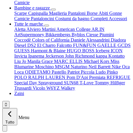
Camicie
Bambine e ragazze
Scarpe
Capispalla
Maglieria
Pantaloni
Borse
Abiti
Gonne
Camicie
Pantaloncini
Costumi da bagno
Completi
Accessori
Tutte le marche
Aletta
Alviero Martini
American College
AR.IN
ArtSupermoney
Bikkembergs
Byblos
Ciesse Piumini
Coccodè
Colors of California
Daniele Alessandrini
Diadora
Diesel
DS2
El Charro
Falcotto
FUN&FUN
GAELLE
GCDS
GUESS
Harmont & Blaine
HUGO BOSS
Iceberg
ICON
Invicta
Ipanema
Jeckerson
John Richmond
kappa
Kontatto
Liu Jo
Manila Grace
MARC ELLIS
Michael Kors
Miss
Blumarine
Moschino
MSGM
Naturino
Neil Barrett
Nike
Oca
Loca
ODIETAMO
Pastello
Patriot
Piccola Ludo
Pinko
POLO RALPH LAUREN
Pom D'Api
Premiata
REFRIGUE
Special Day
Sprayground
SUN68
T-Love
Tommy Hilfiger
Trussardi
Vicolo
W6YZ
Walkey
Zaini

Menu
Tutto