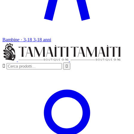
Bambine · 3-18
3-18 anni

