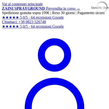
Vai al contenuto principale
favorite_bor
favorite_bor
favorite_bor
favorite_bor
ZAINI SPRAYGROUND
Prevendita in corso →
Spedizione gratuita sopra 199€
|
Reso 30 giorni
|
Pagamento sicuro
★★★★★
5,0/5 ·
64 recensioni Google
Chiamaci: +39 0823 526748
★★★★★
5,0/5 ·
64 recensioni
Google