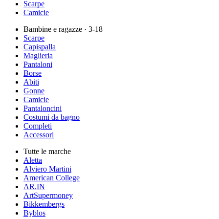
Scarpe
Camicie
Bambine e ragazze
· 3-18
Scarpe
Capispalla
Maglieria
Pantaloni
Borse
Abiti
Gonne
Camicie
Pantaloncini
Costumi da bagno
Completi
Accessori
Tutte le marche
Aletta
Alviero Martini
American College
AR.IN
ArtSupermoney
Bikkembergs
Byblos