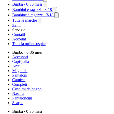
Bimba
· 0-36 mesi
Bambini e ragazzi
· 3-18
Bambine e ragazze
· 3-18
Tutte le marche
Zaini
Servizio
Contatti
Account
Traccia ordine ospite
Bimbo
· 0-36 mesi
Accessori
Capispalla
Abiti
Maglieria
Pantaloni
Camicie
Completi
Costumi da bagno
Nascita
Pantaloncini
Scarpe
Bimba
· 0-36 mesi