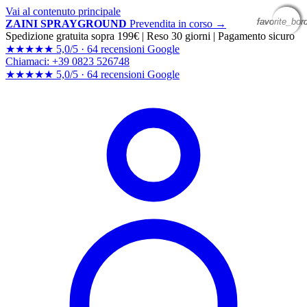
Vai al contenuto principale
favorite_bor
favorite_bor
favorite_bor
favorite_bor
ZAINI SPRAYGROUND
Prevendita in corso →
Spedizione gratuita sopra 199€
|
Reso 30 giorni
|
Pagamento sicuro
★★★★★
5,0/5 ·
64 recensioni Google
Chiamaci: +39 0823 526748
★★★★★
5,0/5 ·
64 recensioni
Google