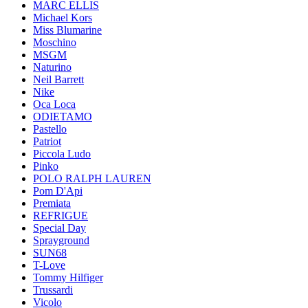
MARC ELLIS
Michael Kors
Miss Blumarine
Moschino
MSGM
Naturino
Neil Barrett
Nike
Oca Loca
ODIETAMO
Pastello
Patriot
Piccola Ludo
Pinko
POLO RALPH LAUREN
Pom D'Api
Premiata
REFRIGUE
Special Day
Sprayground
SUN68
T-Love
Tommy Hilfiger
Trussardi
Vicolo