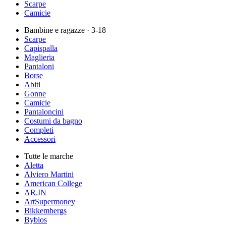
Scarpe
Camicie
Bambine e ragazze
· 3-18
Scarpe
Capispalla
Maglieria
Pantaloni
Borse
Abiti
Gonne
Camicie
Pantaloncini
Costumi da bagno
Completi
Accessori
Tutte le marche
Aletta
Alviero Martini
American College
AR.IN
ArtSupermoney
Bikkembergs
Byblos