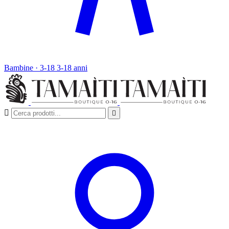
Bambine · 3-18
3-18 anni

