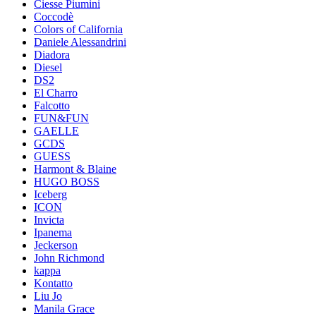
Ciesse Piumini
Coccodè
Colors of California
Daniele Alessandrini
Diadora
Diesel
DS2
El Charro
Falcotto
FUN&FUN
GAELLE
GCDS
GUESS
Harmont & Blaine
HUGO BOSS
Iceberg
ICON
Invicta
Ipanema
Jeckerson
John Richmond
kappa
Kontatto
Liu Jo
Manila Grace