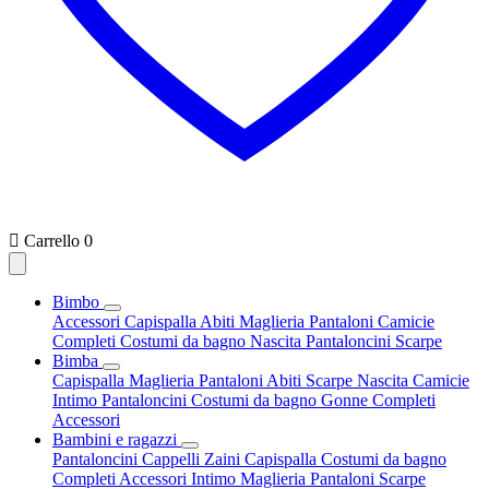

Carrello
0
Bimbo
Accessori
Capispalla
Abiti
Maglieria
Pantaloni
Camicie
Completi
Costumi da bagno
Nascita
Pantaloncini
Scarpe
Bimba
Capispalla
Maglieria
Pantaloni
Abiti
Scarpe
Nascita
Camicie
Intimo
Pantaloncini
Costumi da bagno
Gonne
Completi
Accessori
Bambini e ragazzi
Pantaloncini
Cappelli
Zaini
Capispalla
Costumi da bagno
Completi
Accessori
Intimo
Maglieria
Pantaloni
Scarpe