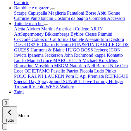
Camicie
Bambine e ragazze
Scarpe
Capispalla
Maglieria
Pantaloni
Borse
Abiti
Gonne
Camicie
Pantaloncini
Costumi da bagno
Completi
Accessori
Tutte le marche
Aletta
Alviero Martini
American College
AR.IN
ArtSupermoney
Bikkembergs
Byblos
Ciesse Piumini
Coccodè
Colors of California
Daniele Alessandrini
Diadora
Diesel
DS2
El Charro
Falcotto
FUN&FUN
GAELLE
GCDS
GUESS
Harmont & Blaine
HUGO BOSS
Iceberg
ICON
Invicta
Ipanema
Jeckerson
John Richmond
kappa
Kontatto
Liu Jo
Manila Grace
MARC ELLIS
Michael Kors
Miss
Blumarine
Moschino
MSGM
Naturino
Neil Barrett
Nike
Oca
Loca
ODIETAMO
Pastello
Patriot
Piccola Ludo
Pinko
POLO RALPH LAUREN
Pom D'Api
Premiata
REFRIGUE
Special Day
Sprayground
SUN68
T-Love
Tommy Hilfiger
Trussardi
Vicolo
W6YZ
Walkey
Zaini

Menu
Tutto