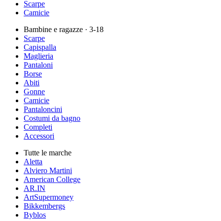
Scarpe
Camicie
Bambine e ragazze
· 3-18
Scarpe
Capispalla
Maglieria
Pantaloni
Borse
Abiti
Gonne
Camicie
Pantaloncini
Costumi da bagno
Completi
Accessori
Tutte le marche
Aletta
Alviero Martini
American College
AR.IN
ArtSupermoney
Bikkembergs
Byblos