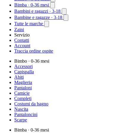
Bimba
· 0-36 mesi
Bambini e ragazzi
· 3-18
Bambine e ragazze
· 3-18
Tutte le marche
Zaini
Servizio
Contatti
Account
Traccia ordine ospite
Bimbo
· 0-36 mesi
Accessori
Capispalla
Abiti
Maglieria
Pantaloni
Camicie
Completi
Costumi da bagno
Nascita
Pantaloncini
Scarpe
Bimba
· 0-36 mesi