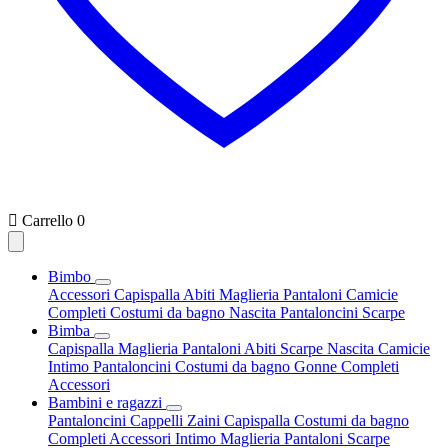

Carrello
0
Bimbo
Accessori
Capispalla
Abiti
Maglieria
Pantaloni
Camicie
Completi
Costumi da bagno
Nascita
Pantaloncini
Scarpe
Bimba
Capispalla
Maglieria
Pantaloni
Abiti
Scarpe
Nascita
Camicie
Intimo
Pantaloncini
Costumi da bagno
Gonne
Completi
Accessori
Bambini e ragazzi
Pantaloncini
Cappelli
Zaini
Capispalla
Costumi da bagno
Completi
Accessori
Intimo
Maglieria
Pantaloni
Scarpe