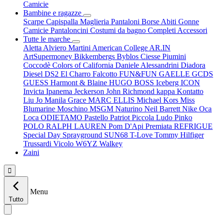
Camicie
Bambine e ragazze
Scarpe
Capispalla
Maglieria
Pantaloni
Borse
Abiti
Gonne
Camicie
Pantaloncini
Costumi da bagno
Completi
Accessori
Tutte le marche
Aletta
Alviero Martini
American College
AR.IN
ArtSupermoney
Bikkembergs
Byblos
Ciesse Piumini
Coccodè
Colors of California
Daniele Alessandrini
Diadora
Diesel
DS2
El Charro
Falcotto
FUN&FUN
GAELLE
GCDS
GUESS
Harmont & Blaine
HUGO BOSS
Iceberg
ICON
Invicta
Ipanema
Jeckerson
John Richmond
kappa
Kontatto
Liu Jo
Manila Grace
MARC ELLIS
Michael Kors
Miss
Blumarine
Moschino
MSGM
Naturino
Neil Barrett
Nike
Oca
Loca
ODIETAMO
Pastello
Patriot
Piccola Ludo
Pinko
POLO RALPH LAUREN
Pom D'Api
Premiata
REFRIGUE
Special Day
Sprayground
SUN68
T-Love
Tommy Hilfiger
Trussardi
Vicolo
W6YZ
Walkey
Zaini

Menu
Tutto