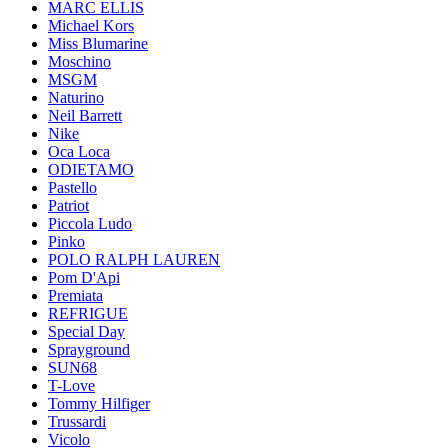
MARC ELLIS
Michael Kors
Miss Blumarine
Moschino
MSGM
Naturino
Neil Barrett
Nike
Oca Loca
ODIETAMO
Pastello
Patriot
Piccola Ludo
Pinko
POLO RALPH LAUREN
Pom D'Api
Premiata
REFRIGUE
Special Day
Sprayground
SUN68
T-Love
Tommy Hilfiger
Trussardi
Vicolo