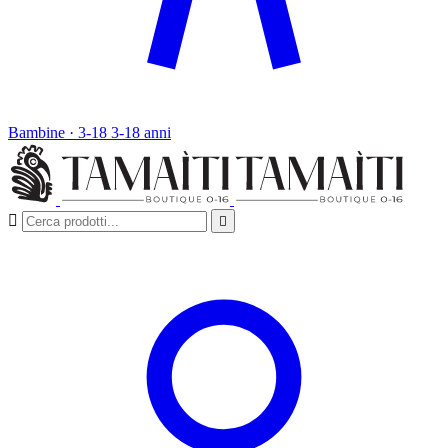
Bambine · 3-18
3-18 anni

