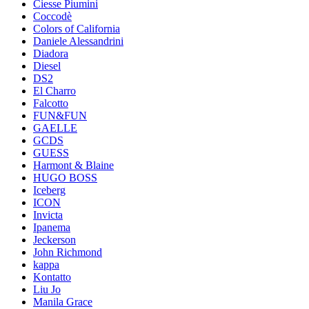
Ciesse Piumini
Coccodè
Colors of California
Daniele Alessandrini
Diadora
Diesel
DS2
El Charro
Falcotto
FUN&FUN
GAELLE
GCDS
GUESS
Harmont & Blaine
HUGO BOSS
Iceberg
ICON
Invicta
Ipanema
Jeckerson
John Richmond
kappa
Kontatto
Liu Jo
Manila Grace