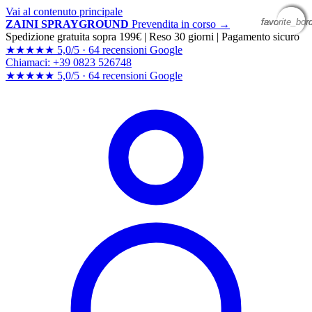
Vai al contenuto principale
favorite_bor
favorite_bor
favorite_bor
favorite_bor
ZAINI SPRAYGROUND
Prevendita in corso →
Spedizione gratuita sopra 199€
|
Reso 30 giorni
|
Pagamento sicuro
★★★★★
5,0/5 ·
64 recensioni Google
Chiamaci: +39 0823 526748
★★★★★
5,0/5 ·
64 recensioni
Google