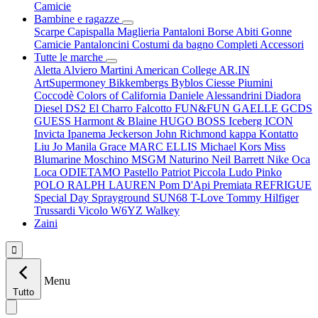
Camicie
Bambine e ragazze
Scarpe
Capispalla
Maglieria
Pantaloni
Borse
Abiti
Gonne
Camicie
Pantaloncini
Costumi da bagno
Completi
Accessori
Tutte le marche
Aletta
Alviero Martini
American College
AR.IN
ArtSupermoney
Bikkembergs
Byblos
Ciesse Piumini
Coccodè
Colors of California
Daniele Alessandrini
Diadora
Diesel
DS2
El Charro
Falcotto
FUN&FUN
GAELLE
GCDS
GUESS
Harmont & Blaine
HUGO BOSS
Iceberg
ICON
Invicta
Ipanema
Jeckerson
John Richmond
kappa
Kontatto
Liu Jo
Manila Grace
MARC ELLIS
Michael Kors
Miss
Blumarine
Moschino
MSGM
Naturino
Neil Barrett
Nike
Oca
Loca
ODIETAMO
Pastello
Patriot
Piccola Ludo
Pinko
POLO RALPH LAUREN
Pom D'Api
Premiata
REFRIGUE
Special Day
Sprayground
SUN68
T-Love
Tommy Hilfiger
Trussardi
Vicolo
W6YZ
Walkey
Zaini

Menu
Tutto