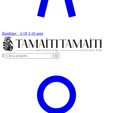
Bambine · 3-18
3-18 anni

