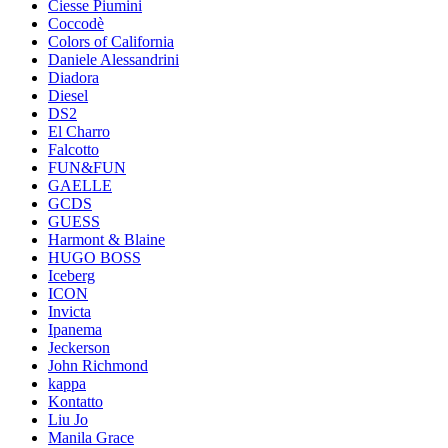
Ciesse Piumini
Coccodè
Colors of California
Daniele Alessandrini
Diadora
Diesel
DS2
El Charro
Falcotto
FUN&FUN
GAELLE
GCDS
GUESS
Harmont & Blaine
HUGO BOSS
Iceberg
ICON
Invicta
Ipanema
Jeckerson
John Richmond
kappa
Kontatto
Liu Jo
Manila Grace