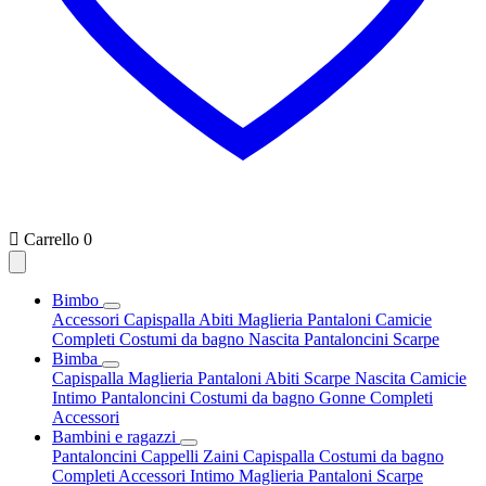

Carrello
0
Bimbo
Accessori
Capispalla
Abiti
Maglieria
Pantaloni
Camicie
Completi
Costumi da bagno
Nascita
Pantaloncini
Scarpe
Bimba
Capispalla
Maglieria
Pantaloni
Abiti
Scarpe
Nascita
Camicie
Intimo
Pantaloncini
Costumi da bagno
Gonne
Completi
Accessori
Bambini e ragazzi
Pantaloncini
Cappelli
Zaini
Capispalla
Costumi da bagno
Completi
Accessori
Intimo
Maglieria
Pantaloni
Scarpe