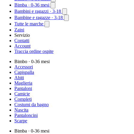
Bimba
· 0-36 mesi
Bambini e ragazzi
· 3-18
Bambine e ragazze
· 3-18
Tutte le marche
Zaini
Servizio
Contatti
Account
Traccia ordine ospite
Bimbo
· 0-36 mesi
Accessori
Capispalla
Abiti
Maglieria
Pantaloni
Camicie
Completi
Costumi da bagno
Nascita
Pantaloncini
Scarpe
Bimba
· 0-36 mesi