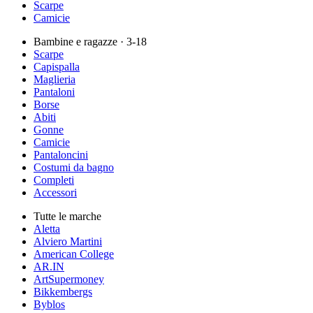
Scarpe
Camicie
Bambine e ragazze
· 3-18
Scarpe
Capispalla
Maglieria
Pantaloni
Borse
Abiti
Gonne
Camicie
Pantaloncini
Costumi da bagno
Completi
Accessori
Tutte le marche
Aletta
Alviero Martini
American College
AR.IN
ArtSupermoney
Bikkembergs
Byblos