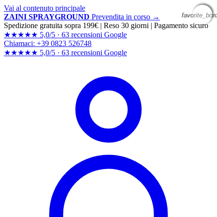
Vai al contenuto principale
favorite_bor
favorite_bor
favorite_bor
favorite_bor
ZAINI SPRAYGROUND
Prevendita in corso →
Spedizione gratuita sopra 199€
|
Reso 30 giorni
|
Pagamento sicuro
★★★★★
5,0/5 ·
63 recensioni Google
Chiamaci: +39 0823 526748
★★★★★
5,0/5 ·
63 recensioni
Google