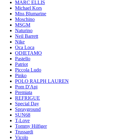
MARC ELLIS
Michael Kors
Miss Blumarine
Moschino
MSGM
Naturino
Neil Barrett
Nike
Oca Loca
ODIETAMO
Pastello
Patriot
Piccola Ludo
Pinko
POLO RALPH LAUREN
Pom D'Api
Premiata
REFRIGUE
Special Day
Sprayground
SUN68
T-Love
Tommy Hilfiger
Trussardi
Vicolo