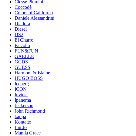
Ciesse Piumini
Coccodè
Colors of California
Daniele Alessandrini
Diadora
Diesel
DS2
El Charro
Falcotto
FUN&FUN
GAELLE
GCDS
GUESS
Harmont & Blaine
HUGO BOSS
Iceberg
ICON
Invicta
Ipanema
Jeckerson
John Richmond
kappa
Kontatto
Liu Jo
Manila Grace