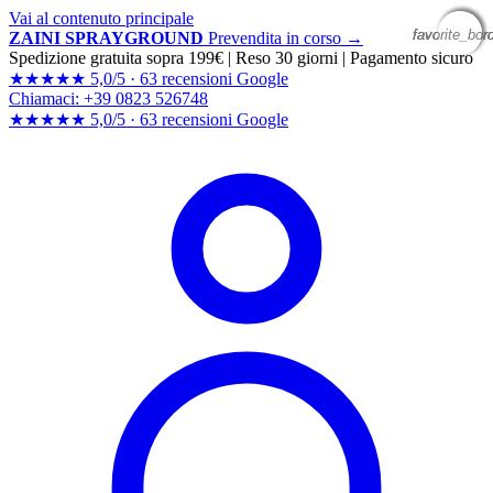
Vai al contenuto principale
favorite_bor
favorite_bor
favorite_bor
favorite_bor
ZAINI SPRAYGROUND
Prevendita in corso →
Spedizione gratuita sopra 199€
|
Reso 30 giorni
|
Pagamento sicuro
★★★★★
5,0/5 ·
63 recensioni Google
Chiamaci: +39 0823 526748
★★★★★
5,0/5 ·
63 recensioni
Google