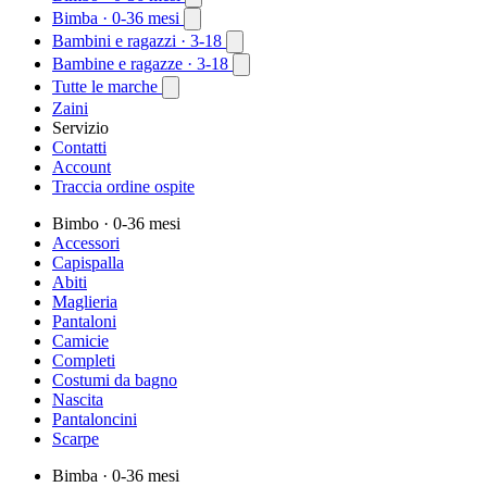
Bimba
· 0-36 mesi
Bambini e ragazzi
· 3-18
Bambine e ragazze
· 3-18
Tutte le marche
Zaini
Servizio
Contatti
Account
Traccia ordine ospite
Bimbo
· 0-36 mesi
Accessori
Capispalla
Abiti
Maglieria
Pantaloni
Camicie
Completi
Costumi da bagno
Nascita
Pantaloncini
Scarpe
Bimba
· 0-36 mesi