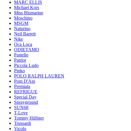
MARC ELLIS
Michael Kors
Miss Blumarine
Moschino
MSGM
Naturino
Neil Barrett
Nike
Oca Loca
ODIETAMO
Pastello
Patriot
Piccola Ludo
Pinko
POLO RALPH LAUREN
Pom D'Api
Premiata
REFRIGUE
Special Day
Sprayground
SUN68
T-Love
Tommy Hilfiger
Trussardi
Vicolo