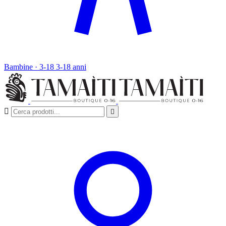
Bambine · 3-18
3-18 anni

