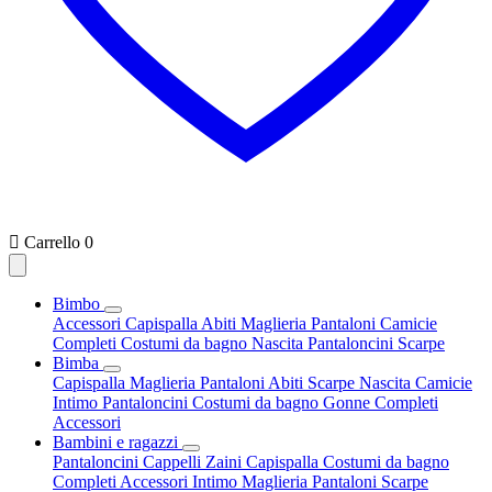

Carrello
0
Bimbo
Accessori
Capispalla
Abiti
Maglieria
Pantaloni
Camicie
Completi
Costumi da bagno
Nascita
Pantaloncini
Scarpe
Bimba
Capispalla
Maglieria
Pantaloni
Abiti
Scarpe
Nascita
Camicie
Intimo
Pantaloncini
Costumi da bagno
Gonne
Completi
Accessori
Bambini e ragazzi
Pantaloncini
Cappelli
Zaini
Capispalla
Costumi da bagno
Completi
Accessori
Intimo
Maglieria
Pantaloni
Scarpe