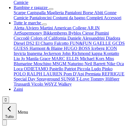
Camicie
Bambine e ragazze
Scarpe
Capispalla
Maglieria
Pantaloni
Borse
Abiti
Gonne
Camicie
Pantaloncini
Costumi da bagno
Completi
Accessori
Tutte le marche
Aletta
Alviero Martini
American College
AR.IN
ArtSupermoney
Bikkembergs
Byblos
Ciesse Piumini
Coccodè
Colors of California
Daniele Alessandrini
Diadora
Diesel
DS2
El Charro
Falcotto
FUN&FUN
GAELLE
GCDS
GUESS
Harmont & Blaine
HUGO BOSS
Iceberg
ICON
Invicta
Ipanema
Jeckerson
John Richmond
kappa
Kontatto
Liu Jo
Manila Grace
MARC ELLIS
Michael Kors
Miss
Blumarine
Moschino
MSGM
Naturino
Neil Barrett
Nike
Oca
Loca
ODIETAMO
Pastello
Patriot
Piccola Ludo
Pinko
POLO RALPH LAUREN
Pom D'Api
Premiata
REFRIGUE
Special Day
Sprayground
SUN68
T-Love
Tommy Hilfiger
Trussardi
Vicolo
W6YZ
Walkey
Zaini

Menu
Tutto