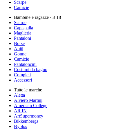
Scarpe
Camicie
Bambine e ragazze
· 3-18
Scarpe
Capispalla
Maglieria
Pantaloni
Borse
Abiti
Gonne
Camicie
Pantaloncini
Costumi da bagno
Completi
Accessori
Tutte le marche
Aletta
Alviero Martini
American College
AR.IN
ArtSupermoney
Bikkembergs
Byblos