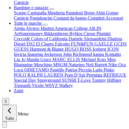
Camicie
Bambine e ragazze
Scarpe
Capispalla
Maglieria
Pantaloni
Borse
Abiti
Gonne
Camicie
Pantaloncini
Costumi da bagno
Completi
Accessori
Tutte le marche
Aletta
Alviero Martini
American College
AR.IN
ArtSupermoney
Bikkembergs
Byblos
Ciesse Piumini
Coccodè
Colors of California
Daniele Alessandrini
Diadora
Diesel
DS2
El Charro
Falcotto
FUN&FUN
GAELLE
GCDS
GUESS
Harmont & Blaine
HUGO BOSS
Iceberg
ICON
Invicta
Ipanema
Jeckerson
John Richmond
kappa
Kontatto
Liu Jo
Manila Grace
MARC ELLIS
Michael Kors
Miss
Blumarine
Moschino
MSGM
Naturino
Neil Barrett
Nike
Oca
Loca
ODIETAMO
Pastello
Patriot
Piccola Ludo
Pinko
POLO RALPH LAUREN
Pom D'Api
Premiata
REFRIGUE
Special Day
Sprayground
SUN68
T-Love
Tommy Hilfiger
Trussardi
Vicolo
W6YZ
Walkey
Zaini

Menu
Tutto