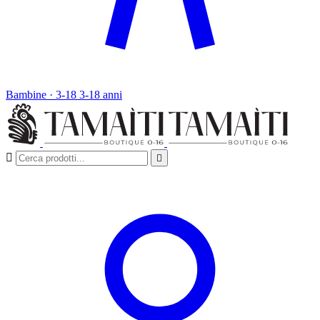
Bambine · 3-18
3-18 anni

