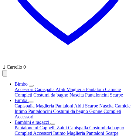

Carrello
0
Bimbo
Accessori
Capispalla
Abiti
Maglieria
Pantaloni
Camicie
Completi
Costumi da bagno
Nascita
Pantaloncini
Scarpe
Bimba
Capispalla
Maglieria
Pantaloni
Abiti
Scarpe
Nascita
Camicie
Intimo
Pantaloncini
Costumi da bagno
Gonne
Completi
Accessori
Bambini e ragazzi
Pantaloncini
Cappelli
Zaini
Capispalla
Costumi da bagno
Completi
Accessori
Intimo
Maglieria
Pantaloni
Scarpe