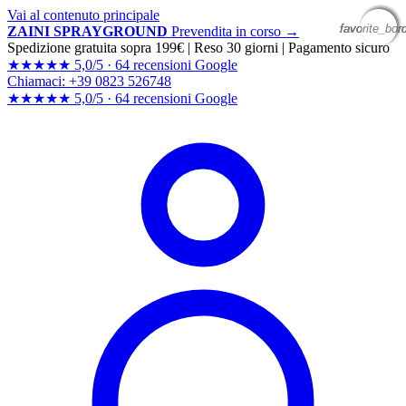
Vai al contenuto principale
favorite_bor
favorite_bor
favorite_bor
favorite_bor
ZAINI SPRAYGROUND
Prevendita in corso →
Spedizione gratuita sopra 199€
|
Reso 30 giorni
|
Pagamento sicuro
★★★★★
5,0/5 ·
64 recensioni Google
Chiamaci: +39 0823 526748
★★★★★
5,0/5 ·
64 recensioni
Google