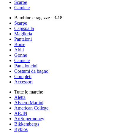
Scarpe
Camicie
Bambine e ragazze
· 3-18
Scarpe
Capispalla
Maglieria
Pantaloni
Borse
Abiti
Gonne
Camicie
Pantaloncini
Costumi da bagno
Completi
Accessori
Tutte le marche
Aletta
Alviero Martini
American College
AR.IN
ArtSupermoney
Bikkembergs
Byblos