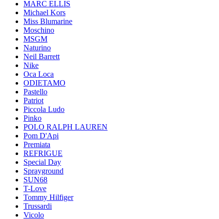
MARC ELLIS
Michael Kors
Miss Blumarine
Moschino
MSGM
Naturino
Neil Barrett
Nike
Oca Loca
ODIETAMO
Pastello
Patriot
Piccola Ludo
Pinko
POLO RALPH LAUREN
Pom D'Api
Premiata
REFRIGUE
Special Day
Sprayground
SUN68
T-Love
Tommy Hilfiger
Trussardi
Vicolo