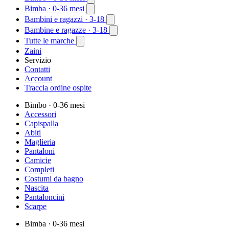
Bimba
· 0-36 mesi
Bambini e ragazzi
· 3-18
Bambine e ragazze
· 3-18
Tutte le marche
Zaini
Servizio
Contatti
Account
Traccia ordine ospite
Bimbo
· 0-36 mesi
Accessori
Capispalla
Abiti
Maglieria
Pantaloni
Camicie
Completi
Costumi da bagno
Nascita
Pantaloncini
Scarpe
Bimba
· 0-36 mesi