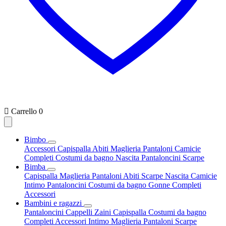

Carrello
0
Bimbo
Accessori
Capispalla
Abiti
Maglieria
Pantaloni
Camicie
Completi
Costumi da bagno
Nascita
Pantaloncini
Scarpe
Bimba
Capispalla
Maglieria
Pantaloni
Abiti
Scarpe
Nascita
Camicie
Intimo
Pantaloncini
Costumi da bagno
Gonne
Completi
Accessori
Bambini e ragazzi
Pantaloncini
Cappelli
Zaini
Capispalla
Costumi da bagno
Completi
Accessori
Intimo
Maglieria
Pantaloni
Scarpe