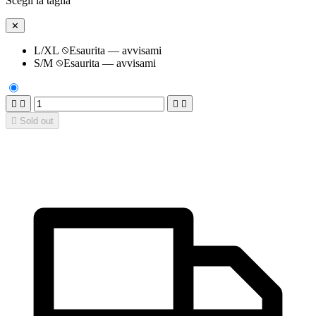
Scegli la taglia
✕
L/XL
Esaurita — avvisami
S/M
Esaurita — avvisami





Sold out