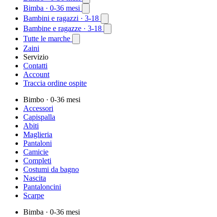
Bimba
· 0-36 mesi
Bambini e ragazzi
· 3-18
Bambine e ragazze
· 3-18
Tutte le marche
Zaini
Servizio
Contatti
Account
Traccia ordine ospite
Bimbo
· 0-36 mesi
Accessori
Capispalla
Abiti
Maglieria
Pantaloni
Camicie
Completi
Costumi da bagno
Nascita
Pantaloncini
Scarpe
Bimba
· 0-36 mesi