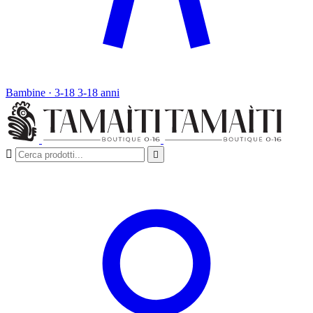
Bambine · 3-18
3-18 anni

