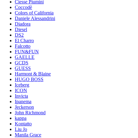
Ciesse Piumini
Coccodè
Colors of California
Daniele Alessandrini
Diadora
Diesel
DS2
El Charro
Falcotto
FUN&FUN
GAELLE
GCDS
GUESS
Harmont & Blaine
HUGO BOSS
Iceberg
ICON
Invicta
Ipanema
Jeckerson
John Richmond
kappa
Kontatto
Liu Jo
Manila Grace