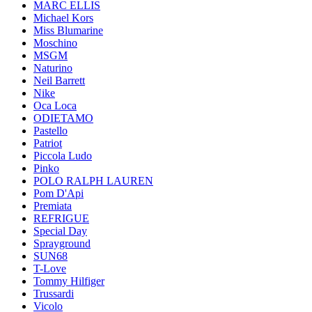
MARC ELLIS
Michael Kors
Miss Blumarine
Moschino
MSGM
Naturino
Neil Barrett
Nike
Oca Loca
ODIETAMO
Pastello
Patriot
Piccola Ludo
Pinko
POLO RALPH LAUREN
Pom D'Api
Premiata
REFRIGUE
Special Day
Sprayground
SUN68
T-Love
Tommy Hilfiger
Trussardi
Vicolo