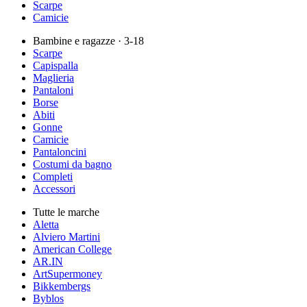
Scarpe
Camicie
Bambine e ragazze
· 3-18
Scarpe
Capispalla
Maglieria
Pantaloni
Borse
Abiti
Gonne
Camicie
Pantaloncini
Costumi da bagno
Completi
Accessori
Tutte le marche
Aletta
Alviero Martini
American College
AR.IN
ArtSupermoney
Bikkembergs
Byblos