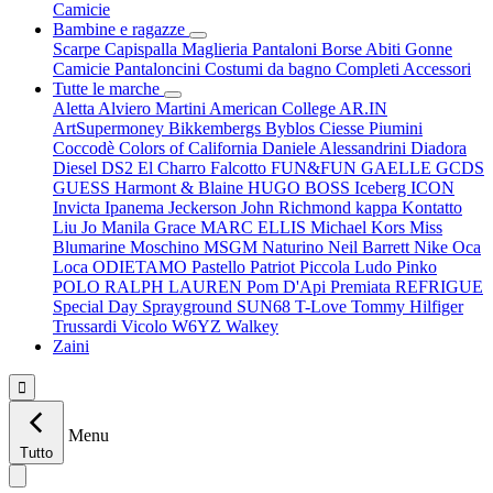
Camicie
Bambine e ragazze
Scarpe
Capispalla
Maglieria
Pantaloni
Borse
Abiti
Gonne
Camicie
Pantaloncini
Costumi da bagno
Completi
Accessori
Tutte le marche
Aletta
Alviero Martini
American College
AR.IN
ArtSupermoney
Bikkembergs
Byblos
Ciesse Piumini
Coccodè
Colors of California
Daniele Alessandrini
Diadora
Diesel
DS2
El Charro
Falcotto
FUN&FUN
GAELLE
GCDS
GUESS
Harmont & Blaine
HUGO BOSS
Iceberg
ICON
Invicta
Ipanema
Jeckerson
John Richmond
kappa
Kontatto
Liu Jo
Manila Grace
MARC ELLIS
Michael Kors
Miss
Blumarine
Moschino
MSGM
Naturino
Neil Barrett
Nike
Oca
Loca
ODIETAMO
Pastello
Patriot
Piccola Ludo
Pinko
POLO RALPH LAUREN
Pom D'Api
Premiata
REFRIGUE
Special Day
Sprayground
SUN68
T-Love
Tommy Hilfiger
Trussardi
Vicolo
W6YZ
Walkey
Zaini

Menu
Tutto