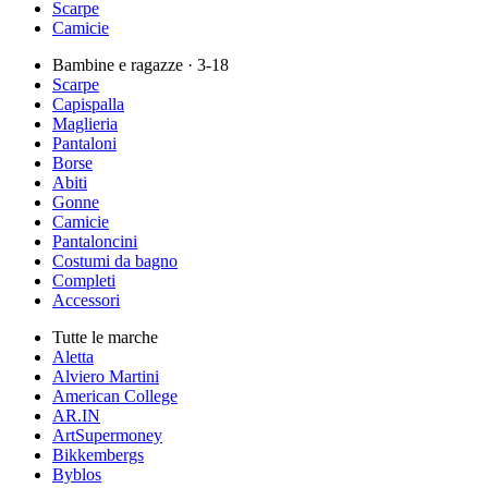
Scarpe
Camicie
Bambine e ragazze
· 3-18
Scarpe
Capispalla
Maglieria
Pantaloni
Borse
Abiti
Gonne
Camicie
Pantaloncini
Costumi da bagno
Completi
Accessori
Tutte le marche
Aletta
Alviero Martini
American College
AR.IN
ArtSupermoney
Bikkembergs
Byblos