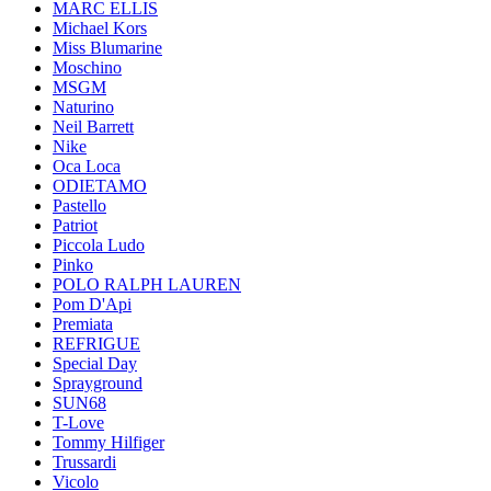
MARC ELLIS
Michael Kors
Miss Blumarine
Moschino
MSGM
Naturino
Neil Barrett
Nike
Oca Loca
ODIETAMO
Pastello
Patriot
Piccola Ludo
Pinko
POLO RALPH LAUREN
Pom D'Api
Premiata
REFRIGUE
Special Day
Sprayground
SUN68
T-Love
Tommy Hilfiger
Trussardi
Vicolo