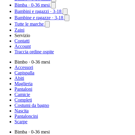
Bimba
· 0-36 mesi
Bambini e ragazzi
· 3-18
Bambine e ragazze
· 3-18
Tutte le marche
Zaini
Servizio
Contatti
Account
Traccia ordine ospite
Bimbo
· 0-36 mesi
Accessori
Capispalla
Abiti
Maglieria
Pantaloni
Camicie
Completi
Costumi da bagno
Nascita
Pantaloncini
Scarpe
Bimba
· 0-36 mesi