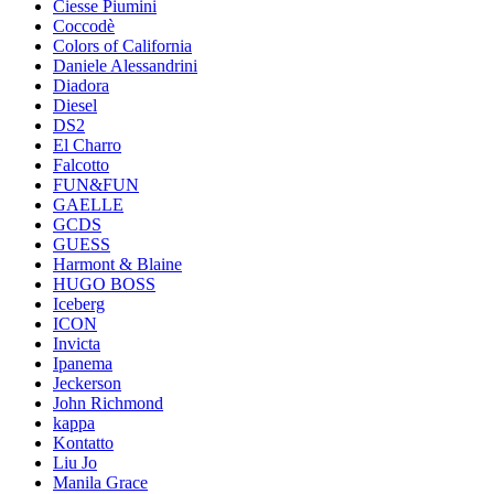
Ciesse Piumini
Coccodè
Colors of California
Daniele Alessandrini
Diadora
Diesel
DS2
El Charro
Falcotto
FUN&FUN
GAELLE
GCDS
GUESS
Harmont & Blaine
HUGO BOSS
Iceberg
ICON
Invicta
Ipanema
Jeckerson
John Richmond
kappa
Kontatto
Liu Jo
Manila Grace