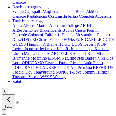
Camicie
Bambine e ragazze
Scarpe
Capispalla
Maglieria
Pantaloni
Borse
Abiti
Gonne
Camicie
Pantaloncini
Costumi da bagno
Completi
Accessori
Tutte le marche
Aletta
Alviero Martini
American College
AR.IN
ArtSupermoney
Bikkembergs
Byblos
Ciesse Piumini
Coccodè
Colors of California
Daniele Alessandrini
Diadora
Diesel
DS2
El Charro
Falcotto
FUN&FUN
GAELLE
GCDS
GUESS
Harmont & Blaine
HUGO BOSS
Iceberg
ICON
Invicta
Ipanema
Jeckerson
John Richmond
kappa
Kontatto
Liu Jo
Manila Grace
MARC ELLIS
Michael Kors
Miss
Blumarine
Moschino
MSGM
Naturino
Neil Barrett
Nike
Oca
Loca
ODIETAMO
Pastello
Patriot
Piccola Ludo
Pinko
POLO RALPH LAUREN
Pom D'Api
Premiata
REFRIGUE
Special Day
Sprayground
SUN68
T-Love
Tommy Hilfiger
Trussardi
Vicolo
W6YZ
Walkey
Zaini

Menu
Tutto