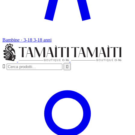
Bambine · 3-18
3-18 anni

