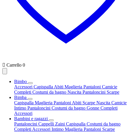

Carrello
0
Bimbo
Accessori
Capispalla
Abiti
Maglieria
Pantaloni
Camicie
Completi
Costumi da bagno
Nascita
Pantaloncini
Scarpe
Bimba
Capispalla
Maglieria
Pantaloni
Abiti
Scarpe
Nascita
Camicie
Intimo
Pantaloncini
Costumi da bagno
Gonne
Completi
Accessori
Bambini e ragazzi
Pantaloncini
Cappelli
Zaini
Capispalla
Costumi da bagno
Completi
Accessori
Intimo
Maglieria
Pantaloni
Scarpe