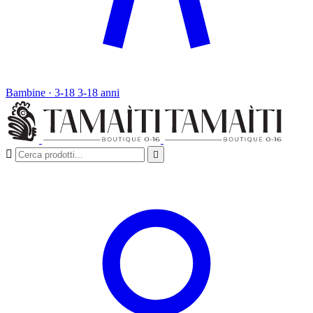
Bambine · 3-18
3-18 anni

