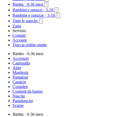
Bimba
· 0-36 mesi
Bambini e ragazzi
· 3-18
Bambine e ragazze
· 3-18
Tutte le marche
Zaini
Servizio
Contatti
Account
Traccia ordine ospite
Bimbo
· 0-36 mesi
Accessori
Capispalla
Abiti
Maglieria
Pantaloni
Camicie
Completi
Costumi da bagno
Nascita
Pantaloncini
Scarpe
Bimba
· 0-36 mesi