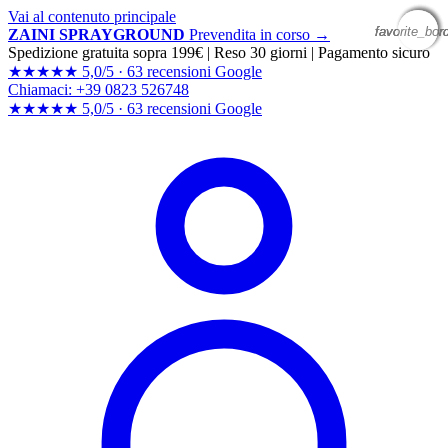
Vai al contenuto principale
favorite_bor
favorite_bor
favorite_bor
favorite_bor
ZAINI SPRAYGROUND
Prevendita in corso →
Spedizione gratuita sopra 199€
|
Reso 30 giorni
|
Pagamento sicuro
★★★★★
5,0/5 ·
63 recensioni Google
Chiamaci: +39 0823 526748
★★★★★
5,0/5 ·
63 recensioni
Google