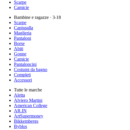
Scarpe
Camicie
Bambine e ragazze
· 3-18
Scarpe
Capispalla
Maglieria
Pantaloni
Borse
Abiti
Gonne
Camicie
Pantaloncini
Costumi da bagno
Completi
Accessori
Tutte le marche
Aletta
Alviero Martini
American College
AR.IN
ArtSupermoney
Bikkembergs
Byblos