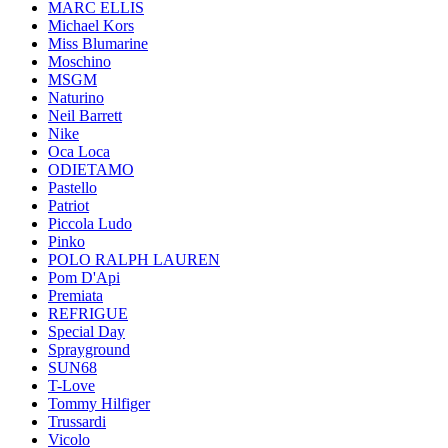
MARC ELLIS
Michael Kors
Miss Blumarine
Moschino
MSGM
Naturino
Neil Barrett
Nike
Oca Loca
ODIETAMO
Pastello
Patriot
Piccola Ludo
Pinko
POLO RALPH LAUREN
Pom D'Api
Premiata
REFRIGUE
Special Day
Sprayground
SUN68
T-Love
Tommy Hilfiger
Trussardi
Vicolo