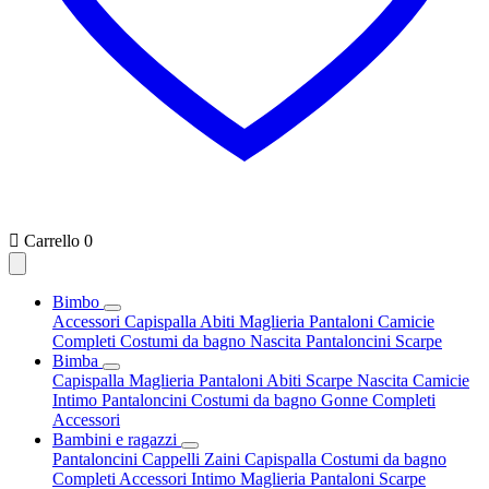

Carrello
0
Bimbo
Accessori
Capispalla
Abiti
Maglieria
Pantaloni
Camicie
Completi
Costumi da bagno
Nascita
Pantaloncini
Scarpe
Bimba
Capispalla
Maglieria
Pantaloni
Abiti
Scarpe
Nascita
Camicie
Intimo
Pantaloncini
Costumi da bagno
Gonne
Completi
Accessori
Bambini e ragazzi
Pantaloncini
Cappelli
Zaini
Capispalla
Costumi da bagno
Completi
Accessori
Intimo
Maglieria
Pantaloni
Scarpe