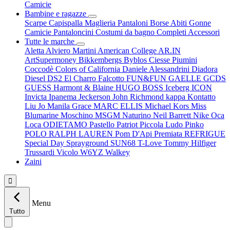
Camicie
Bambine e ragazze
Scarpe
Capispalla
Maglieria
Pantaloni
Borse
Abiti
Gonne
Camicie
Pantaloncini
Costumi da bagno
Completi
Accessori
Tutte le marche
Aletta
Alviero Martini
American College
AR.IN
ArtSupermoney
Bikkembergs
Byblos
Ciesse Piumini
Coccodè
Colors of California
Daniele Alessandrini
Diadora
Diesel
DS2
El Charro
Falcotto
FUN&FUN
GAELLE
GCDS
GUESS
Harmont & Blaine
HUGO BOSS
Iceberg
ICON
Invicta
Ipanema
Jeckerson
John Richmond
kappa
Kontatto
Liu Jo
Manila Grace
MARC ELLIS
Michael Kors
Miss
Blumarine
Moschino
MSGM
Naturino
Neil Barrett
Nike
Oca
Loca
ODIETAMO
Pastello
Patriot
Piccola Ludo
Pinko
POLO RALPH LAUREN
Pom D'Api
Premiata
REFRIGUE
Special Day
Sprayground
SUN68
T-Love
Tommy Hilfiger
Trussardi
Vicolo
W6YZ
Walkey
Zaini

Menu
Tutto