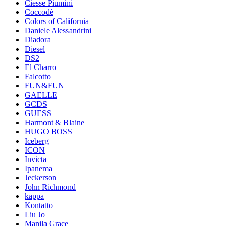
Ciesse Piumini
Coccodè
Colors of California
Daniele Alessandrini
Diadora
Diesel
DS2
El Charro
Falcotto
FUN&FUN
GAELLE
GCDS
GUESS
Harmont & Blaine
HUGO BOSS
Iceberg
ICON
Invicta
Ipanema
Jeckerson
John Richmond
kappa
Kontatto
Liu Jo
Manila Grace