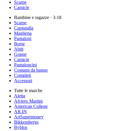
Scarpe
Camicie
Bambine e ragazze
· 3-18
Scarpe
Capispalla
Maglieria
Pantaloni
Borse
Abiti
Gonne
Camicie
Pantaloncini
Costumi da bagno
Completi
Accessori
Tutte le marche
Aletta
Alviero Martini
American College
AR.IN
ArtSupermoney
Bikkembergs
Byblos