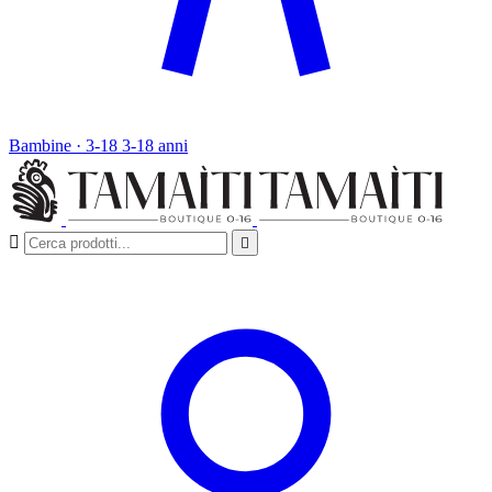
Bambine · 3-18
3-18 anni

