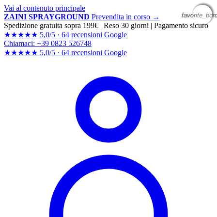
Vai al contenuto principale
favorite_bor
favorite_bor
favorite_bor
favorite_bor
ZAINI SPRAYGROUND
Prevendita in corso →
Spedizione gratuita sopra 199€
|
Reso 30 giorni
|
Pagamento sicuro
★★★★★
5,0/5 ·
64 recensioni Google
Chiamaci: +39 0823 526748
★★★★★
5,0/5 ·
64 recensioni
Google