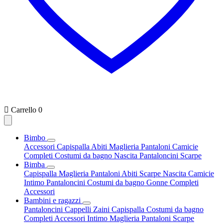

Carrello
0
Bimbo
Accessori
Capispalla
Abiti
Maglieria
Pantaloni
Camicie
Completi
Costumi da bagno
Nascita
Pantaloncini
Scarpe
Bimba
Capispalla
Maglieria
Pantaloni
Abiti
Scarpe
Nascita
Camicie
Intimo
Pantaloncini
Costumi da bagno
Gonne
Completi
Accessori
Bambini e ragazzi
Pantaloncini
Cappelli
Zaini
Capispalla
Costumi da bagno
Completi
Accessori
Intimo
Maglieria
Pantaloni
Scarpe