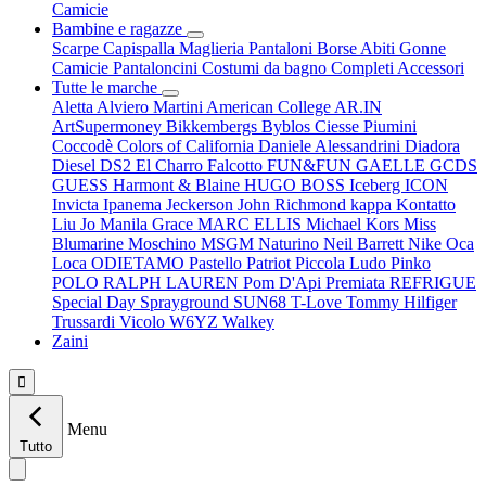
Camicie
Bambine e ragazze
Scarpe
Capispalla
Maglieria
Pantaloni
Borse
Abiti
Gonne
Camicie
Pantaloncini
Costumi da bagno
Completi
Accessori
Tutte le marche
Aletta
Alviero Martini
American College
AR.IN
ArtSupermoney
Bikkembergs
Byblos
Ciesse Piumini
Coccodè
Colors of California
Daniele Alessandrini
Diadora
Diesel
DS2
El Charro
Falcotto
FUN&FUN
GAELLE
GCDS
GUESS
Harmont & Blaine
HUGO BOSS
Iceberg
ICON
Invicta
Ipanema
Jeckerson
John Richmond
kappa
Kontatto
Liu Jo
Manila Grace
MARC ELLIS
Michael Kors
Miss
Blumarine
Moschino
MSGM
Naturino
Neil Barrett
Nike
Oca
Loca
ODIETAMO
Pastello
Patriot
Piccola Ludo
Pinko
POLO RALPH LAUREN
Pom D'Api
Premiata
REFRIGUE
Special Day
Sprayground
SUN68
T-Love
Tommy Hilfiger
Trussardi
Vicolo
W6YZ
Walkey
Zaini

Menu
Tutto