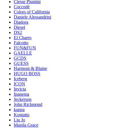
Ciesse Piumini
Coccodè
Colors of California
Daniele Alessandrini
Diadora
Diesel
DS2
El Charro
Falcotto
FUN&FUN
GAELLE
GCDS
GUESS
Harmont & Blaine
HUGO BOSS
Iceberg
ICON
Invicta
Ipanema
Jeckerson
John Richmond
kappa
Kontatto
Liu Jo
Manila Grace