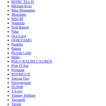
MARC ELLIS
Michael Kors
Miss Blumarine
Moschino
MSGM
Naturino
Neil Barrett
Nike
Oca Loca
ODIETAMO
Pastello
Patriot
Piccola Ludo
Pinko
POLO RALPH LAUREN
Pom D'Api
Premiata
REFRIGUE
Special Day
Sprayground
SUN68
T-Love
Tommy Hilfiger
Trussardi
Vicolo