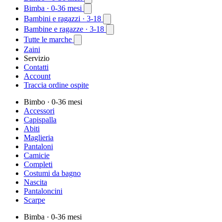
Bimba
· 0-36 mesi
Bambini e ragazzi
· 3-18
Bambine e ragazze
· 3-18
Tutte le marche
Zaini
Servizio
Contatti
Account
Traccia ordine ospite
Bimbo
· 0-36 mesi
Accessori
Capispalla
Abiti
Maglieria
Pantaloni
Camicie
Completi
Costumi da bagno
Nascita
Pantaloncini
Scarpe
Bimba
· 0-36 mesi