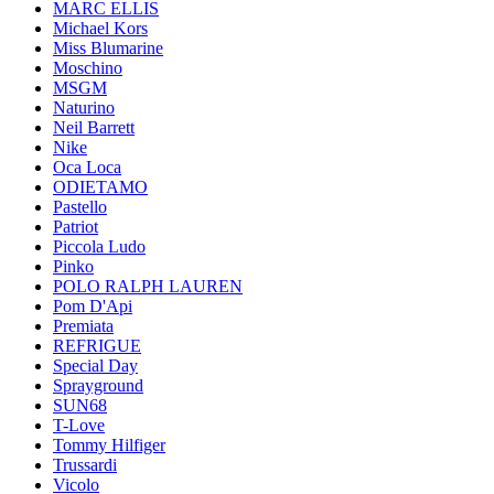
MARC ELLIS
Michael Kors
Miss Blumarine
Moschino
MSGM
Naturino
Neil Barrett
Nike
Oca Loca
ODIETAMO
Pastello
Patriot
Piccola Ludo
Pinko
POLO RALPH LAUREN
Pom D'Api
Premiata
REFRIGUE
Special Day
Sprayground
SUN68
T-Love
Tommy Hilfiger
Trussardi
Vicolo