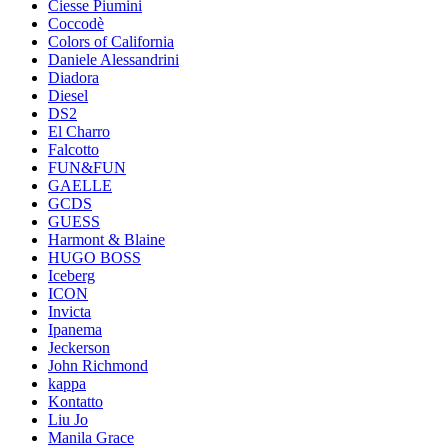
Ciesse Piumini
Coccodè
Colors of California
Daniele Alessandrini
Diadora
Diesel
DS2
El Charro
Falcotto
FUN&FUN
GAELLE
GCDS
GUESS
Harmont & Blaine
HUGO BOSS
Iceberg
ICON
Invicta
Ipanema
Jeckerson
John Richmond
kappa
Kontatto
Liu Jo
Manila Grace