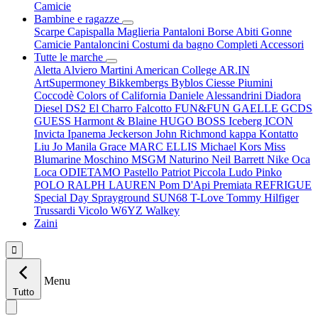
Camicie
Bambine e ragazze
Scarpe
Capispalla
Maglieria
Pantaloni
Borse
Abiti
Gonne
Camicie
Pantaloncini
Costumi da bagno
Completi
Accessori
Tutte le marche
Aletta
Alviero Martini
American College
AR.IN
ArtSupermoney
Bikkembergs
Byblos
Ciesse Piumini
Coccodè
Colors of California
Daniele Alessandrini
Diadora
Diesel
DS2
El Charro
Falcotto
FUN&FUN
GAELLE
GCDS
GUESS
Harmont & Blaine
HUGO BOSS
Iceberg
ICON
Invicta
Ipanema
Jeckerson
John Richmond
kappa
Kontatto
Liu Jo
Manila Grace
MARC ELLIS
Michael Kors
Miss
Blumarine
Moschino
MSGM
Naturino
Neil Barrett
Nike
Oca
Loca
ODIETAMO
Pastello
Patriot
Piccola Ludo
Pinko
POLO RALPH LAUREN
Pom D'Api
Premiata
REFRIGUE
Special Day
Sprayground
SUN68
T-Love
Tommy Hilfiger
Trussardi
Vicolo
W6YZ
Walkey
Zaini

Menu
Tutto