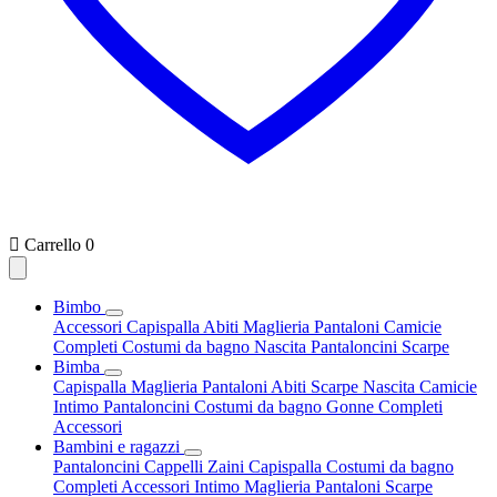

Carrello
0
Bimbo
Accessori
Capispalla
Abiti
Maglieria
Pantaloni
Camicie
Completi
Costumi da bagno
Nascita
Pantaloncini
Scarpe
Bimba
Capispalla
Maglieria
Pantaloni
Abiti
Scarpe
Nascita
Camicie
Intimo
Pantaloncini
Costumi da bagno
Gonne
Completi
Accessori
Bambini e ragazzi
Pantaloncini
Cappelli
Zaini
Capispalla
Costumi da bagno
Completi
Accessori
Intimo
Maglieria
Pantaloni
Scarpe