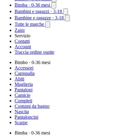
Bimba
· 0-36 mesi
Bambini e ragazzi
· 3-18
Bambine e ragazze
· 3-18
Tutte le marche
Zaini
Servizio
Contatti
Account
Traccia ordine ospite
Bimbo
· 0-36 mesi
Accessori
Capispalla
Abiti
Maglieria
Pantaloni
Camicie
Completi
Costumi da bagno
Nascita
Pantaloncini
Scarpe
Bimba
· 0-36 mesi