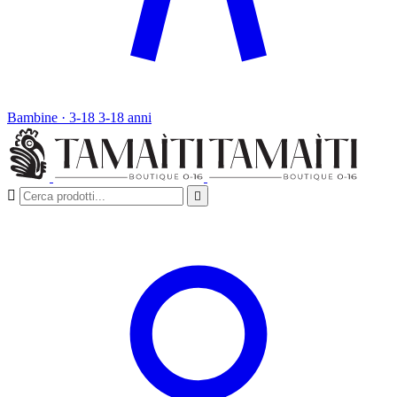
Bambine · 3-18
3-18 anni

