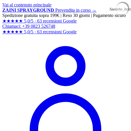
Vai al contenuto principale
favorite_bor
favorite_bor
favorite_bor
favorite_bor
ZAINI SPRAYGROUND
Prevendita in corso →
Spedizione gratuita sopra 199€
|
Reso 30 giorni
|
Pagamento sicuro
★★★★★
5,0/5 ·
63 recensioni Google
Chiamaci: +39 0823 526748
★★★★★
5,0/5 ·
63 recensioni
Google