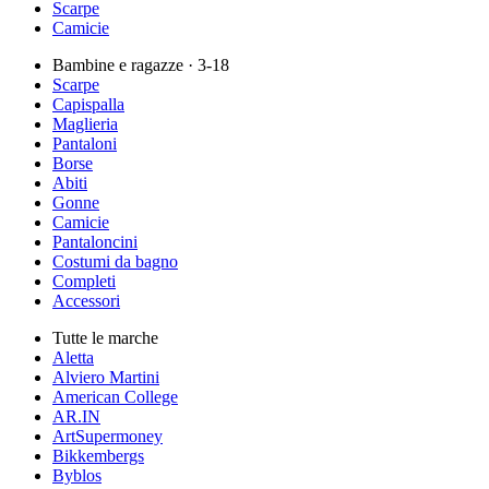
Scarpe
Camicie
Bambine e ragazze
· 3-18
Scarpe
Capispalla
Maglieria
Pantaloni
Borse
Abiti
Gonne
Camicie
Pantaloncini
Costumi da bagno
Completi
Accessori
Tutte le marche
Aletta
Alviero Martini
American College
AR.IN
ArtSupermoney
Bikkembergs
Byblos