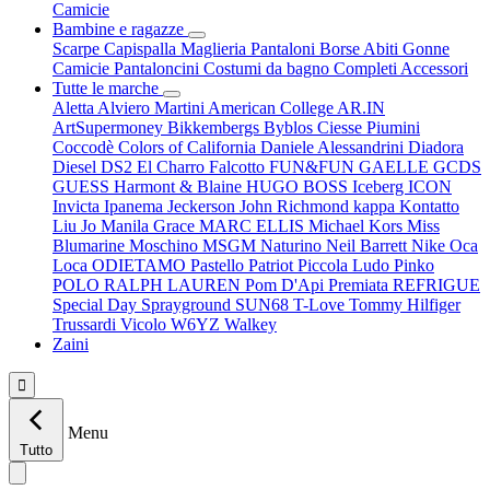
Camicie
Bambine e ragazze
Scarpe
Capispalla
Maglieria
Pantaloni
Borse
Abiti
Gonne
Camicie
Pantaloncini
Costumi da bagno
Completi
Accessori
Tutte le marche
Aletta
Alviero Martini
American College
AR.IN
ArtSupermoney
Bikkembergs
Byblos
Ciesse Piumini
Coccodè
Colors of California
Daniele Alessandrini
Diadora
Diesel
DS2
El Charro
Falcotto
FUN&FUN
GAELLE
GCDS
GUESS
Harmont & Blaine
HUGO BOSS
Iceberg
ICON
Invicta
Ipanema
Jeckerson
John Richmond
kappa
Kontatto
Liu Jo
Manila Grace
MARC ELLIS
Michael Kors
Miss
Blumarine
Moschino
MSGM
Naturino
Neil Barrett
Nike
Oca
Loca
ODIETAMO
Pastello
Patriot
Piccola Ludo
Pinko
POLO RALPH LAUREN
Pom D'Api
Premiata
REFRIGUE
Special Day
Sprayground
SUN68
T-Love
Tommy Hilfiger
Trussardi
Vicolo
W6YZ
Walkey
Zaini

Menu
Tutto