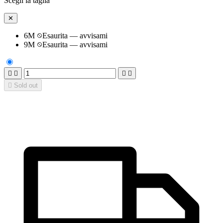
Scegli la taglia
✕
6M
Esaurita — avvisami
9M
Esaurita — avvisami





Sold out