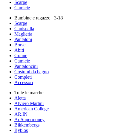
Scarpe
Camicie
Bambine e ragazze
· 3-18
Scarpe
Capispalla
Maglieria
Pantaloni
Borse
Abiti
Gonne
Camicie
Pantaloncini
Costumi da bagno
Completi
Accessori
Tutte le marche
Aletta
Alviero Martini
American College
AR.IN
ArtSupermoney
Bikkembergs
Byblos