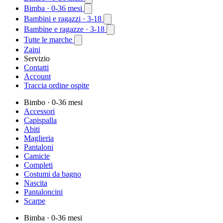
Bimba
· 0-36 mesi
Bambini e ragazzi
· 3-18
Bambine e ragazze
· 3-18
Tutte le marche
Zaini
Servizio
Contatti
Account
Traccia ordine ospite
Bimbo
· 0-36 mesi
Accessori
Capispalla
Abiti
Maglieria
Pantaloni
Camicie
Completi
Costumi da bagno
Nascita
Pantaloncini
Scarpe
Bimba
· 0-36 mesi