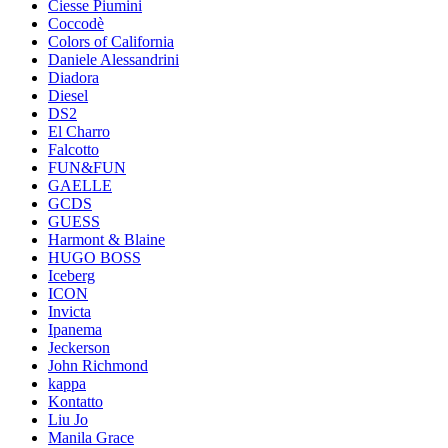
Ciesse Piumini
Coccodè
Colors of California
Daniele Alessandrini
Diadora
Diesel
DS2
El Charro
Falcotto
FUN&FUN
GAELLE
GCDS
GUESS
Harmont & Blaine
HUGO BOSS
Iceberg
ICON
Invicta
Ipanema
Jeckerson
John Richmond
kappa
Kontatto
Liu Jo
Manila Grace