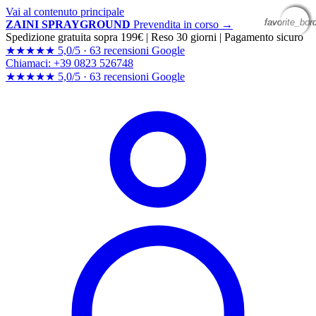
Vai al contenuto principale
favorite_bor
favorite_bor
favorite_bor
favorite_bor
ZAINI SPRAYGROUND
Prevendita in corso →
Spedizione gratuita sopra 199€
|
Reso 30 giorni
|
Pagamento sicuro
★★★★★
5,0/5 ·
63 recensioni Google
Chiamaci: +39 0823 526748
★★★★★
5,0/5 ·
63 recensioni
Google