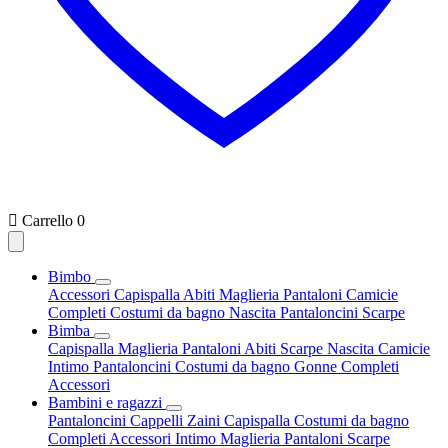

Carrello
0
Bimbo
Accessori
Capispalla
Abiti
Maglieria
Pantaloni
Camicie
Completi
Costumi da bagno
Nascita
Pantaloncini
Scarpe
Bimba
Capispalla
Maglieria
Pantaloni
Abiti
Scarpe
Nascita
Camicie
Intimo
Pantaloncini
Costumi da bagno
Gonne
Completi
Accessori
Bambini e ragazzi
Pantaloncini
Cappelli
Zaini
Capispalla
Costumi da bagno
Completi
Accessori
Intimo
Maglieria
Pantaloni
Scarpe