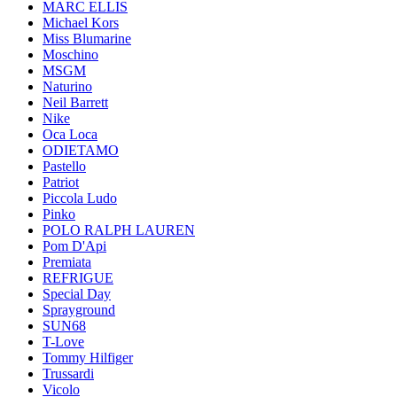
MARC ELLIS
Michael Kors
Miss Blumarine
Moschino
MSGM
Naturino
Neil Barrett
Nike
Oca Loca
ODIETAMO
Pastello
Patriot
Piccola Ludo
Pinko
POLO RALPH LAUREN
Pom D'Api
Premiata
REFRIGUE
Special Day
Sprayground
SUN68
T-Love
Tommy Hilfiger
Trussardi
Vicolo