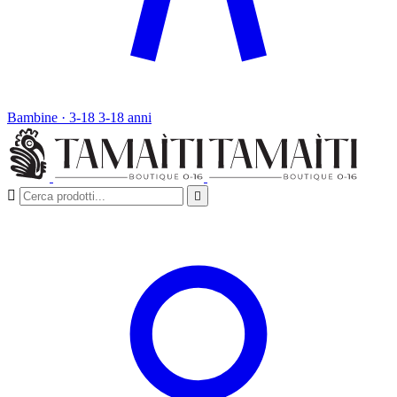
Bambine · 3-18
3-18 anni

