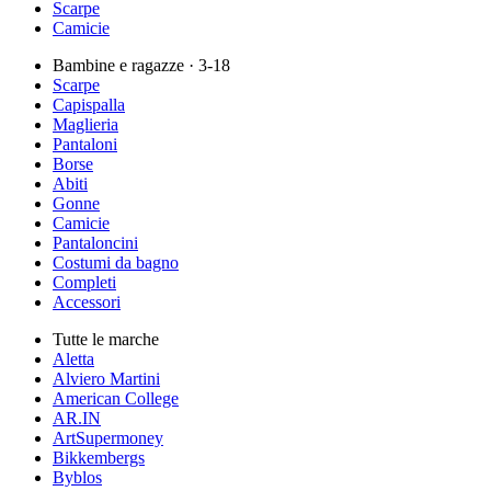
Scarpe
Camicie
Bambine e ragazze
· 3-18
Scarpe
Capispalla
Maglieria
Pantaloni
Borse
Abiti
Gonne
Camicie
Pantaloncini
Costumi da bagno
Completi
Accessori
Tutte le marche
Aletta
Alviero Martini
American College
AR.IN
ArtSupermoney
Bikkembergs
Byblos