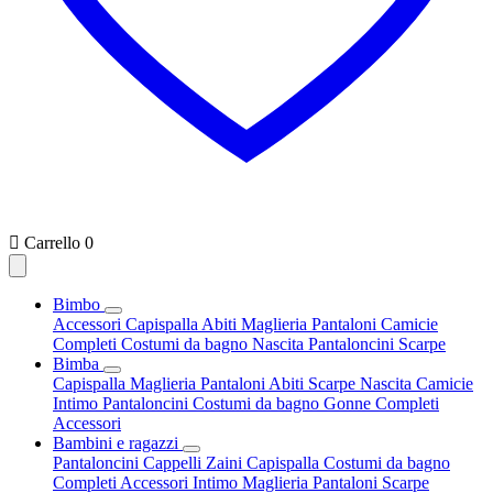

Carrello
0
Bimbo
Accessori
Capispalla
Abiti
Maglieria
Pantaloni
Camicie
Completi
Costumi da bagno
Nascita
Pantaloncini
Scarpe
Bimba
Capispalla
Maglieria
Pantaloni
Abiti
Scarpe
Nascita
Camicie
Intimo
Pantaloncini
Costumi da bagno
Gonne
Completi
Accessori
Bambini e ragazzi
Pantaloncini
Cappelli
Zaini
Capispalla
Costumi da bagno
Completi
Accessori
Intimo
Maglieria
Pantaloni
Scarpe