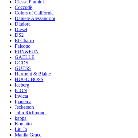
Ciesse Piumini
Coccodè
Colors of California
Daniele Alessandrini
Diadora
Diesel
DS2
El Charro
Falcotto
FUN&FUN
GAELLE
GCDS
GUESS
Harmont & Blaine
HUGO BOSS
Iceberg
ICON
Invicta
Ipanema
Jeckerson
John Richmond
kappa
Kontatto
Liu Jo
Manila Grace