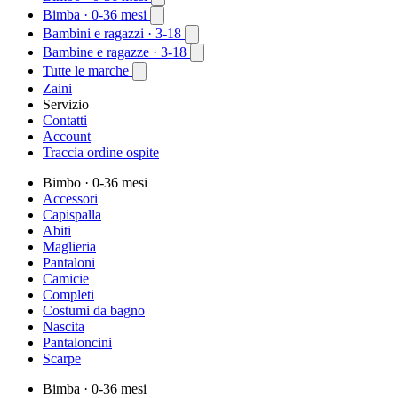
Bimba
· 0-36 mesi
Bambini e ragazzi
· 3-18
Bambine e ragazze
· 3-18
Tutte le marche
Zaini
Servizio
Contatti
Account
Traccia ordine ospite
Bimbo
· 0-36 mesi
Accessori
Capispalla
Abiti
Maglieria
Pantaloni
Camicie
Completi
Costumi da bagno
Nascita
Pantaloncini
Scarpe
Bimba
· 0-36 mesi