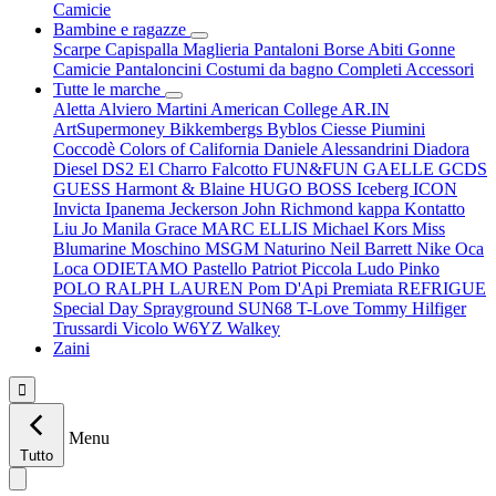
Camicie
Bambine e ragazze
Scarpe
Capispalla
Maglieria
Pantaloni
Borse
Abiti
Gonne
Camicie
Pantaloncini
Costumi da bagno
Completi
Accessori
Tutte le marche
Aletta
Alviero Martini
American College
AR.IN
ArtSupermoney
Bikkembergs
Byblos
Ciesse Piumini
Coccodè
Colors of California
Daniele Alessandrini
Diadora
Diesel
DS2
El Charro
Falcotto
FUN&FUN
GAELLE
GCDS
GUESS
Harmont & Blaine
HUGO BOSS
Iceberg
ICON
Invicta
Ipanema
Jeckerson
John Richmond
kappa
Kontatto
Liu Jo
Manila Grace
MARC ELLIS
Michael Kors
Miss
Blumarine
Moschino
MSGM
Naturino
Neil Barrett
Nike
Oca
Loca
ODIETAMO
Pastello
Patriot
Piccola Ludo
Pinko
POLO RALPH LAUREN
Pom D'Api
Premiata
REFRIGUE
Special Day
Sprayground
SUN68
T-Love
Tommy Hilfiger
Trussardi
Vicolo
W6YZ
Walkey
Zaini

Menu
Tutto