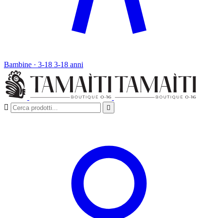
Bambine · 3-18
3-18 anni

