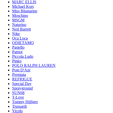
MARC ELLIS
Michael Kors
Miss Blumarine
Moschino
MSGM
Naturino
Neil Barrett
Nike
Oca Loca
ODIETAMO
Pastello
Patriot
Piccola Ludo
Pinko
POLO RALPH LAUREN
Pom D'Api
Premiata
REFRIGUE
Special Day
Sprayground
SUN68
T-Love
Tommy Hilfiger
Trussardi
Vicolo