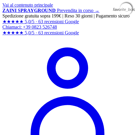
Vai al contenuto principale
favorite_bor
favorite_bor
favorite_bor
favorite_bor
ZAINI SPRAYGROUND
Prevendita in corso →
Spedizione gratuita sopra 199€
|
Reso 30 giorni
|
Pagamento sicuro
★★★★★
5,0/5 ·
63 recensioni Google
Chiamaci: +39 0823 526748
★★★★★
5,0/5 ·
63 recensioni
Google