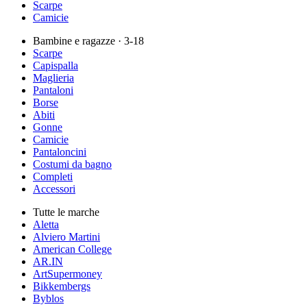
Scarpe
Camicie
Bambine e ragazze
· 3-18
Scarpe
Capispalla
Maglieria
Pantaloni
Borse
Abiti
Gonne
Camicie
Pantaloncini
Costumi da bagno
Completi
Accessori
Tutte le marche
Aletta
Alviero Martini
American College
AR.IN
ArtSupermoney
Bikkembergs
Byblos