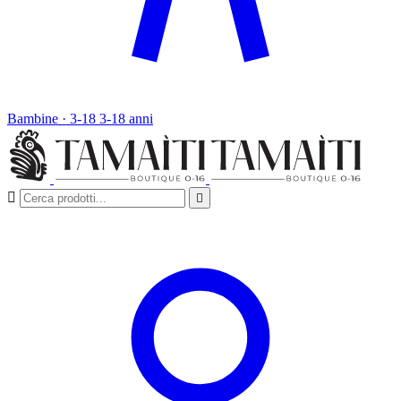
Bambine · 3-18
3-18 anni

