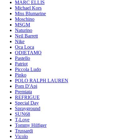
MARC ELLIS
Michael Kors
Miss Blumarine
Moschino
MSGM
Naturino
Neil Barrett
Nike
Oca Loca
ODIETAMO
Pastello
Patriot
Piccola Ludo
Pinko
POLO RALPH LAUREN
Pom D'Api
Premiata
REFRIGUE
Special Day
Sprayground
SUN68
T-Love
Tommy Hilfiger
Trussardi
Vicolo