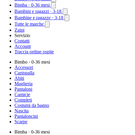
Bimba
· 0-36 mesi
Bambini e ragazzi
· 3-18
Bambine e ragazze
· 3-18
Tutte le marche
Zaini
Servizio
Contatti
Account
Traccia ordine ospite
Bimbo
· 0-36 mesi
Accessori
Capispalla
Abiti
Maglieria
Pantaloni
Camicie
Completi
Costumi da bagno
Nascita
Pantaloncini
Scarpe
Bimba
· 0-36 mesi