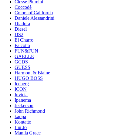
Ciesse Piumini
Coccodè
Colors of California
Daniele Alessandrini
Diadora
Diesel
DS2
El Charro
Falcotto
FUN&FUN
GAELLE
GCDS
GUESS
Harmont & Blaine
HUGO BOSS
Iceberg
ICON
Invicta
Ipanema
Jeckerson
John Richmond
kappa
Kontatto
Liu Jo
Manila Grace