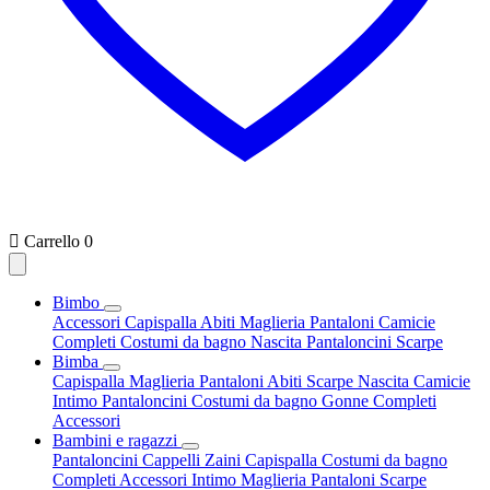

Carrello
0
Bimbo
Accessori
Capispalla
Abiti
Maglieria
Pantaloni
Camicie
Completi
Costumi da bagno
Nascita
Pantaloncini
Scarpe
Bimba
Capispalla
Maglieria
Pantaloni
Abiti
Scarpe
Nascita
Camicie
Intimo
Pantaloncini
Costumi da bagno
Gonne
Completi
Accessori
Bambini e ragazzi
Pantaloncini
Cappelli
Zaini
Capispalla
Costumi da bagno
Completi
Accessori
Intimo
Maglieria
Pantaloni
Scarpe