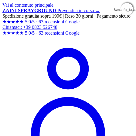
Vai al contenuto principale
favorite_bor
favorite_bor
favorite_bor
favorite_bor
ZAINI SPRAYGROUND
Prevendita in corso →
Spedizione gratuita sopra 199€
|
Reso 30 giorni
|
Pagamento sicuro
★★★★★
5,0/5 ·
63 recensioni Google
Chiamaci: +39 0823 526748
★★★★★
5,0/5 ·
63 recensioni
Google