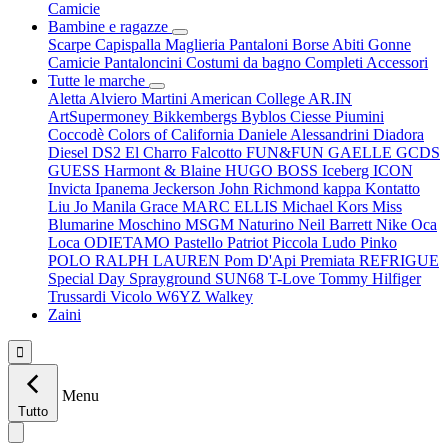
Camicie
Bambine e ragazze
Scarpe
Capispalla
Maglieria
Pantaloni
Borse
Abiti
Gonne
Camicie
Pantaloncini
Costumi da bagno
Completi
Accessori
Tutte le marche
Aletta
Alviero Martini
American College
AR.IN
ArtSupermoney
Bikkembergs
Byblos
Ciesse Piumini
Coccodè
Colors of California
Daniele Alessandrini
Diadora
Diesel
DS2
El Charro
Falcotto
FUN&FUN
GAELLE
GCDS
GUESS
Harmont & Blaine
HUGO BOSS
Iceberg
ICON
Invicta
Ipanema
Jeckerson
John Richmond
kappa
Kontatto
Liu Jo
Manila Grace
MARC ELLIS
Michael Kors
Miss
Blumarine
Moschino
MSGM
Naturino
Neil Barrett
Nike
Oca
Loca
ODIETAMO
Pastello
Patriot
Piccola Ludo
Pinko
POLO RALPH LAUREN
Pom D'Api
Premiata
REFRIGUE
Special Day
Sprayground
SUN68
T-Love
Tommy Hilfiger
Trussardi
Vicolo
W6YZ
Walkey
Zaini

Menu
Tutto