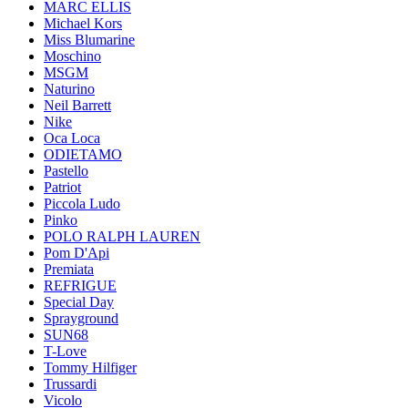
MARC ELLIS
Michael Kors
Miss Blumarine
Moschino
MSGM
Naturino
Neil Barrett
Nike
Oca Loca
ODIETAMO
Pastello
Patriot
Piccola Ludo
Pinko
POLO RALPH LAUREN
Pom D'Api
Premiata
REFRIGUE
Special Day
Sprayground
SUN68
T-Love
Tommy Hilfiger
Trussardi
Vicolo