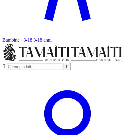
Bambine · 3-18
3-18 anni

