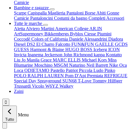
Camicie
Bambine e ragazze
Scarpe
Capispalla
Maglieria
Pantaloni
Borse
Abiti
Gonne
Camicie
Pantaloncini
Costumi da bagno
Completi
Accessori
Tutte le marche
Aletta
Alviero Martini
American College
AR.IN
ArtSupermoney
Bikkembergs
Byblos
Ciesse Piumini
Coccodè
Colors of California
Daniele Alessandrini
Diadora
Diesel
DS2
El Charro
Falcotto
FUN&FUN
GAELLE
GCDS
GUESS
Harmont & Blaine
HUGO BOSS
Iceberg
ICON
Invicta
Ipanema
Jeckerson
John Richmond
kappa
Kontatto
Liu Jo
Manila Grace
MARC ELLIS
Michael Kors
Miss
Blumarine
Moschino
MSGM
Naturino
Neil Barrett
Nike
Oca
Loca
ODIETAMO
Pastello
Patriot
Piccola Ludo
Pinko
POLO RALPH LAUREN
Pom D'Api
Premiata
REFRIGUE
Special Day
Sprayground
SUN68
T-Love
Tommy Hilfiger
Trussardi
Vicolo
W6YZ
Walkey
Zaini

Menu
Tutto