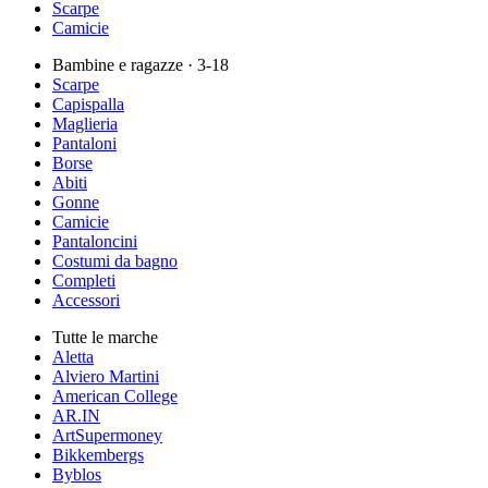
Scarpe
Camicie
Bambine e ragazze
· 3-18
Scarpe
Capispalla
Maglieria
Pantaloni
Borse
Abiti
Gonne
Camicie
Pantaloncini
Costumi da bagno
Completi
Accessori
Tutte le marche
Aletta
Alviero Martini
American College
AR.IN
ArtSupermoney
Bikkembergs
Byblos