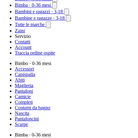
Bimba
· 0-36 mesi
Bambini e ragazzi
· 3-18
Bambine e ragazze
· 3-18
Tutte le marche
Zaini
Servizio
Contatti
Account
Traccia ordine ospite
Bimbo
· 0-36 mesi
Accessori
Capispalla
Abiti
Maglieria
Pantaloni
Camicie
Completi
Costumi da bagno
Nascita
Pantaloncini
Scarpe
Bimba
· 0-36 mesi