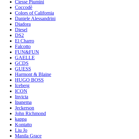
Ciesse Piumini
Coccodè
Colors of California
Daniele Alessandrini
Diadora
Diesel
DS2
El Charro
Falcotto
FUN&FUN
GAELLE
GCDS
GUESS
Harmont & Blaine
HUGO BOSS
Iceberg
ICON
Invicta
Ipanema
Jeckerson
John Richmond
kappa
Kontatto
Liu Jo
Manila Grace