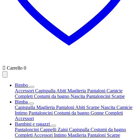

Carrello
0
Bimbo
Accessori
Capispalla
Abiti
Maglieria
Pantaloni
Camicie
Completi
Costumi da bagno
Nascita
Pantaloncini
Scarpe
Bimba
Capispalla
Maglieria
Pantaloni
Abiti
Scarpe
Nascita
Camicie
Intimo
Pantaloncini
Costumi da bagno
Gonne
Completi
Accessori
Bambini e ragazzi
Pantaloncini
Cappelli
Zaini
Capispalla
Costumi da bagno
Completi
Accessori
Intimo
Maglieria
Pantaloni
Scarpe