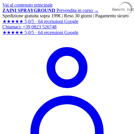
Vai al contenuto principale
favorite_bor
favorite_bor
favorite_bor
favorite_bor
ZAINI SPRAYGROUND
Prevendita in corso →
Spedizione gratuita sopra 199€
|
Reso 30 giorni
|
Pagamento sicuro
★★★★★
5,0/5 ·
64 recensioni Google
Chiamaci: +39 0823 526748
★★★★★
5,0/5 ·
64 recensioni
Google