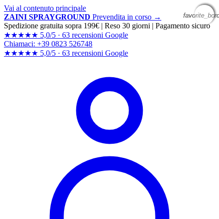
Vai al contenuto principale
favorite_bor
favorite_bor
favorite_bor
favorite_bor
ZAINI SPRAYGROUND
Prevendita in corso →
Spedizione gratuita sopra 199€
|
Reso 30 giorni
|
Pagamento sicuro
★★★★★
5,0/5 ·
63 recensioni Google
Chiamaci: +39 0823 526748
★★★★★
5,0/5 ·
63 recensioni
Google