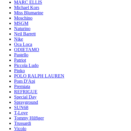
MARC ELLIS
Michael Kors
Miss Blumarine
Moschino
MSGM
Naturino
Neil Barrett
Nike
Oca Loca
ODIETAMO
Pastello
Patriot
Piccola Ludo
Pinko
POLO RALPH LAUREN
Pom D'Api
Premiata
REFRIGUE
Special Day
Sprayground
SUN68
T-Love
Tommy Hilfiger
Trussardi
Vicolo