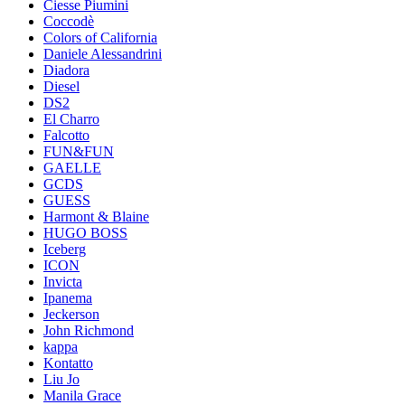
Ciesse Piumini
Coccodè
Colors of California
Daniele Alessandrini
Diadora
Diesel
DS2
El Charro
Falcotto
FUN&FUN
GAELLE
GCDS
GUESS
Harmont & Blaine
HUGO BOSS
Iceberg
ICON
Invicta
Ipanema
Jeckerson
John Richmond
kappa
Kontatto
Liu Jo
Manila Grace