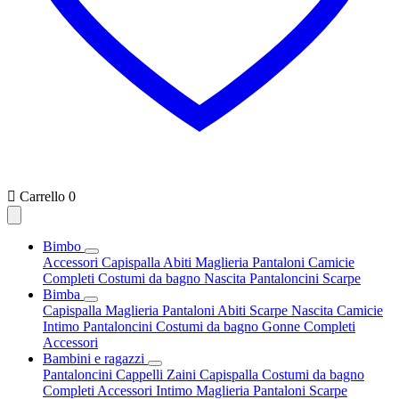

Carrello
0
Bimbo
Accessori
Capispalla
Abiti
Maglieria
Pantaloni
Camicie
Completi
Costumi da bagno
Nascita
Pantaloncini
Scarpe
Bimba
Capispalla
Maglieria
Pantaloni
Abiti
Scarpe
Nascita
Camicie
Intimo
Pantaloncini
Costumi da bagno
Gonne
Completi
Accessori
Bambini e ragazzi
Pantaloncini
Cappelli
Zaini
Capispalla
Costumi da bagno
Completi
Accessori
Intimo
Maglieria
Pantaloni
Scarpe