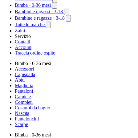
Bimba
· 0-36 mesi
Bambini e ragazzi
· 3-18
Bambine e ragazze
· 3-18
Tutte le marche
Zaini
Servizio
Contatti
Account
Traccia ordine ospite
Bimbo
· 0-36 mesi
Accessori
Capispalla
Abiti
Maglieria
Pantaloni
Camicie
Completi
Costumi da bagno
Nascita
Pantaloncini
Scarpe
Bimba
· 0-36 mesi