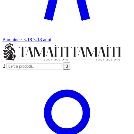
Bambine · 3-18
3-18 anni

