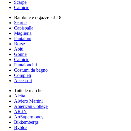
Scarpe
Camicie
Bambine e ragazze
· 3-18
Scarpe
Capispalla
Maglieria
Pantaloni
Borse
Abiti
Gonne
Camicie
Pantaloncini
Costumi da bagno
Completi
Accessori
Tutte le marche
Aletta
Alviero Martini
American College
AR.IN
ArtSupermoney
Bikkembergs
Byblos