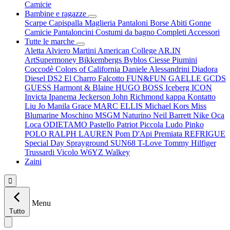
Camicie
Bambine e ragazze
Scarpe
Capispalla
Maglieria
Pantaloni
Borse
Abiti
Gonne
Camicie
Pantaloncini
Costumi da bagno
Completi
Accessori
Tutte le marche
Aletta
Alviero Martini
American College
AR.IN
ArtSupermoney
Bikkembergs
Byblos
Ciesse Piumini
Coccodè
Colors of California
Daniele Alessandrini
Diadora
Diesel
DS2
El Charro
Falcotto
FUN&FUN
GAELLE
GCDS
GUESS
Harmont & Blaine
HUGO BOSS
Iceberg
ICON
Invicta
Ipanema
Jeckerson
John Richmond
kappa
Kontatto
Liu Jo
Manila Grace
MARC ELLIS
Michael Kors
Miss
Blumarine
Moschino
MSGM
Naturino
Neil Barrett
Nike
Oca
Loca
ODIETAMO
Pastello
Patriot
Piccola Ludo
Pinko
POLO RALPH LAUREN
Pom D'Api
Premiata
REFRIGUE
Special Day
Sprayground
SUN68
T-Love
Tommy Hilfiger
Trussardi
Vicolo
W6YZ
Walkey
Zaini

Menu
Tutto