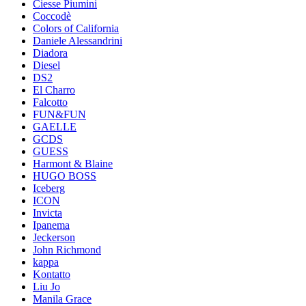
Ciesse Piumini
Coccodè
Colors of California
Daniele Alessandrini
Diadora
Diesel
DS2
El Charro
Falcotto
FUN&FUN
GAELLE
GCDS
GUESS
Harmont & Blaine
HUGO BOSS
Iceberg
ICON
Invicta
Ipanema
Jeckerson
John Richmond
kappa
Kontatto
Liu Jo
Manila Grace