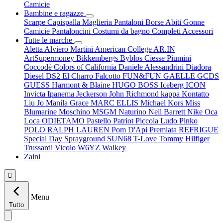
Camicie
Bambine e ragazze
Scarpe
Capispalla
Maglieria
Pantaloni
Borse
Abiti
Gonne
Camicie
Pantaloncini
Costumi da bagno
Completi
Accessori
Tutte le marche
Aletta
Alviero Martini
American College
AR.IN
ArtSupermoney
Bikkembergs
Byblos
Ciesse Piumini
Coccodè
Colors of California
Daniele Alessandrini
Diadora
Diesel
DS2
El Charro
Falcotto
FUN&FUN
GAELLE
GCDS
GUESS
Harmont & Blaine
HUGO BOSS
Iceberg
ICON
Invicta
Ipanema
Jeckerson
John Richmond
kappa
Kontatto
Liu Jo
Manila Grace
MARC ELLIS
Michael Kors
Miss
Blumarine
Moschino
MSGM
Naturino
Neil Barrett
Nike
Oca
Loca
ODIETAMO
Pastello
Patriot
Piccola Ludo
Pinko
POLO RALPH LAUREN
Pom D'Api
Premiata
REFRIGUE
Special Day
Sprayground
SUN68
T-Love
Tommy Hilfiger
Trussardi
Vicolo
W6YZ
Walkey
Zaini

Menu
Tutto