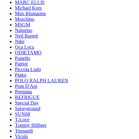
MARC ELLIS
Michael Kors
Miss Blumarine
Moschino
MSGM
Naturino
Neil Barrett
Nike
Oca Loca
ODIETAMO
Pastello
Patriot
Piccola Ludo
Pinko
POLO RALPH LAUREN
Pom D'Api
Premiata
REFRIGUE
Special Day
Sprayground
SUN68
T-Love
Tommy Hilfiger
Trussardi
Vicolo