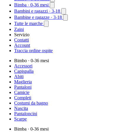
Bimba
· 0-36 mesi
Bambini e ragazzi
· 3-18
Bambine e ragazze
· 3-18
Tutte le marche
Zaini
Servizio
Contatti
Account
Traccia ordine ospite
Bimbo
· 0-36 mesi
Accessori
Capispalla
Abiti
Maglieria
Pantaloni
Camicie
Completi
Costumi da bagno
Nascita
Pantaloncini
Scarpe
Bimba
· 0-36 mesi