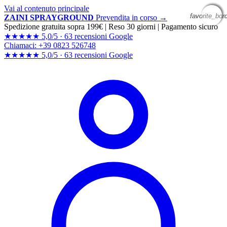
Vai al contenuto principale
favorite_bor
favorite_bor
favorite_bor
favorite_bor
ZAINI SPRAYGROUND
Prevendita in corso →
Spedizione gratuita sopra 199€
|
Reso 30 giorni
|
Pagamento sicuro
★★★★★
5,0/5 ·
63 recensioni Google
Chiamaci: +39 0823 526748
★★★★★
5,0/5 ·
63 recensioni
Google