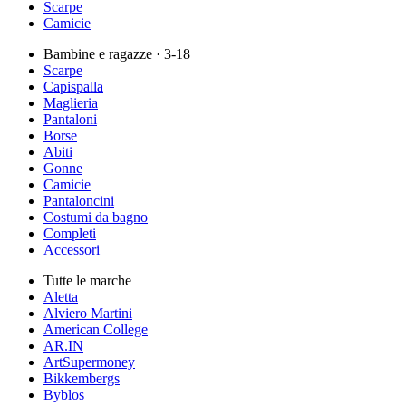
Scarpe
Camicie
Bambine e ragazze
· 3-18
Scarpe
Capispalla
Maglieria
Pantaloni
Borse
Abiti
Gonne
Camicie
Pantaloncini
Costumi da bagno
Completi
Accessori
Tutte le marche
Aletta
Alviero Martini
American College
AR.IN
ArtSupermoney
Bikkembergs
Byblos