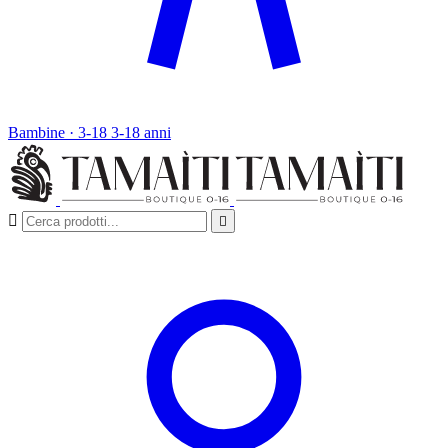
Bambine · 3-18
3-18 anni

