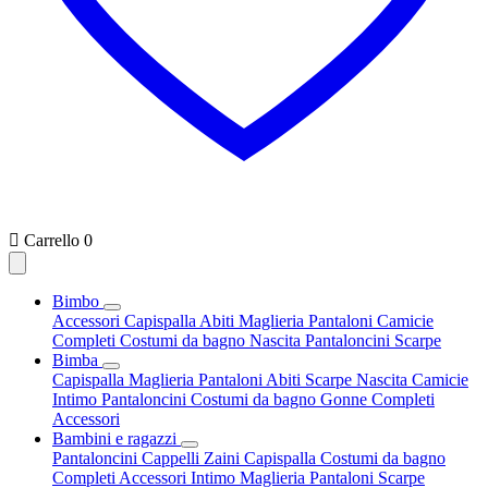

Carrello
0
Bimbo
Accessori
Capispalla
Abiti
Maglieria
Pantaloni
Camicie
Completi
Costumi da bagno
Nascita
Pantaloncini
Scarpe
Bimba
Capispalla
Maglieria
Pantaloni
Abiti
Scarpe
Nascita
Camicie
Intimo
Pantaloncini
Costumi da bagno
Gonne
Completi
Accessori
Bambini e ragazzi
Pantaloncini
Cappelli
Zaini
Capispalla
Costumi da bagno
Completi
Accessori
Intimo
Maglieria
Pantaloni
Scarpe