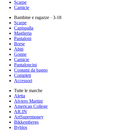
Scarpe
Camicie
Bambine e ragazze
· 3-18
Scarpe
Capispalla
Maglieria
Pantaloni
Borse
Abiti
Gonne
Camicie
Pantaloncini
Costumi da bagno
Completi
Accessori
Tutte le marche
Aletta
Alviero Martini
American College
AR.IN
ArtSupermoney
Bikkembergs
Byblos