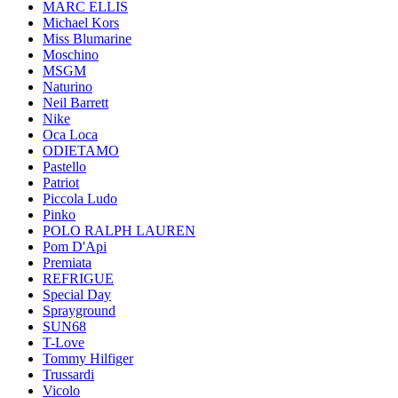
MARC ELLIS
Michael Kors
Miss Blumarine
Moschino
MSGM
Naturino
Neil Barrett
Nike
Oca Loca
ODIETAMO
Pastello
Patriot
Piccola Ludo
Pinko
POLO RALPH LAUREN
Pom D'Api
Premiata
REFRIGUE
Special Day
Sprayground
SUN68
T-Love
Tommy Hilfiger
Trussardi
Vicolo