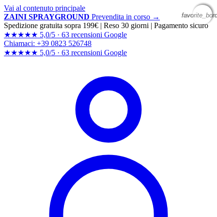
Vai al contenuto principale
favorite_bor
favorite_bor
favorite_bor
ZAINI SPRAYGROUND
Prevendita in corso →
Spedizione gratuita sopra 199€
|
Reso 30 giorni
|
Pagamento sicuro
★★★★★
5,0/5 ·
63 recensioni Google
Chiamaci: +39 0823 526748
★★★★★
5,0/5 ·
63 recensioni
Google