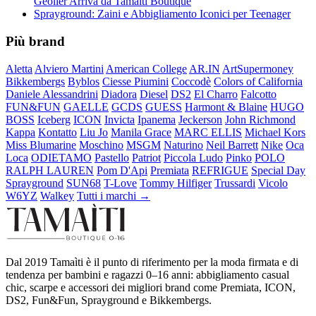
Geolier Arriva da Tamaiti Boutique
Sprayground: Zaini e Abbigliamento Iconici per Teenager
Più brand
Aletta
Alviero Martini
American College
AR.IN
ArtSupermoney
Bikkembergs
Byblos
Ciesse Piumini
Coccodè
Colors of California
Daniele Alessandrini
Diadora
Diesel
DS2
El Charro
Falcotto
FUN&FUN
GAELLE
GCDS
GUESS
Harmont & Blaine
HUGO
BOSS
Iceberg
ICON
Invicta
Ipanema
Jeckerson
John Richmond
Kappa
Kontatto
Liu Jo
Manila Grace
MARC ELLIS
Michael Kors
Miss Blumarine
Moschino
MSGM
Naturino
Neil Barrett
Nike
Oca
Loca
ODIETAMO
Pastello
Patriot
Piccola Ludo
Pinko
POLO
RALPH LAUREN
Pom D'Api
Premiata
REFRIGUE
Special Day
Sprayground
SUN68
T-Love
Tommy Hilfiger
Trussardi
Vicolo
W6YZ
Walkey
Tutti i marchi →
Dal 2019 Tamaìti è il punto di riferimento per la moda firmata e di
tendenza per bambini e ragazzi 0–16 anni: abbigliamento casual
chic, scarpe e accessori dei migliori brand come Premiata, ICON,
DS2, Fun&Fun, Sprayground e Bikkembergs.