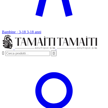
Bambine · 3-18
3-18 anni

