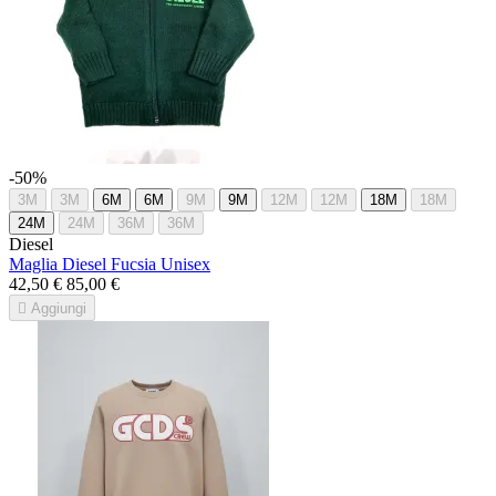
-50%
3M
3M
6M
6M
9M
9M
12M
12M
18M
18M
24M
24M
36M
36M
Diesel
Maglia Diesel Fucsia Unisex
42,50 €
85,00 €

Aggiungi