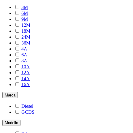
3M
6M
9M
12M
18M
24M
36M
4A
6A
8A
10A
12A
14A
16A
Marca
Diesel
GCDS
Modello