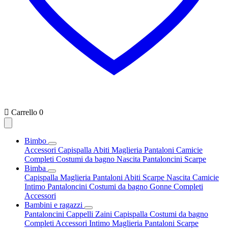

Carrello
0
Bimbo
Accessori
Capispalla
Abiti
Maglieria
Pantaloni
Camicie
Completi
Costumi da bagno
Nascita
Pantaloncini
Scarpe
Bimba
Capispalla
Maglieria
Pantaloni
Abiti
Scarpe
Nascita
Camicie
Intimo
Pantaloncini
Costumi da bagno
Gonne
Completi
Accessori
Bambini e ragazzi
Pantaloncini
Cappelli
Zaini
Capispalla
Costumi da bagno
Completi
Accessori
Intimo
Maglieria
Pantaloni
Scarpe