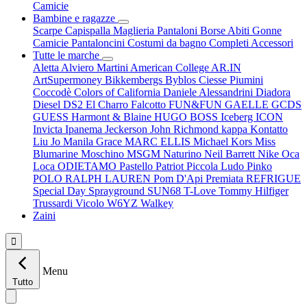
Camicie
Bambine e ragazze
Scarpe
Capispalla
Maglieria
Pantaloni
Borse
Abiti
Gonne
Camicie
Pantaloncini
Costumi da bagno
Completi
Accessori
Tutte le marche
Aletta
Alviero Martini
American College
AR.IN
ArtSupermoney
Bikkembergs
Byblos
Ciesse Piumini
Coccodè
Colors of California
Daniele Alessandrini
Diadora
Diesel
DS2
El Charro
Falcotto
FUN&FUN
GAELLE
GCDS
GUESS
Harmont & Blaine
HUGO BOSS
Iceberg
ICON
Invicta
Ipanema
Jeckerson
John Richmond
kappa
Kontatto
Liu Jo
Manila Grace
MARC ELLIS
Michael Kors
Miss
Blumarine
Moschino
MSGM
Naturino
Neil Barrett
Nike
Oca
Loca
ODIETAMO
Pastello
Patriot
Piccola Ludo
Pinko
POLO RALPH LAUREN
Pom D'Api
Premiata
REFRIGUE
Special Day
Sprayground
SUN68
T-Love
Tommy Hilfiger
Trussardi
Vicolo
W6YZ
Walkey
Zaini

Menu
Tutto