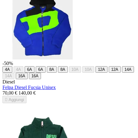
-50%
4A
4A
6A
6A
8A
8A
10A
10A
12A
12A
14A
14A
16A
16A
Diesel
Felpa Diesel Fucsia Unisex
70,00 €
140,00 €

Aggiungi