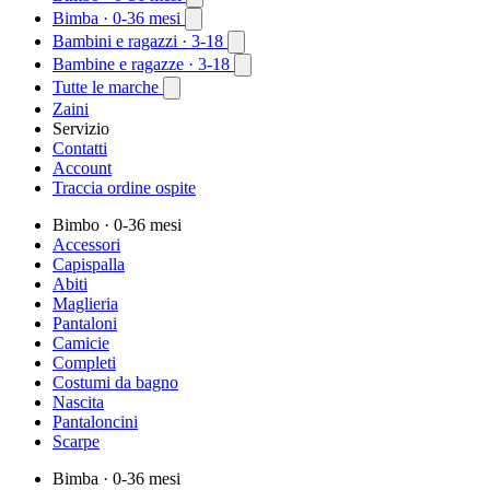
Bimba
· 0-36 mesi
Bambini e ragazzi
· 3-18
Bambine e ragazze
· 3-18
Tutte le marche
Zaini
Servizio
Contatti
Account
Traccia ordine ospite
Bimbo
· 0-36 mesi
Accessori
Capispalla
Abiti
Maglieria
Pantaloni
Camicie
Completi
Costumi da bagno
Nascita
Pantaloncini
Scarpe
Bimba
· 0-36 mesi