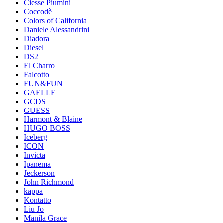
Ciesse Piumini
Coccodè
Colors of California
Daniele Alessandrini
Diadora
Diesel
DS2
El Charro
Falcotto
FUN&FUN
GAELLE
GCDS
GUESS
Harmont & Blaine
HUGO BOSS
Iceberg
ICON
Invicta
Ipanema
Jeckerson
John Richmond
kappa
Kontatto
Liu Jo
Manila Grace