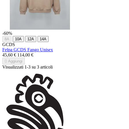
-60%
8A
10A
12A
14A
GCDS
Felpa GCDS Fango Unisex
45,60 €
114,00 €

Aggiungi
Visualizzati 1-3 su 3 articoli