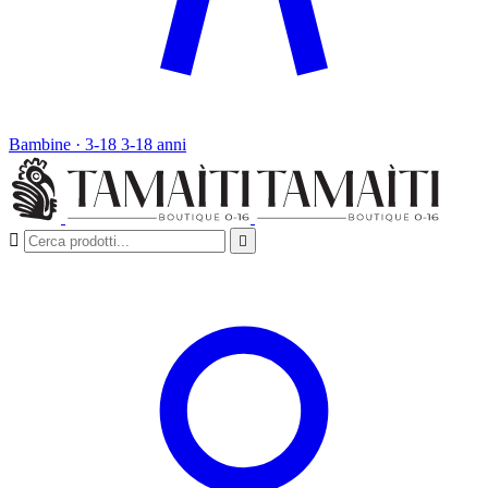
Bambine · 3-18
3-18 anni

