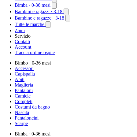
Bimba
· 0-36 mesi
Bambini e ragazzi
· 3-18
Bambine e ragazze
· 3-18
Tutte le marche
Zaini
Servizio
Contatti
Account
Traccia ordine ospite
Bimbo
· 0-36 mesi
Accessori
Capispalla
Abiti
Maglieria
Pantaloni
Camicie
Completi
Costumi da bagno
Nascita
Pantaloncini
Scarpe
Bimba
· 0-36 mesi