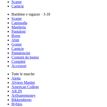
Scarpe
Camicie
Bambine e ragazze
· 3-18
Scarpe
Capispalla
Maglieria
Pantaloni
Borse
Abiti
Gonne
Camicie
Pantaloncini
Costumi da bagno
Completi
Accessori
Tutte le marche
Aletta
Alviero Martini
American College
AR.IN
ArtSupermoney
Bikkembergs
Byblos