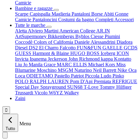
Camicie
Bambine e ragazze
Scarpe
Capispalla
Maglieria
Pantaloni
Borse
Abiti
Gonne
Camicie
Pantaloncini
Costumi da bagno
Completi
Accessori
Tutte le marche
Aletta
Alviero Martini
American College
AR.IN
ArtSupermoney
Bikkembergs
Byblos
Ciesse Piumini
Coccodè
Colors of California
Daniele Alessandrini
Diadora
Diesel
DS2
El Charro
Falcotto
FUN&FUN
GAELLE
GCDS
GUESS
Harmont & Blaine
HUGO BOSS
Iceberg
ICON
Invicta
Ipanema
Jeckerson
John Richmond
kappa
Kontatto
Liu Jo
Manila Grace
MARC ELLIS
Michael Kors
Miss
Blumarine
Moschino
MSGM
Naturino
Neil Barrett
Nike
Oca
Loca
ODIETAMO
Pastello
Patriot
Piccola Ludo
Pinko
POLO RALPH LAUREN
Pom D'Api
Premiata
REFRIGUE
Special Day
Sprayground
SUN68
T-Love
Tommy Hilfiger
Trussardi
Vicolo
W6YZ
Walkey
Zaini

Menu
Tutto