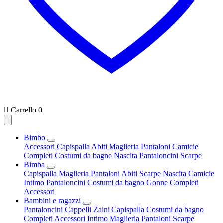

Carrello
0
Bimbo
Accessori
Capispalla
Abiti
Maglieria
Pantaloni
Camicie
Completi
Costumi da bagno
Nascita
Pantaloncini
Scarpe
Bimba
Capispalla
Maglieria
Pantaloni
Abiti
Scarpe
Nascita
Camicie
Intimo
Pantaloncini
Costumi da bagno
Gonne
Completi
Accessori
Bambini e ragazzi
Pantaloncini
Cappelli
Zaini
Capispalla
Costumi da bagno
Completi
Accessori
Intimo
Maglieria
Pantaloni
Scarpe