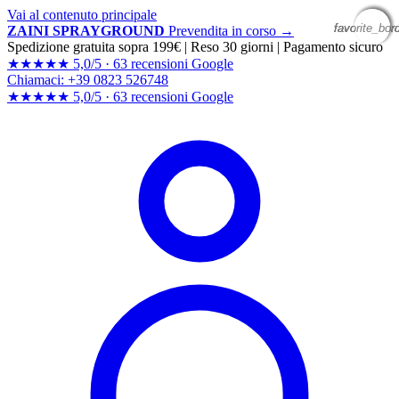
Vai al contenuto principale
favorite_bor
favorite_bor
favorite_bor
favorite_bor
ZAINI SPRAYGROUND
Prevendita in corso →
Spedizione gratuita sopra 199€
|
Reso 30 giorni
|
Pagamento sicuro
★★★★★
5,0/5 ·
63 recensioni Google
Chiamaci: +39 0823 526748
★★★★★
5,0/5 ·
63 recensioni
Google