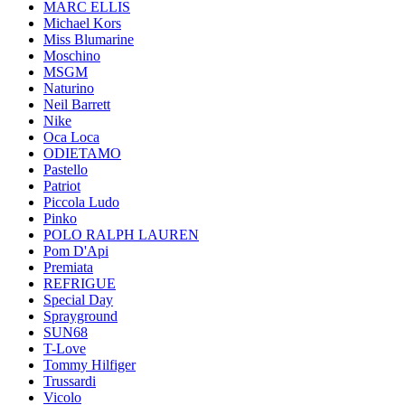
MARC ELLIS
Michael Kors
Miss Blumarine
Moschino
MSGM
Naturino
Neil Barrett
Nike
Oca Loca
ODIETAMO
Pastello
Patriot
Piccola Ludo
Pinko
POLO RALPH LAUREN
Pom D'Api
Premiata
REFRIGUE
Special Day
Sprayground
SUN68
T-Love
Tommy Hilfiger
Trussardi
Vicolo