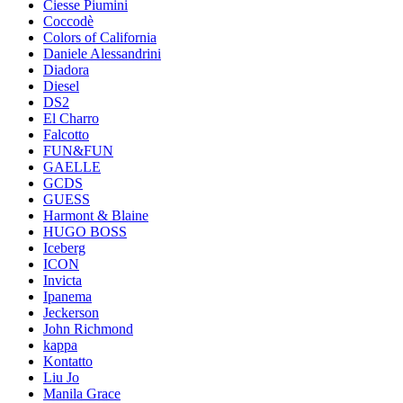
Ciesse Piumini
Coccodè
Colors of California
Daniele Alessandrini
Diadora
Diesel
DS2
El Charro
Falcotto
FUN&FUN
GAELLE
GCDS
GUESS
Harmont & Blaine
HUGO BOSS
Iceberg
ICON
Invicta
Ipanema
Jeckerson
John Richmond
kappa
Kontatto
Liu Jo
Manila Grace