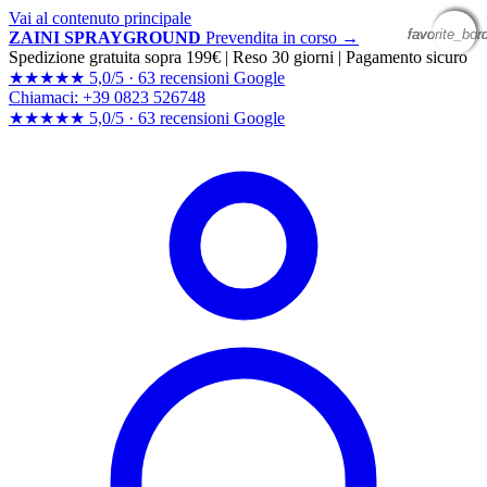
Vai al contenuto principale
favorite_bor
favorite_bor
favorite_bor
favorite_bor
ZAINI SPRAYGROUND
Prevendita in corso →
Spedizione gratuita sopra 199€
|
Reso 30 giorni
|
Pagamento sicuro
★★★★★
5,0/5 ·
63 recensioni Google
Chiamaci: +39 0823 526748
★★★★★
5,0/5 ·
63 recensioni
Google