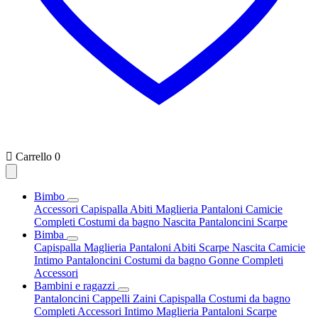

Carrello
0
Bimbo
Accessori
Capispalla
Abiti
Maglieria
Pantaloni
Camicie
Completi
Costumi da bagno
Nascita
Pantaloncini
Scarpe
Bimba
Capispalla
Maglieria
Pantaloni
Abiti
Scarpe
Nascita
Camicie
Intimo
Pantaloncini
Costumi da bagno
Gonne
Completi
Accessori
Bambini e ragazzi
Pantaloncini
Cappelli
Zaini
Capispalla
Costumi da bagno
Completi
Accessori
Intimo
Maglieria
Pantaloni
Scarpe