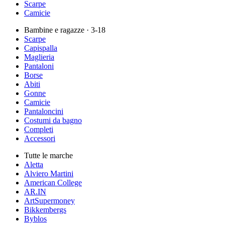
Scarpe
Camicie
Bambine e ragazze
· 3-18
Scarpe
Capispalla
Maglieria
Pantaloni
Borse
Abiti
Gonne
Camicie
Pantaloncini
Costumi da bagno
Completi
Accessori
Tutte le marche
Aletta
Alviero Martini
American College
AR.IN
ArtSupermoney
Bikkembergs
Byblos