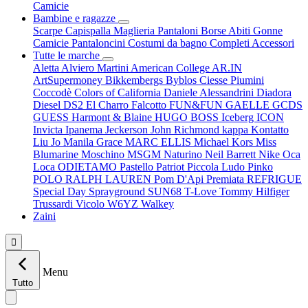
Camicie
Bambine e ragazze
Scarpe
Capispalla
Maglieria
Pantaloni
Borse
Abiti
Gonne
Camicie
Pantaloncini
Costumi da bagno
Completi
Accessori
Tutte le marche
Aletta
Alviero Martini
American College
AR.IN
ArtSupermoney
Bikkembergs
Byblos
Ciesse Piumini
Coccodè
Colors of California
Daniele Alessandrini
Diadora
Diesel
DS2
El Charro
Falcotto
FUN&FUN
GAELLE
GCDS
GUESS
Harmont & Blaine
HUGO BOSS
Iceberg
ICON
Invicta
Ipanema
Jeckerson
John Richmond
kappa
Kontatto
Liu Jo
Manila Grace
MARC ELLIS
Michael Kors
Miss
Blumarine
Moschino
MSGM
Naturino
Neil Barrett
Nike
Oca
Loca
ODIETAMO
Pastello
Patriot
Piccola Ludo
Pinko
POLO RALPH LAUREN
Pom D'Api
Premiata
REFRIGUE
Special Day
Sprayground
SUN68
T-Love
Tommy Hilfiger
Trussardi
Vicolo
W6YZ
Walkey
Zaini

Menu
Tutto