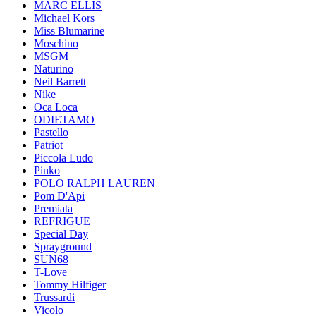
MARC ELLIS
Michael Kors
Miss Blumarine
Moschino
MSGM
Naturino
Neil Barrett
Nike
Oca Loca
ODIETAMO
Pastello
Patriot
Piccola Ludo
Pinko
POLO RALPH LAUREN
Pom D'Api
Premiata
REFRIGUE
Special Day
Sprayground
SUN68
T-Love
Tommy Hilfiger
Trussardi
Vicolo