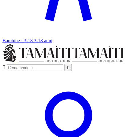
Bambine · 3-18
3-18 anni

