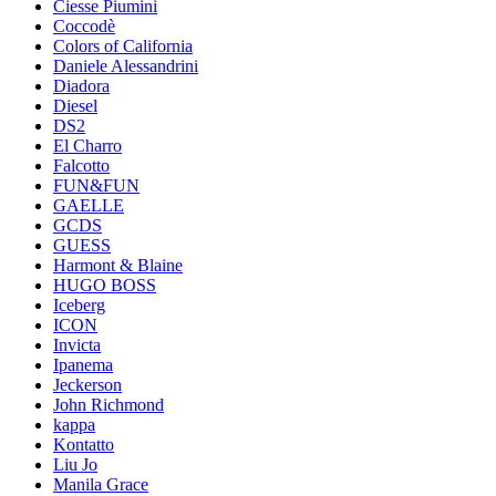
Ciesse Piumini
Coccodè
Colors of California
Daniele Alessandrini
Diadora
Diesel
DS2
El Charro
Falcotto
FUN&FUN
GAELLE
GCDS
GUESS
Harmont & Blaine
HUGO BOSS
Iceberg
ICON
Invicta
Ipanema
Jeckerson
John Richmond
kappa
Kontatto
Liu Jo
Manila Grace