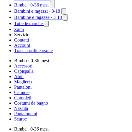
Bimba
· 0-36 mesi
Bambini e ragazzi
· 3-18
Bambine e ragazze
· 3-18
Tutte le marche
Zaini
Servizio
Contatti
Account
Traccia ordine ospite
Bimbo
· 0-36 mesi
Accessori
Capispalla
Abiti
Maglieria
Pantaloni
Camicie
Completi
Costumi da bagno
Nascita
Pantaloncini
Scarpe
Bimba
· 0-36 mesi